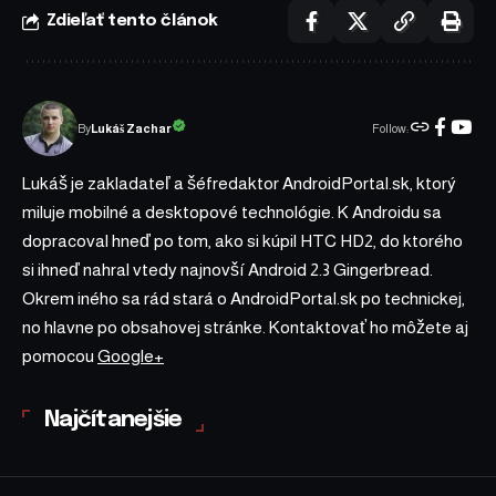
Zdieľať tento článok
Follow:
Lukáš Zachar
By
Lukáš je zakladateľ a šéfredaktor AndroidPortal.sk, ktorý
miluje mobilné a desktopové technológie. K Androidu sa
dopracoval hneď po tom, ako si kúpil HTC HD2, do ktorého
si ihneď nahral vtedy najnovší Android 2.3 Gingerbread.
Okrem iného sa rád stará o AndroidPortal.sk po technickej,
no hlavne po obsahovej stránke. Kontaktovať ho môžete aj
pomocou
Google+
Najčítanejšie