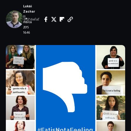
Lukáš
Zachar
11.
Zdieľať
marca
2015
16:46