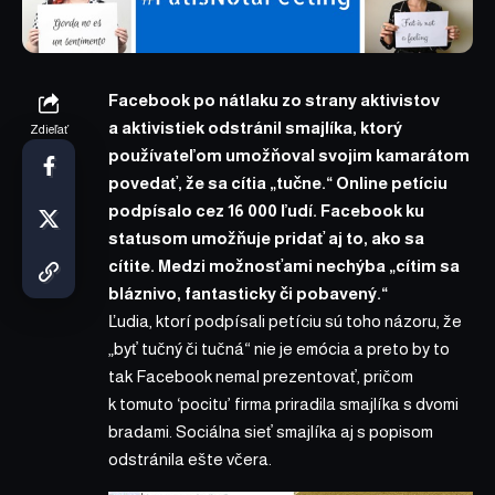
Facebook po nátlaku zo strany aktivistov
a aktivistiek odstránil smajlíka, ktorý
Zdieľať
používateľom umožňoval svojim kamarátom
povedať, že sa cítia „tučne.“ Online petíciu
podpísalo cez 16 000 ľudí. Facebook ku
statusom umožňuje pridať aj to, ako sa
cítite. Medzi možnosťami nechýba „cítim sa
bláznivo, fantasticky či pobavený.“
Ľudia, ktorí podpísali petíciu sú toho názoru, že
„byť tučný či tučná“ nie je emócia a preto by to
tak Facebook nemal prezentovať, pričom
k tomuto ‘pocitu’ firma priradila smajlíka s dvomi
bradami. Sociálna sieť smajlíka aj s popisom
odstránila ešte včera.