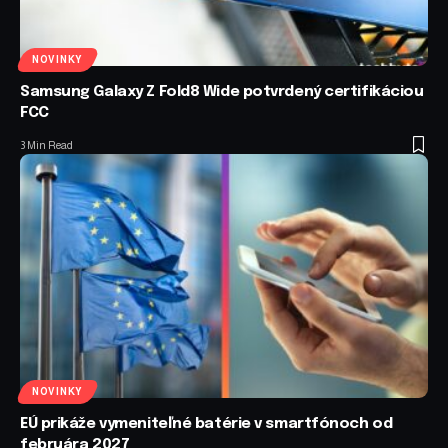
NOVINKY
Samsung Galaxy Z Fold8 Wide potvrdený certifikáciou
FCC
3 Min Read
NOVINKY
EÚ prikáže vymeniteľné batérie v smartfónoch od
februára 2027