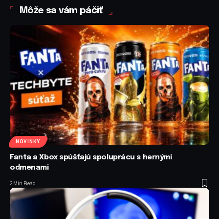
Môže sa vám páčiť
NOVINKY
Fanta a Xbox spúšťajú spoluprácu s hernými
odmenami
2 Min Read