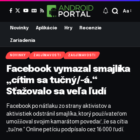
Aa
Novinky
Aplikácie
Hry
Recenzie
Zariadenia
NOVINKY
ZAUJÍMAVOSTI
ZAUJÍMAVOSTI
Facebook vymazal smajlíka
„cítim sa tučný/-á.“
Sťažovalo sa veľa ľudí
Facebook po nátlaku zo strany aktivistov a
aktivistiek odstránil smajlíka, ktorý používateľom
umožňoval svojim kamarátom povedať, že sa cítia
„tučne.“ Online petíciu podpísalo cez 16 000 ľudí.