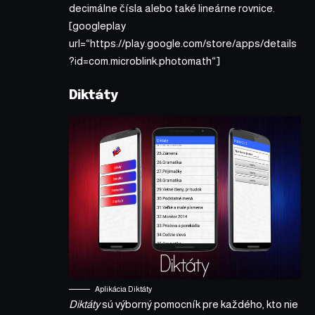
decimálne čísla alebo také lineárne rovnice.
[googleplay
url=“https://play.google.com/store/apps/details
?id=com.microblink.photomath“]
Diktáty
Aplikácia Diktáty
Diktáty
sú výborný pomocník pre každého, kto nie