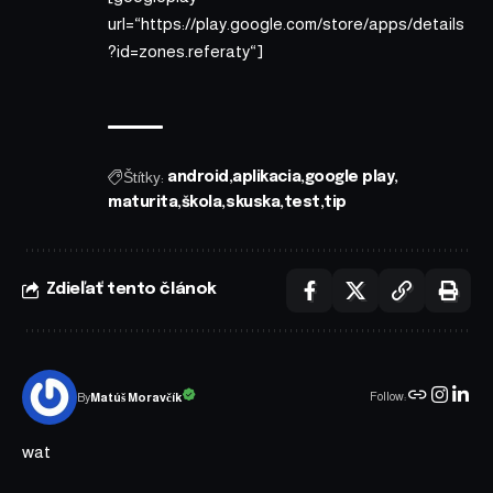
url=“https://play.google.com/store/apps/details
?id=zones.referaty“]
Štítky:
android
aplikacia
google play
maturita
škola
skuska
test
tip
Zdieľať tento článok
Follow:
Matúš Moravčík
By
wat