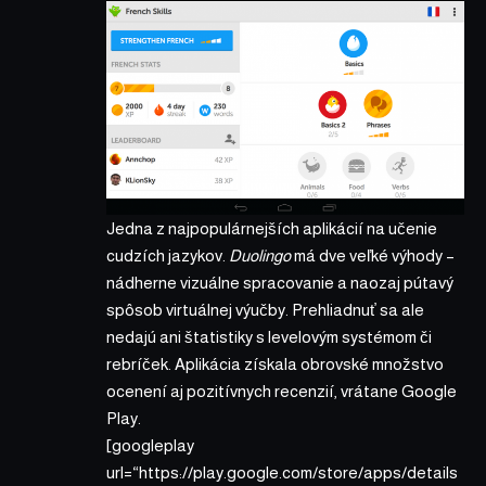
Jedna z najpopulárnejších aplikácií na učenie
cudzích jazykov.
Duolingo
má dve veľké výhody –
nádherne vizuálne spracovanie a naozaj pútavý
spôsob virtuálnej výučby. Prehliadnuť sa ale
nedajú ani štatistiky s levelovým systémom či
rebríček. Aplikácia získala obrovské množstvo
ocenení aj pozitívnych recenzií, vrátane Google
Play.
[googleplay
url=“https://play.google.com/store/apps/details