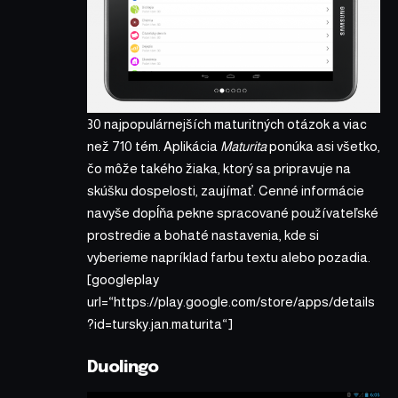
30 najpopulárnejších maturitných otázok a viac
než 710 tém. Aplikácia
Maturita
ponúka asi všetko,
čo môže takého žiaka, ktorý sa pripravuje na
skúšku dospelosti, zaujímať. Cenné informácie
navyše dopĺňa pekne spracované používateľské
prostredie a bohaté nastavenia, kde si
vyberieme napríklad farbu textu alebo pozadia.
[googleplay
url=“https://play.google.com/store/apps/details
?id=tursky.jan.maturita“]
Duolingo