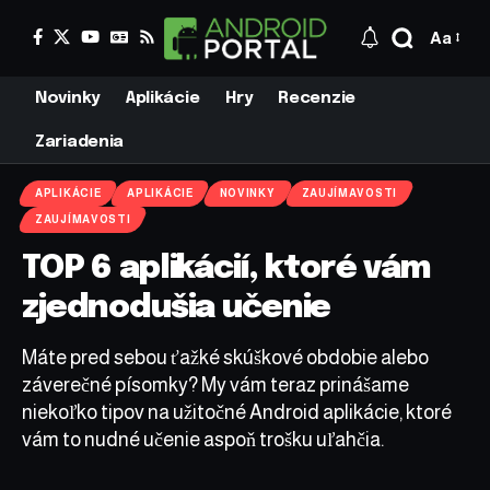
Aa
Novinky
Aplikácie
Hry
Recenzie
Zariadenia
APLIKÁCIE
APLIKÁCIE
NOVINKY
ZAUJÍMAVOSTI
ZAUJÍMAVOSTI
TOP 6 aplikácií, ktoré vám
zjednodušia učenie
Máte pred sebou ťažké skúškové obdobie alebo
záverečné písomky? My vám teraz prinášame
niekoľko tipov na užitočné Android aplikácie, ktoré
vám to nudné učenie aspoň trošku uľahčia.