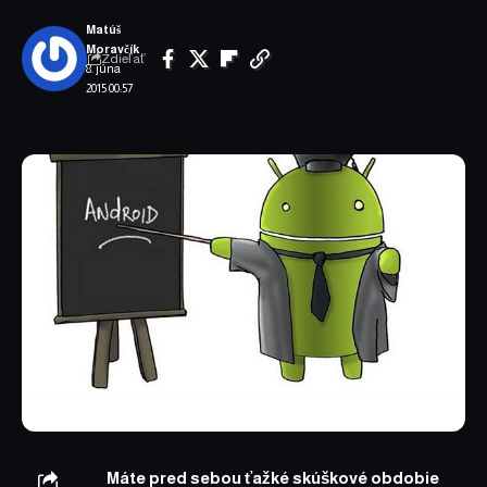
Matúš
Moravčík
Zdieľať
8. júna
2015 00:57
Máte pred sebou ťažké skúškové obdobie