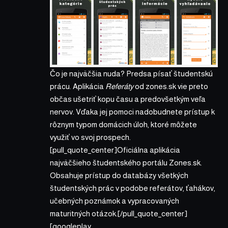
Čo je najväčšia nuda? Predsa písať študentskú
prácu. Aplikácia
Referáty
od zones.sk vie preto
občas ušetriť kopu času a predovšetkým veľa
nervov. Vďaka jej pomoci nadobudnete prístup k
rôznym typom domácich úloh, ktoré môžete
využiť vo svoj prospech.
[pull_quote_center]Oficiálna aplikácia
najväčšieho študentského portálu Zones.sk.
Obsahuje prístup do databázy všetkých
študentských prác v podobe referátov, ťahákov,
učebných poznámok a vypracovaných
maturitných otázok.[/pull_quote_center]
[googleplay