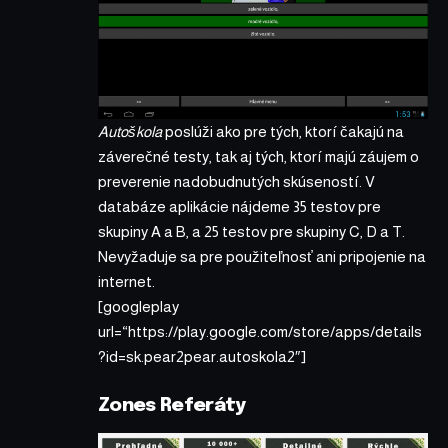
Autoškola
poslúži ako pre tých, ktorí čakajú na
záverečné testy, tak aj tých, ktorí majú záujem o
preverenie nadobudnutých skúseností. V
databáze aplikácie nájdeme 35 testov pre
skupiny A a B, a 25 testov pre skupiny C, D a T.
Nevyžaduje sa pre použiteľnosť ani pripojenie na
internet.
[googleplay
url=“https://play.google.com/store/apps/details
?id=sk.pear2pear.autoskola2″]
Zones Referáty