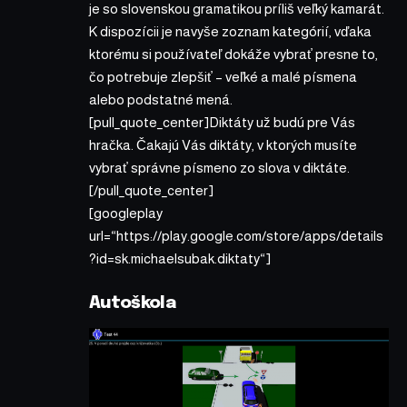
je so slovenskou gramatikou príliš veľký kamarát.
K dispozícii je navyše zoznam kategórií, vďaka
ktorému si používateľ dokáže vybrať presne to,
čo potrebuje zlepšiť – veľké a malé písmena
alebo podstatné mená.
[pull_quote_center]Diktáty už budú pre Vás
hračka. Čakajú Vás diktáty, v ktorých musíte
vybrať správne písmeno zo slova v diktáte.
[/pull_quote_center]
[googleplay
url=“https://play.google.com/store/apps/details
?id=sk.michaelsubak.diktaty“]
Autoškola