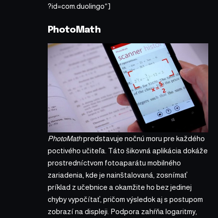
?id=com.duolingo“]
PhotoMath
PhotoMath
predstavuje nočnú moru pre každého
poctivého učiteľa. Táto šikovná aplikácia dokáže
prostredníctvom fotoaparátu mobilného
zariadenia, kde je nainštalovaná, zosnímať
príklad z učebnice a okamžite ho bez jedinej
chyby vypočítať, pričom výsledok aj s postupom
zobrazí na displeji. Podpora zahŕňa logaritmy,