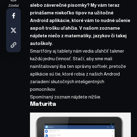
alebo záverečné písomky? My vám teraz
Zdieľať
prinášame niekoľko tipov na užitočné
Android aplikácie, ktoré vám to nudné učenie
aspoň trošku uľahčia. V našom zozname
nájdete niečo z matematiky, jazykov či takej
autoškoly.
Smartfóny aj tablety nám vedia uľahčiť takmer
každú jednu činnosť. Stačí, aby sme mali
nainštalovaný iba ten správny softvér, pretože
aplikácie sú tie, ktoré robia z našich Android
zariadení skutočných inteligentných
pomocníkov.
Spomínaný zoznam nájdete nižšie.
Maturita