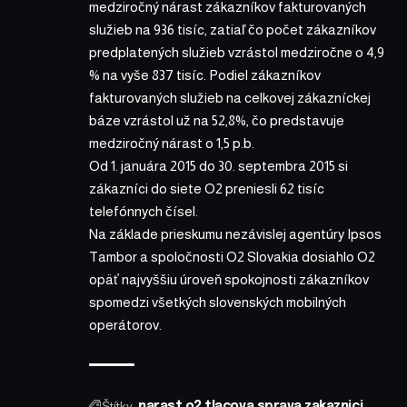
medziročný nárast zákazníkov fakturovaných
služieb na 936 tisíc, zatiaľ čo počet zákazníkov
predplatených služieb vzrástol medziročne o 4,9
% na vyše 837 tisíc. Podiel zákazníkov
fakturovaných služieb na celkovej zákazníckej
báze vzrástol už na 52,8%, čo predstavuje
medziročný nárast o 1,5 p.b.
Od 1. januára 2015 do 30. septembra 2015 si
zákazníci do siete O2 preniesli 62 tisíc
telefónnych čísel.
Na základe prieskumu nezávislej agentúry Ipsos
Tambor a spoločnosti O2 Slovakia dosiahlo O2
opäť najvyššiu úroveň spokojnosti zákazníkov
spomedzi všetkých slovenských mobilných
operátorov.
Štítky:
narast
o2
tlacova sprava
zakaznici