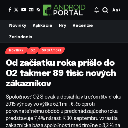
Aa
Novinky
Aplikácie
Hry
Recenzie
Zariadenia
NOVINKY
O2
OPERÁTORI
Od začiatku roka prišlo do
O2 takmer 89 tisíc nových
zákazníkov
Spoločnosť O2 Slovakia dosiahla v treťom štvrťroku
2015 výnosy vo výške 62,1 mil. €, čo oproti
porovnateľnému obdobiu predchádzajúceho roka
predstavuje 7,4% nárast. K 30. septembru vzrástla
zákaznícka báza spoločnosti medziročne o 8,2 % na