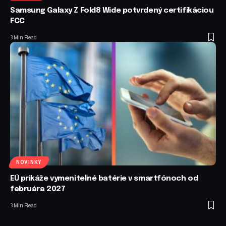
Samsung Galaxy Z Fold8 Wide potvrdený certifikáciou
FCC
3 Min Read
NOVINKY
EÚ prikáže vymeniteľné batérie v smartfónoch od
februára 2027
3 Min Read