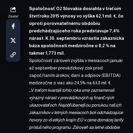
Spoločnosť O2 Slovakia dosiahla v treťom
štvrťroku 2015 výnosy vo výške 62,1 mil. €, čo
Zdieľať
oproti porovnateľnému obdobiu
predchádzajúceho roka predstavuje 7,4%
nárast. K 30. septembru vzrástla zákaznícka
báza spoločnosti medziročne o 8,2 % na
takmer 1,773 mil.
Spoločnosť zároveň zvýšila v mesiacoch január
až september prevádzkový zisk pred
započítaním úrokov, daní a odpisov (EBITDA)
medziročne o viac ako 24,5% na 63,8 mil. €.
„V treťom kvartáli tohto roka sme zaznamenali
výrazný nárast v prevádzkových aj finančných
ukazovateľoch. Najobľúbenejšou ponukou našich
zákazníkov v letných mesiacoch boli odchádzajúce
hovory zo všetkých krajín EÚ v cene domácej tarify
príslušného programu. Zároveň sa letné obdobie