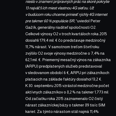
nieslo v znamení prípravných prác na skoré pokrytie
13 najväčších miest vlastnou 4G sieťou. Už
v budúcom roku chceme priniesť rýchly 4G internet
pre takmer 60 % populácie SR,“
uviedol Peter
Gažík, generálny riaditeľ spoločnosti O2.
Celkové výnosy O2 v troch kvartáloch roka 2015
dosiahli 179,4 mil. € čo predstavuje medziročný
11,7% nárast. V samotnom treťom štvrťroku
zvýšilo O2 svoje výnosy medziročne o 7,4% na
62,1 mil. €. Priemerný mesačný výnos na zákazníka
(ARPU) predplatených služieb predstavoval
v sledovanom období 6 €, ARPU pri zákazníkoch
platiacich na základe faktúry dosiahol 13,2 €.
K 30. septembru 2015 vzrástol medziročne počet
aktívnych zákazníkov o 8,2 % na takmer 1,773 mil.
Od začiatku roka 2015 zaznamenalo O2 čistý
nárast zákazníckej bázy o takmer 89 tisíc SIM
kariet. Za týmto nárastom stál najmä 11,4%