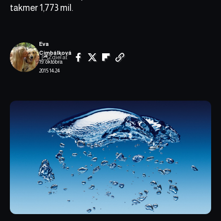
takmer 1,773 mil.
Eva
Cimbálková
Zdieľať
19. októbra
2015 14:24