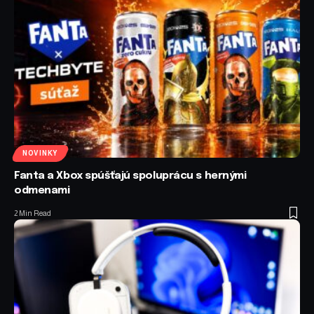
NOVINKY
Fanta a Xbox spúšťajú spoluprácu s hernými
odmenami
2 Min Read