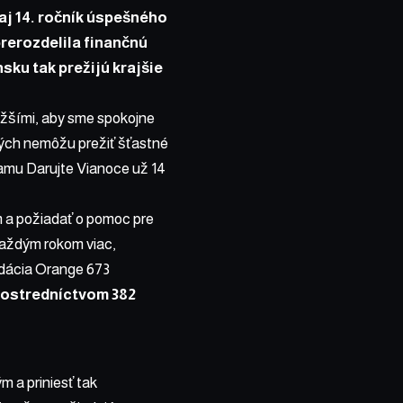
aj 14. ročník úspešného
erozdelila finančnú
ku tak prežijú krajšie
ižšími, aby sme spokojne
uhých nemôžu prežiť šťastné
ramu Darujte Vianoce už 14
m a požiadať o pomoc pre
každým rokom viac,
adácia Orange 673
prostredníctvom 382
 a priniesť tak