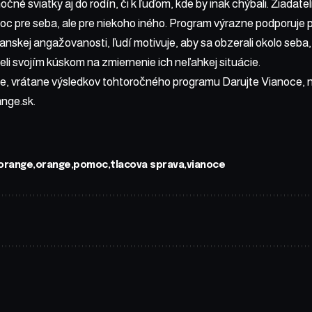
očné sviatky aj do rodín, či k ľuďom, kde by inak chýbali. Žiadate
c pre seba, ale pre niekoho iného. Program výrazne podporuje pr
ianskej angažovanosti, ľudí motivuje, aby sa obzerali okolo seba, 
speli svojím kúskom na zmiernenie ich neľahkej situácie.
ie, vrátane výsledkov tohtoročného programu Darujte Vianoce, n
nge.sk
.
orange
orange
pomoc
tlacova sprava
vianoce