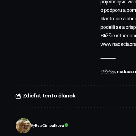
príjemnejšie vian
o podporu a pomo
filantropie a obč
podelili sa a pri
Bližšie informác
www.nadaciaora
Štítky:
nadacia 
Zdieľať tento článok
By
Eva Cimbálková