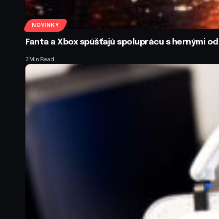
NOVINKY
Fanta a Xbox spúšťajú spoluprácu s hernými 
2 Min Read