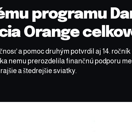
ému programu Dar
cia Orange celkov
ičnosť a pomoc druhým potvrdil aj 14. roč
ka nemu prerozdelila finančnú podporu med
ajšie a štedrejšie sviatky.