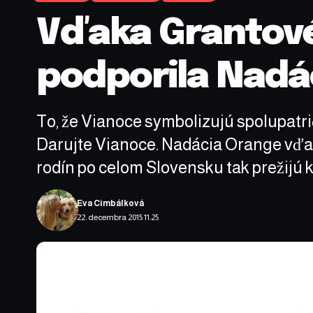
Vďaka Grantov
podporila Nadá
To, že Vianoce symbolizujú spolupatr
Darujte Vianoce. Nadácia Orange vďa
rodín po celom Slovensku tak prežijú kr
Eva Cimbálková
22. decembra 2015 11:25