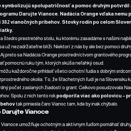
 symbolizujú spolupatričnosť a pomoc druhým potvrdil 
ogramu Darujte Vianoce. Nadácia Orange vďaka nemu pr
382 vianočných príbehov. Stovky rodín po celom Slovens
iatky.
 štedro prestretého stolu, ku ktorému zasadáme s našimi najbl
, sa už nezadržateľne blíži. Niektorí z nás by ale bez pomoci dr
y. Aj preto sa Nadácia Orange prostredníctvom grantového prog
dať pomocnú ruku tým, ktorých skúša neľahký osud.
môžu každoročne prihlásiť všetci ochotní ľudia s dobrým srdco
zprostredného okolia. To, že šľachetných ľudí je na Slovensku 
ordný počet zaslaných žiadostí o grant. Celkovo posudzovala N
hov. Spolu z nich tento rok
podporila viac ako polovicu – 
íbehov
tak priniesla čaro Vianoc tam, kde by inak chýbalo.
 Darujte Vianoce
 Vianoce umožňuje ochotným a aktívnym ľuďom pomáhať druhým