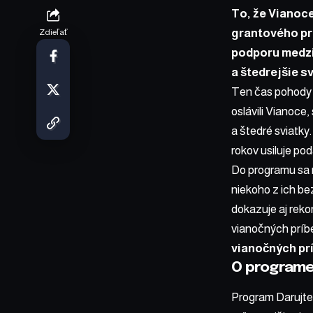
To, že Vianoce
grantového pr
Zdieľať
podporu medzi 
a štedrejšie sv
Ten čas pohody a
oslávili Vianoce
a štedré sviatk
rokov usiluje po
Do programu sa 
niekoho z ich be
dokazuje aj rek
vianočných príbe
vianočných pr
O programe
Program Darujte