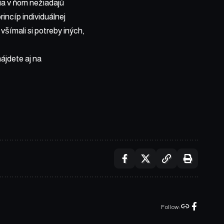
lia v ňom nežiadajú
incíp individuálnej
všímali si potreby iných,
ájdete aj na
Follow: