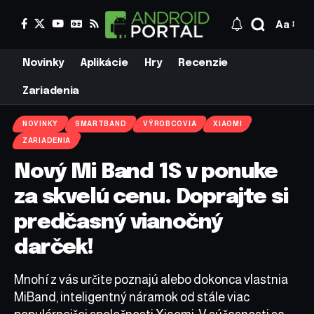
Aa
Novinky
Aplikácie
Hry
Recenzie
Zariadenia
NOVINKY
SMARTBAND
VÝROBCOVIA
XIAOMI
ZARIADENIA
Nový Mi Band 1S v ponuke
za skvelú cenu. Doprajte si
predčasný vianočný
darček!
Mnohí z vás určite poznajú alebo dokonca vlastnia
MiBand, inteligentný náramok od stále viac