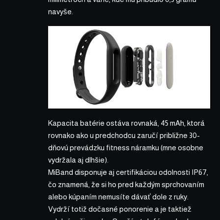
navyše.
Kapacita batérie ostáva rovnaká, 45 mAh, ktorá
rovnako ako u predchodcu zaručí približne 30-
dňovú prevádzku fitness náramku (mne osobne
vydržala aj dlhšie).
MiBand disponuje aj certifikáciou odolnosti IP67,
čo znamená, že si ho pred každým sprchovaním
alebo kúpaním nemusíte dávať dole z ruky.
Vydrží totiž dočasné ponorenie a je taktiež