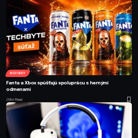
NOVINKY
Fanta a Xbox spúšťajú spoluprácu s hernými
odmenami
2 Min Read