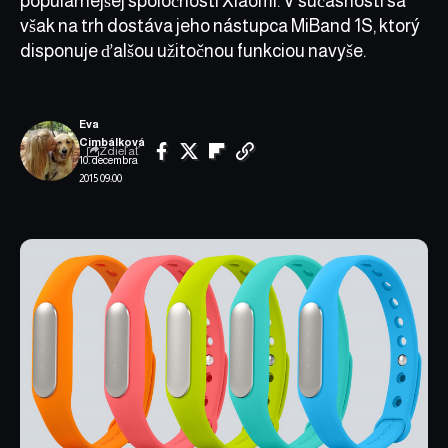
populárnejšej spoločnosti Xiaomi. V súčasnosti sa
však na trh dostáva jeho nástupca MiBand 1S, ktorý
disponuje ďalšou užitočnou funkciou navyše.
Eva
Cimbálková
Zdieľať
10. decembra
2015 09:00