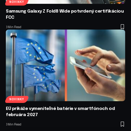
NOVINKY
Samsung Galaxy Z Fold8 Wide potvrdený certifikáciou
FCC
3 Min Read
NOVINKY
EÚ prikáže vymeniteľné batérie v smartfónoch od
februára 2027
3 Min Read