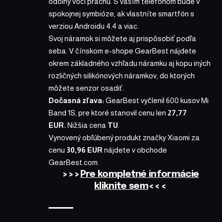
odolný voči prachu. S vaším telefónom bude v
spokojnej symbióze, ak vlastníte smartfón s
verziou Androidu 4.4 a viac.
Svoj náramok si môžete aj prispôsobiť podľa
seba. V čínskom e-shope
GearBest
nájdete
okrem základného vzhľadu náramku aj kopu iných
rozličných silikónových náramkov, do ktorých
môžete senzor osadiť.
Dočasná zľava:
GearBest vyčlenil 600 kusov
Mi
Band 1S
, pre ktoré stanovil cenu len
27,77
EUR.
Nižšia cena
TU
.
Vynovený obľúbený produkt značky Xiaomi za
cenu
30,96 EUR
nájdete v obchode
GearBest.com
.
>>>
Pre kompletné informácie
kliknite sem
<<<