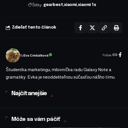
Štítky:
gearbest
xiaomi
xiaomi 1s
Zdieľať tento článok
Follow:
Eva Cimbálková
By
Študentka marketingu, milovníčka radu Galaxy Note a
gramatiky. Evka je neoddeliteľnou súčasťou nášho tímu.
Najčítanejšie
Môže sa vám páčiť