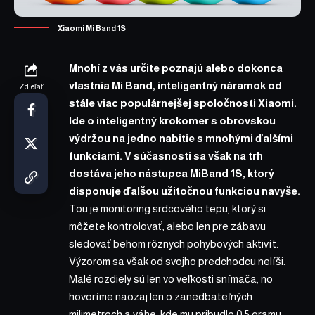
Xiaomi Mi Band 1S
Mnohí z vás určite poznajú alebo dokonca
vlastnia Mi Band, inteligentný náramok od
Zdieľať
stále viac populárnejšej spoločnosti Xiaomi.
Ide o inteligentný krokomer s obrovskou
výdržou na jedno nabitie s mnohými ďalšími
funkciami. V súčasnosti sa však na trh
dostáva jeho nástupca MiBand 1S, ktorý
disponuje ďalšou užitočnou funkciou navyše.
Tou je monitoring srdcového tepu, ktorý si
môžete kontrolovať, alebo len pre zábavu
sledovať behom rôznych pohybových aktivít.
Výzorom sa však od svojho predchodcu nelíši.
Malé rozdiely sú len vo veľkosti snímača, no
hovoríme naozaj len o zanedbateľných
milimetroch a váhe, kde mu pribudlo 0,5 gramu