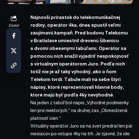
Najnovší prírastok do telekomunikačnej
rodiny, operátor 4ka, dnes spustil veľmi
Zdieľať
zaujímavú kampaň. Pred budovu Telekomu
v Bratislave umiestnil drevenú šibenicu
s dvomi obesenými tabuľami. Operátor sa
pomocou nich snažil vyjadriť nespokojnosť
s virtuálnym operátorom Juro. Podľa nich
totiž nie je až taký výhodný, ako o ňom
Telekom tvrdí. Tabule mali na sebe štyri
nápisy, ktoré reprezentovali hlavné body,
ktoré majú byť podľa 4ky nevýhodné.
Na jeden z tabúľ bol nápis „Výhodné podmienky
len pre niektorých,“ na druhej zas „Obmedzená
platnosť cien.“
Virtuálny operátor Juro sa na svet predral len pár
mesiacov po vstupe 4ky na trh. Je zjavné, že ide