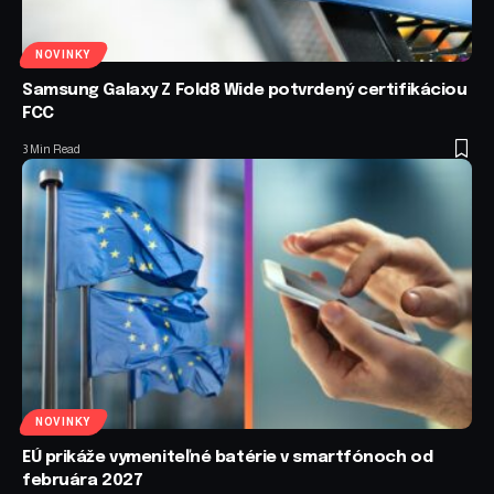
NOVINKY
Samsung Galaxy Z Fold8 Wide potvrdený certifikáciou
FCC
3 Min Read
NOVINKY
EÚ prikáže vymeniteľné batérie v smartfónoch od
februára 2027