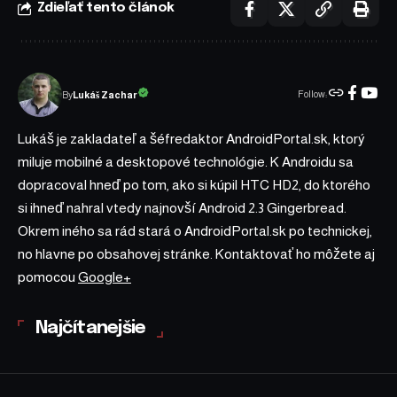
Zdieľať tento článok
Follow:
Lukáš Zachar
By
Lukáš je zakladateľ a šéfredaktor AndroidPortal.sk, ktorý
miluje mobilné a desktopové technológie. K Androidu sa
dopracoval hneď po tom, ako si kúpil HTC HD2, do ktorého
si ihneď nahral vtedy najnovší Android 2.3 Gingerbread.
Okrem iného sa rád stará o AndroidPortal.sk po technickej,
no hlavne po obsahovej stránke. Kontaktovať ho môžete aj
pomocou
Google+
Najčítanejšie