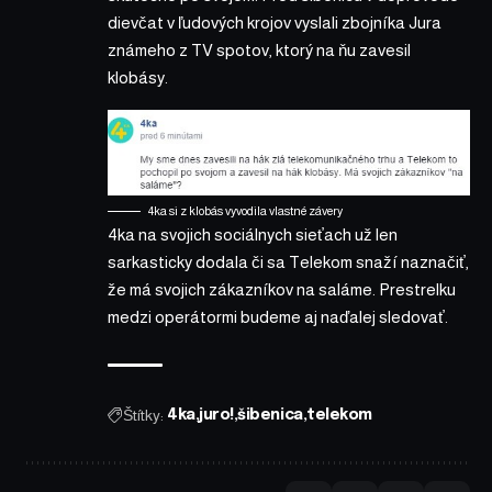
dievčat v ľudových krojov vyslali zbojníka Jura
známeho z TV spotov, ktorý na ňu zavesil
klobásy.
4ka si z klobás vyvodila vlastné závery
4ka na svojich sociálnych sieťach už len
sarkasticky dodala či sa Telekom snaží naznačiť,
že má svojich zákazníkov na saláme. Prestrelku
medzi operátormi budeme aj naďalej sledovať.
Štítky:
4ka
juro!
šibenica
telekom