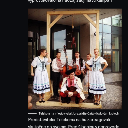
vyprovokovalo na naozaj zaujímavú kampaň.
Telekom na miesto vyslal Jura aj dievčatá v ľudových krojoch
Predstavitelia Telekomu na ňu zareagovali
skutočne po svojom. Pred šibenicu v doprovode