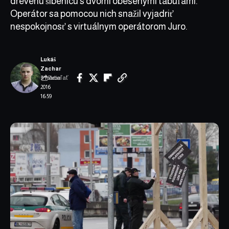
drevenú šibenicu s dvomi obesenými tabuľami.
Operátor sa pomocou nich snažil vyjadriť
nespokojnosť s virtuálnym operátorom Juro.
Lukáš
Zachar
Zdieľať
3. marca
2016
16:59