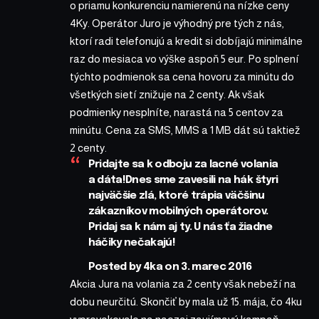
o priamu konkurenciu namierenú na nízke ceny
4Ky. Operátor Juro je výhodný pre tých z nás,
ktorí radi telefonujú a kredit si dobíjajú minimálne
raz do mesiaca vo výške aspoň 5 eur. Po splnení
týchto podmienok sa cena hovoru za minútu do
všetkých sietí znižuje na 2 centy. Ak však
podmienky nesplníte, narastá na 5 centov za
minútu. Cena za SMS, MMS a 1 MB dát sú taktiež
2 centy.
Pridajte sa k odboju za lacné volania
a dáta!
Dnes sme zavesili na hák štyri
najväčšie zlá, ktoré trápia väčšinu
zákazníkov mobilných operátorov.
Pridaj sa k nám aj ty. U nás ťa žiadne
háčiky nečakajú!
Posted by
4ka
on 3. marec 2016
Akcia Jura na volania za 2 centy však nebeží na
dobu neurčitú. Skončiť by mala už 15. mája, čo 4ku