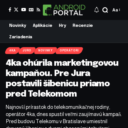
Aa
Novinky
Aplikácie
Hry
Recenzie
Zariadenia
4KA
JURO
NOVINKY
OPERÁTORI
4ka ohúrila marketingovou
kampaňou. Pre Jura
postavili šibenicu priamo
pred Telekomom
Najnovší prírastok do telekomunikačnej rodiny,
operátor 4ka, dnes spustil veľmi zaujímavú kampaň.
Pred budovu Telekomu v Bratislave umiestnil