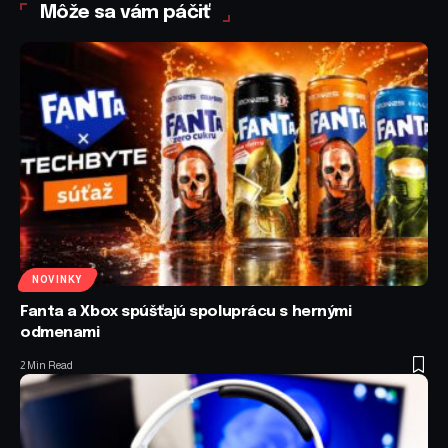
Môže sa vám páčiť
NOVINKY
Fanta a Xbox spúšťajú spoluprácu s hernými
odmenami
2 Min Read