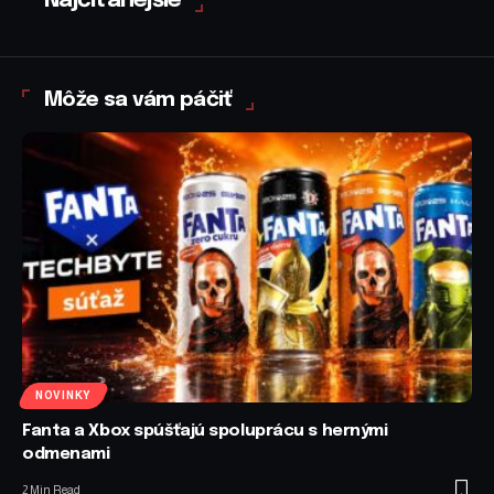
Najčítanejšie
Môže sa vám páčiť
NOVINKY
Fanta a Xbox spúšťajú spoluprácu s hernými
odmenami
2 Min Read