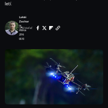
letí.
Lukáš
Zachar
14.
Zdieľať
marca
2016
08:18