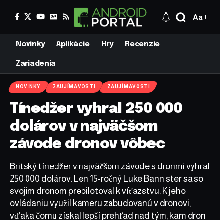
Aa
Novinky
Aplikácie
Hry
Recenzie
Zariadenia
NOVINKY
ZAUJÍMAVOSTI
ZAUJÍMAVOSTI
Tínedžer vyhral 250 000
dolárov v najväčšom
závode dronov vôbec
Britský tínedžer v najväčšom závode s dronmi vyhral
250 000 dolárov. Len 15-ročný Luke Bannister sa so
svojim dronom prepilotoval k víťazstvu. K jeho
ovládaniu využil kameru zabudovanú v dronovi,
vďaka čomu získal lepší prehľad nad tým, kam dron