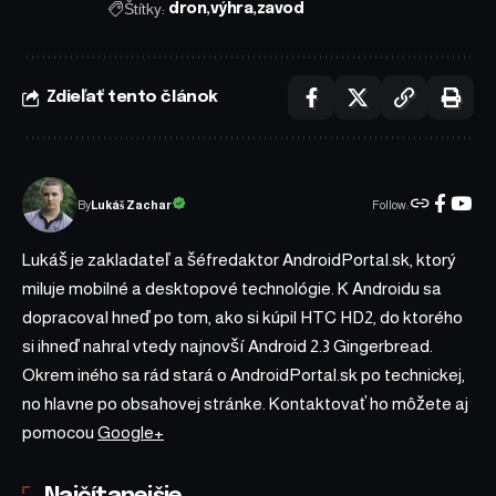
Štítky:
dron
výhra
zavod
Zdieľať tento článok
Follow:
Lukáš Zachar
By
Lukáš je zakladateľ a šéfredaktor AndroidPortal.sk, ktorý
miluje mobilné a desktopové technológie. K Androidu sa
dopracoval hneď po tom, ako si kúpil HTC HD2, do ktorého
si ihneď nahral vtedy najnovší Android 2.3 Gingerbread.
Okrem iného sa rád stará o AndroidPortal.sk po technickej,
no hlavne po obsahovej stránke. Kontaktovať ho môžete aj
pomocou
Google+