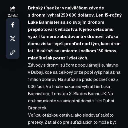
Britský tínedžer v najväčšom závode
s dronmi vyhral 250 000 dolárov. Len 15-ročný
Zdieľať
Luke Bannister sa so svojím dronom
prepilotoval k víťazstvu. K jeho ovládaniu
využil kameru zabudovanú v dronovi, vďaka
čomu získal lepší prehľad nad tým, kam dron
letí. V súťaži sa umiestnil celkom 150 tímov,
mladík však porazil všetkých.
Závody s dronmi sú čoraz populárnejšie, hlavne
v Dubaji, kde sa celkový prize pool vyšplhal až na
1 milión dolárov. Na súťaž sa prišlo pozrieť cez 2
000 ľudí. Vo finále nakoniec vyhral tím Luka
Bannistera, Tornado X-Blades Banni-UK. Na
druhom mieste sa umiestnil domáci tím Dubai
Dronetek.
Veľkou otázkou ostáva, ako sledovať takéto
preteky. Zatiaľ čo pre súťažiacich to môže byť