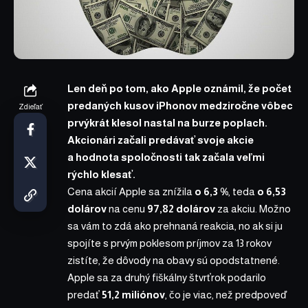
Len deň po tom, ako Apple oznámil, že počet
predaných kusov iPhonov medziročne vôbec
Zdieľať
prvýkrát klesol nastal na burze poplach.
Akcionári začali predávať svoje akcie
a hodnota spoločnosti tak začala veľmi
rýchlo klesať.
Cena akcií Apple sa znížila
o 6,3 %
, teda
o 6,53
dolárov
na cenu
97,82 dolárov
za akciu. Možno
sa vám to zdá ako prehnaná reakcia, no ak si ju
spojíte s prvým poklesom príjmov za 13 rokov
zistíte, že dôvody na obavy sú opodstatnené.
Apple sa za druhý fiškálny štvrťrok podarilo
predať
51,2 miliónov
, čo je viac, než predpoveď