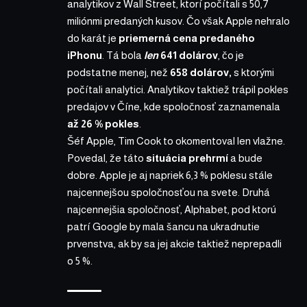
analytikov z Wall Street, ktorí počítali s 50,7
miliónmi predaných kusov. Čo však Apple nehralo
do karát je
priemerná cena predaného
iPhonu
. Tá bola
len
641 dolárov
, čo je
podstatne menej, než
658 dolárov,
s ktorými
počítali analytici. Analytikov taktiež trápil pokles
predajov v Číne, kde spoločnosť zaznamenala
až 26 % pokles
.
Šéf Apple, Tim Cook to okomentoval len vlažne.
Povedal, že táto
situácia prehrmí
a bude
dobre. Apple je aj napriek 6,3 % poklesu stále
najcennejšou spoločnosťou na svete. Druhá
najcennejšia spoločnosť, Alphabet, pod ktorú
patrí Google by mala šancu na ukradnutie
prvenstva, ak by sa jej akcie taktiež neprepadli
o 5 %.