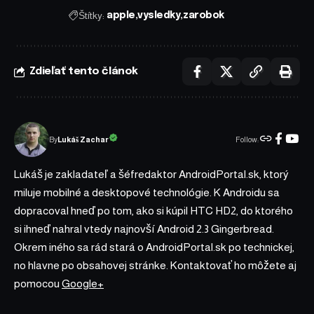
Štítky:
apple
vysledky
zarobok
Zdieľať tento článok
Follow:
Lukáš Zachar
By
Lukáš je zakladateľ a šéfredaktor AndroidPortal.sk, ktorý
miluje mobilné a desktopové technológie. K Androidu sa
dopracoval hneď po tom, ako si kúpil HTC HD2, do ktorého
si ihneď nahral vtedy najnovší Android 2.3 Gingerbread.
Okrem iného sa rád stará o AndroidPortal.sk po technickej,
no hlavne po obsahovej stránke. Kontaktovať ho môžete aj
pomocou
Google+