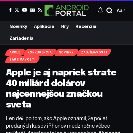
Aa
Novinky
Aplikácie
Hry
Recenzie
Zariadenia
APPLE
KONKURENCIA
NOVINKY
ZAUJÍMAVOSTI
ZAUJÍMAVOSTI
Apple je aj napriek strate
40 miliárd dolárov
najcennejšou značkou
sveta
Len deň po tom, ako Apple oznámil, že počet
predaných kusov iPhonov medziročne vôbec