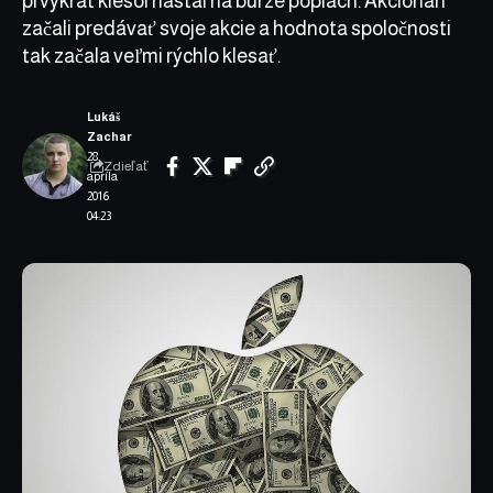
prvýkrát klesol nastal na burze poplach. Akcionári
začali predávať svoje akcie a hodnota spoločnosti
tak začala veľmi rýchlo klesať.
Lukáš
Zachar
28.
Zdieľať
apríla
2016
04:23