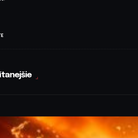
TE
ítanejšie