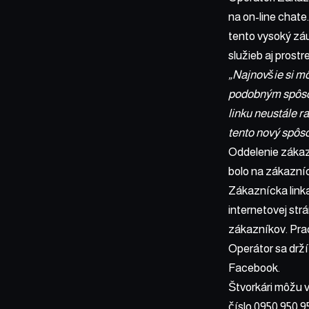
na on-line chate
tento vysoký záu
služieb aj prost
„Najnovšie si mô
podobným spôsob
linku neustále r
tento nový spôso
Oddelenie zákazn
bolo na zákazníck
Zákaznícka linka
internetovej str
zákazníkov. Prac
Operátor sa drží
Facebook.
Štvorkári môžu v
číslo 0950 950 9