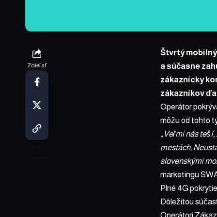
Štvrtý mobilný
a súčasne zahu
Zdieľať
zákaznícky kom
zákazníkov ďal
Operátor pokrýva
môžu od tohto tý
„Veľmi nás teší,
mestách. Neustá
slovenskými mob
marketingu SWAN 
Plné 4G pokrytie
Dôležitou súčasť
Operátori Zákazní