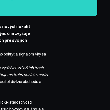
o nových lokalít
ým, čím zvyšuje
ch pre svojich
ho pokrytia signálom 4ky sa
 využívať v ďalších troch
ňujeme tretiu pozíciu medzi
iaditeľ divízie obchodu a
kej starostlivosti.
tisíc hovorov a rušno je aj