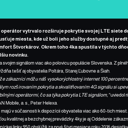
 operátor vytrvalo rozširuje pokrytie svojej LTE siete d
sťuje miesta, kde už boli jeho služby dostupné aj predt
fort Štvorkárov. Okrem toho 4ka spustila v týchto dňo
šiu novinku.
 svojim signálom viac ako polovicu populácie Slovenska. Z plné
ždňa tešiť aj obyvatelia Poltára, Starej Ľubovne a Šiah.
 že zákazníci môžu náš vysokorýchlostný internet 100 percentne
lym rozširovaním pokrytia a skvalitňovaním 4G signálu si upev
ilnými operátormi, čo sa týka pokrytia LTE signálom,“
uviedol r
Mobile, a. s., Peter Helexa.
 majú v súčasnosti k dispozícii obyvatelia viac ako
60-tich miest
.
ou kvalitnej a bezchybnej prevádzky 4ky je aj Oddelenie zákazníc
ckej linky 950 obslúžili za prvé štyri mesiace roku 2016 desiatky 