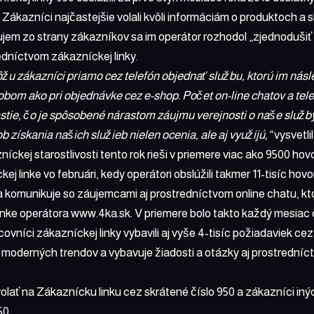
. Zákazníci najčastejšie volali kvôli informáciám o produktoch 
jem zo strany zákazníkov sa im operátor rozhodol „zjednodušiť ž
redníctvom zákazníckej linky.
žu zákazníci priamo cez telefón objednať službu, ktorú im násl
om ako pri objednávke cez e-shop. Počet on-line chatov a tel
astie, čo je spôsobené nárastom záujmu verejnosti o naše služby
b získania našich služieb nielen ocenia, ale aj využijú,“
vysvetli
íckej starostlivosti tento rok rieši v priemere viac ako 9500 ho
ej linke vo februári, kedy operátori obslúžili takmer 11-tisíc hovo
 komunikuje so záujemcami aj prostredníctvom online chatu, ktor
ánke operátora
www.4ka.sk
. V priemere bolo takto každý mesiac
ovníci zákazníckej linky vybavili aj vyše 4-tisíc požiadaviek ce
 moderných trendov a vybavuje žiadosti a otázky aj prostredníct
olať na Zákaznícku linku cez skrátené číslo 950 a zákazníci in
50.