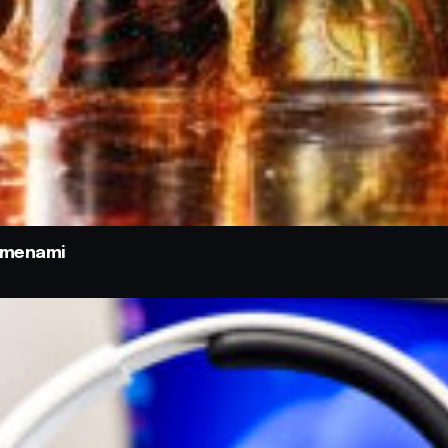
odmenami