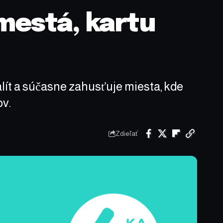
 mestá, kartu
alít a súčasne zahusťuje miesta, kde
ov.
Zdieľať