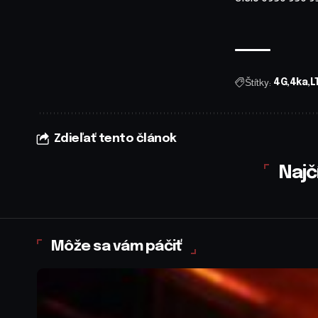
Štítky:
4G
4ka
L
Zdieľať tento článok
Najč
Môže sa vám páčiť