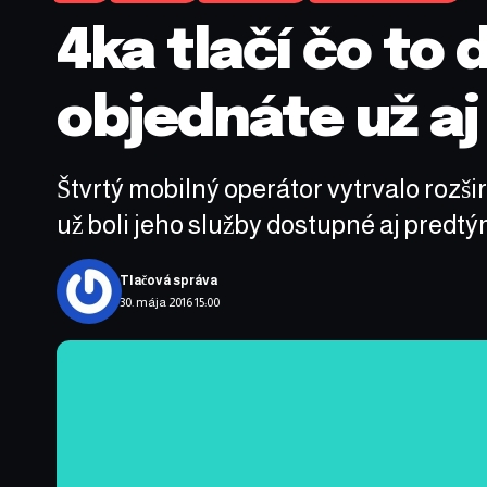
4ka tlačí čo to 
objednáte už aj
Štvrtý mobilný operátor vytrvalo rozši
už boli jeho služby dostupné aj predt
Tlačová správa
30. mája 2016 15:00