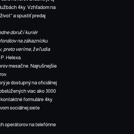
a službách 4ky. Vzhľadom na
ivot“ a spustiť predaj
edne doručí kuriér
efonátov na zákaznícku
, preto veríme, že ľudia
l P. Helexa.
vorov mesačne. Najrušnejšie
rov.
ý je dostupný na oficiálnej
 obslúžených viac ako 3000
z kontaktné formuláre 4ky.
vom sociálnej siete
ých operátorov na telefónne