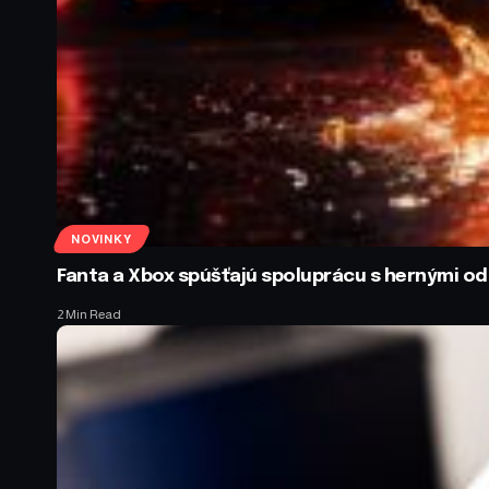
NOVINKY
Fanta a Xbox spúšťajú spoluprácu s hernými 
2 Min Read