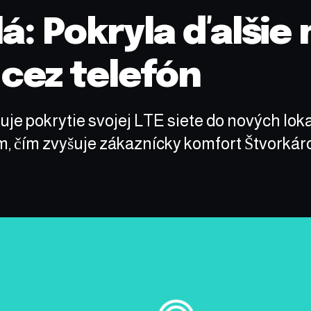
dá: Pokryla ďalšie
 cez telefón
ruje pokrytie svojej LTE siete do nových lok
ým, čím zvyšuje zákaznícky komfort Štvorkár