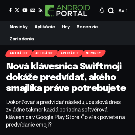
Aa
Novinky
Aplikácie
Hry
Recenzie
Zariadenia
AKTUÁLNE
APLIKÁCIE
APLIKÁCIE
NOVINKY
Nová klávesnica Swiftmoji
dokáže predvídať, akého
smajlíka práve potrebujete
Dokončovať a predvídať následujúce slová dnes
zvládne takmer každá poriadna softvérová
klávesnica v Google Play Store. Čo však poviete na
predvídanie emoji?