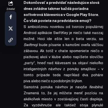
Dokončovať a predvídať následujúce slová
dnes zvládne takmer každá poriadna
Zdieľať
softvérová klávesnica v Google Play Store.
Čo však poviete na predvídanie emoji?
S ambicióznou novinkou od tvorcov populárnej
Android aplikácie SwiftKey je niečo také naozaj
možné. Hoci ide ešte len o beta verziu, so
Swiftmoji
bude písanie s kamošmi oveľa väčšou
zábavou. Ak totiž v chate spomeniete niečo o
piatkovej akcii v klube alebo napíšete slovíčko
„party“, hneď nad klávesami sa objaví niekoľko
inteligentných návrhov z ponuky smajlíkov – v
tomto prípade teda napríklad dva poháre
piva alebo niečo s podobným štýlom.
Samotná ponuka návrhov je navyše
flexibilná
.
Znamená to, že jej môžete meniť pozíciu na
akékoľvek miesto v zostávajúcej časti displeja.
Za vyzdvihnutie ale taktiež stoja plynulé