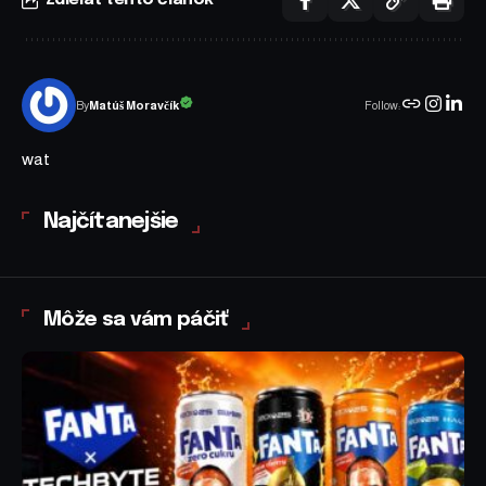
Follow:
Matúš Moravčík
By
wat
Najčítanejšie
Môže sa vám páčiť