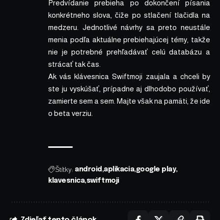
Predvídanie prebieha po dokončení písania
konkrétneho slova, čiže po stlačení tlačidla na
medzeru. Jednotlivé návrhy sa preto neustále
menia podľa aktuálne prebiehajúcej témy, takže
nie je potrebné prehľadávať celú databázu a
strácať tak čas.
Ak vás klávesnica Swiftmoji zaujala a chceli by
ste ju vyskúšať, prípadne aj dlhodobo používať,
zamierte
sem
a
sem
. Majte však na pamäti, že ide
o beta verziu.
Štítky:
android
aplikacia
google play
klavesnica
swiftmoji
Zdieľať tento článok