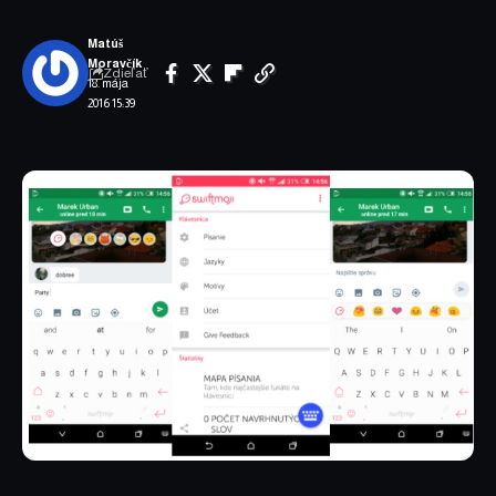
Matúš
Moravčík
Zdieľať
18. mája
2016 15:39