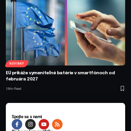
NOVINKY
EÚ prikáže vymeniteľné batérie v smartfónoch od
februára 2027
3 Min Read
Spojte sa s nami