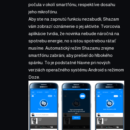
počula v okolí smartfónu, respektíve dosahu
jeho mikrofónu.
Aby ste na zapnutú funkciu nezabudli, Shazam
vám zobrazí oznámenie o jej aktivite. Tvorcovia
aplikácie tvrdia, že novinka nebude náročná na
spotrebu energie, no s istou spotrebou rátať
musíme. Automatický režim Shazamu zrejme
smartfónu zabráni, aby prešiel do hlbokého
spánku. To je podstatné hlavne pri nových
verziách operačného systému Android s režimom
Doze.