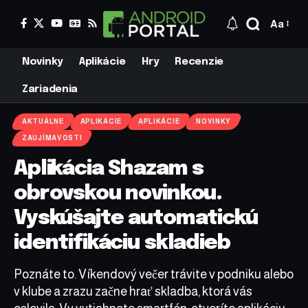
Aa
Novinky
Aplikácie
Hry
Recenzie
Zariadenia
AKTUÁLNE
APLIKÁCIE
APLIKÁCIE
NOVINKY
ZAUJÍMAVOSTI
Aplikácia Shazam s
obrovskou novinkou.
Vyskúšajte automatickú
identifikáciu skladieb
Poznáte to. Víkendový večer trávite v podniku alebo
v klube a zrazu začne hrať skladba, ktorá vás