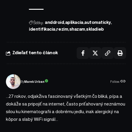
Štítky:
anddroid
aplikacia
automaticky
identifikacia
rezim
shazam
skladieb
Zdieľať tento článok
Follow:
Marek Urban
By
...27 rokov, odjakživa fascinovaný všetkým čo bliká, pípa a
dokáže sa pripojiť na internet, často priťahovaný neznámou
silou ku kinematografii a dobrému jedlu, inak alergický na
kôpor a slabý WiFi signál...