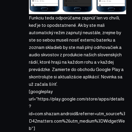
Funkciu teda odporúčame zapnúť len vo chvíli,
keď je to opodstatnené. Ak by ste mali
automatický režim zapnutý neustále, zrejme by
ste so sebou museli nosiť externú baterku a
zoznam skladieb by ste mali plný odrhovačiek a
audio skvostov z produkcie našich slovenských
rádií, ktoré hrajú na každom rohu a v každej
prevádzke. Zamierte do obchodu Google Play a
skontrolujte si aktualizácie aplikácií. Novinka sa
už začala šíriť.
[googleplay
url=“https://play.google.com/store/apps/details
?
id=com.shazam.android&referrer=utm_source%3
D42matters.com%26utm_medium%3DWidgetWe
b“]