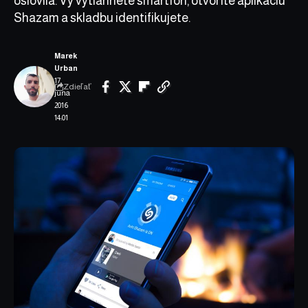
oslovila. Vy vytiahnete smartfón, otvoríte aplikáciu
Shazam a skladbu identifikujete.
Marek
Urban
17.
Zdieľať
júna
2016
14:01