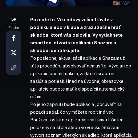
Poznáte to. Víkendový večer trávite v
podniku alebo v klube a zrazu začne hrať
Zdieľať
skladba, ktorá vás oslovila. Vy vytiahnete
smartfón, otvoríte aplikáciu Shazam a
skladbu identifikujete.
Po poslednej aktualizácii
aplikácie Shazam
už
túto procedúru absolvovať nemusíte. Vývojári do
aplikácie pridali funkciu, za ktorú si autori
zaslúžia potlesk. Hneď na úvodnej obrazovke
aplikácie budete mať k dispozícii automatický
režim.
Po jeho zapnutí bude aplikácia „počúvať“ na
pozadí zatiaľ, čo vy môžete robiť iné veci.
Používať ostatné aplikácie, mať smartfón len
položený na stole alebo vo vrecku. Shazam
vytvorí zoznam všetkých skladieb, ktoré aplikácia