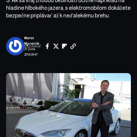
S. Ak sa vraj zhodou okolností ocitne napríklad na
hladine hlbokého jazera, s elektromobilom dokážete
bezpečne priplávať až k neďalekému brehu.
Matúš
Moravčík
Zdieľať
21. júna
2016 09:47