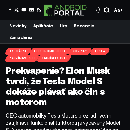
Aa
Novinky
Aplikácie
Hry
Recenzie
Zariadenia
AKTUÁLNE
ELEKTROMOBILITA
NOVINKY
TESLA
ZAUJÍMAVOSTI
ZAUJÍMAVOSTI
Prekvapenie? Elon Musk
tvrdí, že Tesla Model S
dokáže plávať ako čln s
motorom
CEO automobilky Tesla Motors prezradil veľmi
zaujímavú funkcionalitu, ktorou je vybavený Model