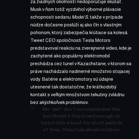
za žiadnych okolností nedoporučuje skúšať.
Musk v ňom totiž vyzdvihol výborné plávacie
schopnosti sedanu
Model S
, takže v prípade
núdze dočasne poslúži aj ako čln s vlastným
pohonom, ktorý zabezpečia krútiace sa kolesá.
Tweet CEO spoločnosti Tesla Motors
predstavoval reakciu na zverejnené video, kde je
zachytené ako populárny elektromobil
prechádza cez tunel v Kazachstane, v ktorom sa
práve nachádzalo nadmerné množstvo stojacej
vody. Batérie a elektromotory sú údajne
utesnené tak dostatočne, že krátkodobý
kontakt s veľkým množstvom tekutiny zvládnu
bez akýchkoľvek problémov.
We *def* don’t recommended this,
but Model S floats well enough to
turn it into a boat for short periods
of time. Thrust via wheel rotation.