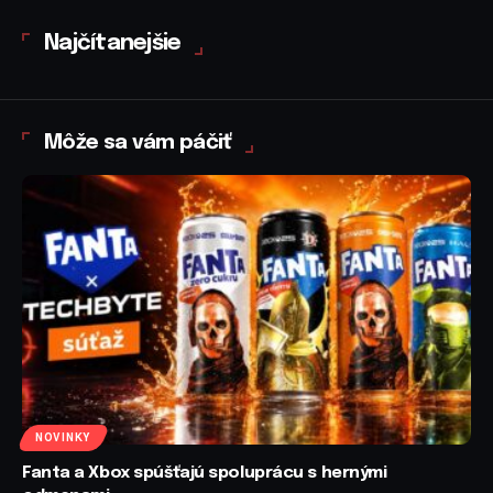
Najčítanejšie
Môže sa vám páčiť
NOVINKY
Fanta a Xbox spúšťajú spoluprácu s hernými