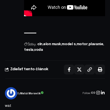
Štítky:
cln
elon musk
model s
motor
plavanie
tesla
voda
Zdieľať tento článok
Follow:
Matúš Moravčík
By
wat