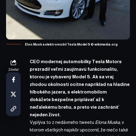
Elon Musk a elektromobil Tesla Model S ©
wikimedia.org
CEO modernej automobilky Tesla Motors
prezradil veľmi zaujímavú funkcionalitu,
Zdieľať
ktorou je vybavený Model S. Ak sa vraj
zhodou okolností ocitne napríklad na hladine
hlbokého jazera, s elektromobilom
dokážete bezpečne priplávať až k
neďalekému brehu, a preto vie zachrániť
nejeden život.
Vyplýva to z nedávneho tweetu
Elona Muska
, v
ktorom všetkých najskôr upozornil, že niečo také