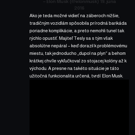
— Elon Musk (@elonmusk)
19. júna
2016
Ako je teda možné vidieť na záberoch nižšie,
tradičným vozidlám spôsobila prírodná barikáda
poriadne komplikácie, a preto nemohli tunel tak
rýchlo opustiť. Majiteľ Tesly sa s tým však
absolútne nepáral – keď dorazil k problémovému
miestu, tak jednoducho „dupol na plyn“ a behom
krátkej chvíle vykľučkoval zo stojacej kolóny až k
východu. A presne na takéto situácie je táto
užitočná funkcionalita určená, tvrdí Elon Musk.