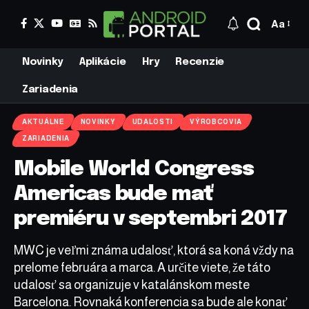
Aa
Novinky
Aplikácie
Hry
Recenzie
Zariadenia
AKTUÁLNE
NOVINKY
UDALOSTI
VÝROBCOVIA
ZARIADENIA
Mobile World Congress
Americas bude mať
premiéru v septembri 2017
MWC je veľmi známa udalosť, ktorá sa koná vždy na
prelome februára a marca. A určite viete, že táto
udalosť sa organizuje v katalánskom meste
Barcelona. Rovnaká konferencia sa bude ale konať