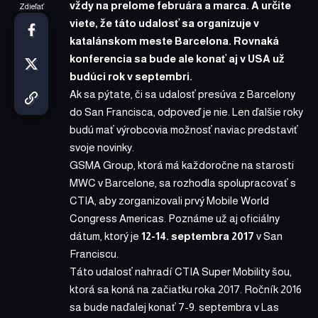
vždy na prelome februára a marca. A určite
Zdieľať
viete, že táto udalosť sa organizuje v
katalánskom meste Barcelona. Rovnaká
konferencia sa bude ale konať aj v USA už
budúci rok v septembri.
Ak sa pýtate, či sa udalosť presúva z Barcelony
do San Francisca, odpoveď je nie. Len ďalšie roky
budú mať výrobcovia možnosť naviac predstaviť
svoje novinky.
GSMA Group, ktorá má každoročne na starosti
MWC v Barcelone, sa rozhodla spolupracovať s
CTIA, aby zorganizovali prvý Mobile World
Congress Americas. Poznáme už aj oficiálny
dátum, ktorý je
12-14. septembra 2017
v San
Franciscu.
Táto udalosť nahradí CTIA Super Mobility šou,
ktorá sa koná na začiatku roka 2017. Ročník 2016
sa bude naďalej konať 7-9. septembra v Las