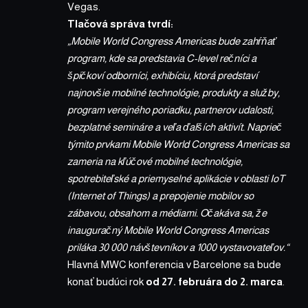
Vegas.
Tlačová správa tvrdí:
„Mobile World Congress Americas bude zahŕňať
program, kde sa predstavia C-level rečníci a
špičkoví odborníci, exhibíciu, ktorá predstaví
najnovšie mobilné technológie, produkty a služby,
program verejného poriadku, partnerov udalosti,
bezplatné semináre a veľa ďalších aktivít. Naprieč
týmito prvkami Mobile World Congress Americas sa
zameria na kľúčové mobilné technológie,
spotrebiteľské a priemyselné aplikácie v oblasti IoT
(Internet of Things) a prepojenie mobilov so
zábavou, obsahom a médiami. Očakáva sa, že
inauguračný Mobile World Congress Americas
priláka 30 000 návštevníkov a 1000 vystavovateľov.“
Hlavná MWC konferencia v Barcelone sa bude
konať budúci rok
od 27. februára do 2. marca
.