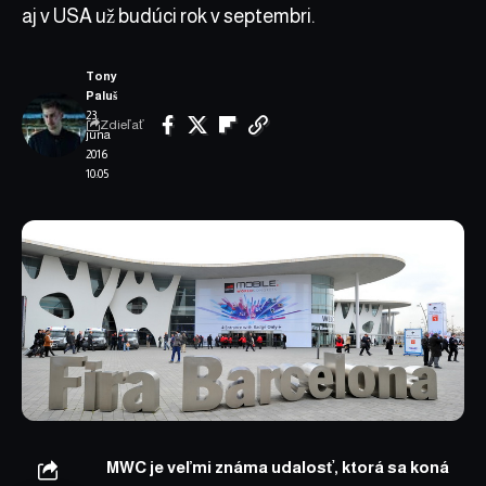
aj v USA už budúci rok v septembri.
Tony
Paluš
23.
Zdieľať
júna
2016
10:05
MWC je veľmi známa udalosť, ktorá sa koná