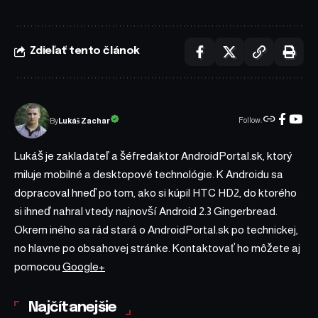
Zdieľať tento článok
Follow:
Lukáš Zachar
By
Lukáš je zakladateľ a šéfredaktor AndroidPortal.sk, ktorý
miluje mobilné a desktopové technológie. K Androidu sa
dopracoval hneď po tom, ako si kúpil HTC HD2, do ktorého
si ihneď nahral vtedy najnovší Android 2.3 Gingerbread.
Okrem iného sa rád stará o AndroidPortal.sk po technickej,
no hlavne po obsahovej stránke. Kontaktovať ho môžete aj
pomocou
Google+
Najčítanejšie