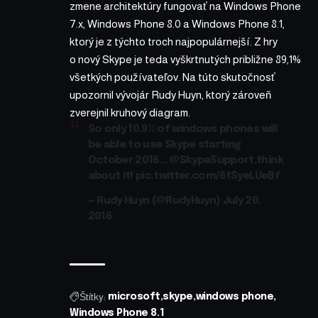
zmene architektúry fungovať na Windows Phone
7.x, Windows Phone 8.0 a Windows Phone 8.1,
ktorý je z týchto troch najpopulárnejší. Z hry
o nový Skype je teda vyškrtnutých približne 89,1%
všetkých používateľov. Na túto skutočnosť
upozornil vývojár Rudy Huyn, ktorý zároveň
zverejnil kruhový diagram.
So only 10.9% of windows phones will
be able to use Skype starting
October 2016…
@SkypeSupport
,think
about it!
pic.twitter.com/6tSyeLUeBf
— Rudy Huyn (@RudyHuyn)
July 20,
2016
Štítky:
microsoft
skype
windows phone
Windows Phone 8.1