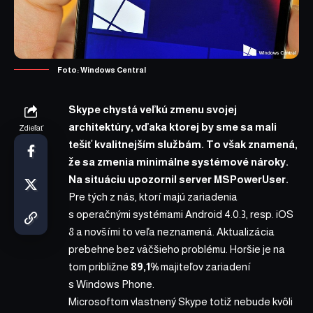
Foto:
Windows Central
Skype chystá veľkú zmenu svojej
architektúry, vďaka ktorej by sme sa mali
Zdieľať
tešiť kvalitnejším službám. To však znamená,
že sa zmenia minimálne systémové nároky.
Na situáciu
upozornil
server MSPowerUser.
Pre tých z nás, ktorí majú zariadenia
s operačnými systémami Android 4.0.3, resp. iOS
8 a novšími to veľa neznamená. Aktualizácia
prebehne bez väčšieho problému. Horšie je na
tom približne
89,1%
majiteľov zariadení
s Windows Phone.
Microsoftom vlastnený Skype totiž nebude kvôli