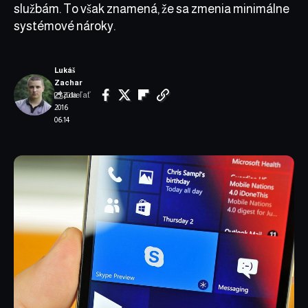
službám. To však znamená, že sa zmenia minimálne
systémové nároky.
Lukáš
Zachar
Zdieľať
25. júla
2016
06:14