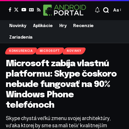
Aa
Novinky
Aplikácie
Hry
Recenzie
Zariadenia
KONKURENCIA
MICROSOFT
NOVINKY
Microsoft zabíja vlastnú
platformu: Skype čoskoro
nebude fungovať na 90%
Windows Phone
telefónoch
Skype chystá veľkú zmenu svojej architektúry,
vďaka ktorej by sme sa mali tešiť kvalitnejším