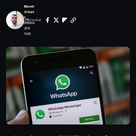
Marek
Urban
4.
Zdieľať
októbra
2016
16:00