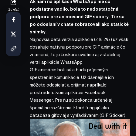
Ak nám na aplikácii WhatsApp nie čo
podstatne vadilo, bola to nedostatočná
Zdieľať
podpora pre animované GIF súbory. Tie sa
po odoslaní v chate zobrazovali ako statické
snímky.
Najnovšia beta verzia aplikácie (2.16.293) už však
obsahuje natívnu podporu pre GIF animácie čo
znamená, že ju čoskoro uvidíme aj v stabilnej
verzii aplikácie WhatsApp.
GIF animácie boli, sú a budú príjemným
spestrením komunikácie. Už dávnejšie ich
môžete odosielať a prijímať napríkald
prostredníctvom aplikácie Facebook
Messenger. Pre ňu sú dokonca určené aj
špeciálne rozšírenia, ktoré fungujú ako
databáza gifov aj s vyhľadávaním (
GIF Sticker
).