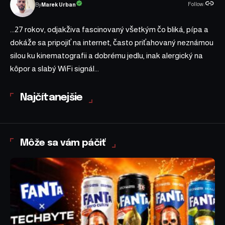
Follow:
Marek Urban
By
...27 rokov, odjakživa fascinovaný všetkým čo bliká, pípa a
dokáže sa pripojiť na internet, často priťahovaný neznámou
silou ku kinematografii a dobrému jedlu, inak alergický na
kôpor a slabý WiFi signál...
Najčítanejšie
Môže sa vám páčiť