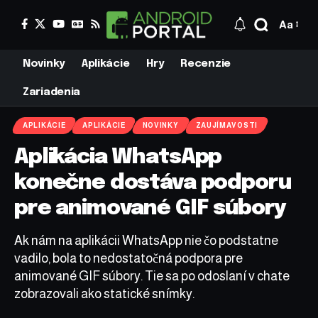
Aa
Novinky
Aplikácie
Hry
Recenzie
Zariadenia
APLIKÁCIE
APLIKÁCIE
NOVINKY
ZAUJÍMAVOSTI
Aplikácia WhatsApp
konečne dostáva podporu
pre animované GIF súbory
Ak nám na aplikácii WhatsApp nie čo podstatne
vadilo, bola to nedostatočná podpora pre
animované GIF súbory. Tie sa po odoslaní v chate
zobrazovali ako statické snímky.