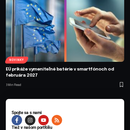
NOVINKY
EÚ prikáže vymeniteľné batérie v smartfónoch od
februára 2027
3 Min Read
Spojte sa s nami
Tiež v našom portfóliu