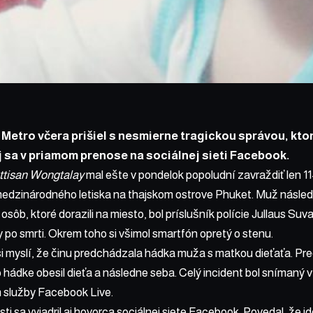
k Metro
včera prišiel s nesmierne tragickou správou, kto
 sa v priamom prenose na sociálnej sieti Facebook.
tisan Wongtalay
mal ešte v pondelok popoludní zavraždiť len 1
i medzinárodného letiska na thajskom ostrove Phuket. Muž násl
sôb, ktoré dorazili na miesto, bol príslušník polície Jullaus Suva
y po smrti. Okrem toho si všimol smartfón opretý o stenu.
si myslí, že činu predchádzala hádka muža s matkou dieťaťa. Pre
 hádke obesil dieťa a následne seba. Celý incident bol snímaný
 služby Facebook Live.
sti sa vyjadril aj hovorca sociálnej siete Facebook. Povedal, že i