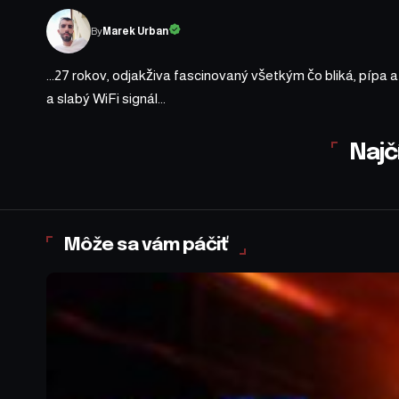
By
Marek Urban
...27 rokov, odjakživa fascinovaný všetkým čo bliká, pípa 
a slabý WiFi signál...
Najč
Môže sa vám páčiť