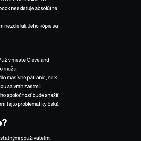
cebook neexistuje absolútne
 nezdieľali. Jeho kópie sa
 Muž v meste Cleveland
ho muža.
lo masívne pátranie, no k
 sa vrah zastrelil.
jeho spoločnosť bude snažiť
ení tejto problematiky čaká
e?
ostatnými používateľmi.