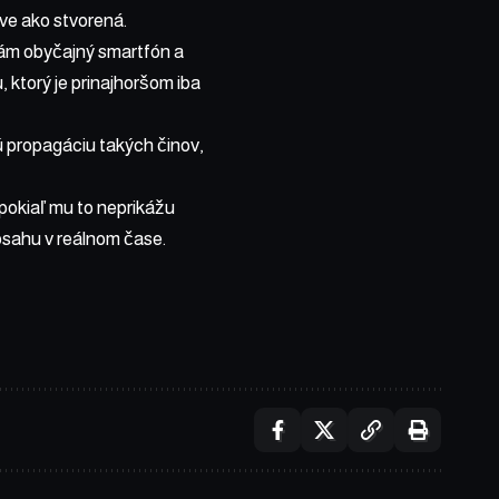
ive ako stvorená.
vám obyčajný smartfón a
, ktorý je prinajhoršom iba
ú propagáciu takých činov,
okiaľ mu to neprikážu
bsahu v reálnom čase.