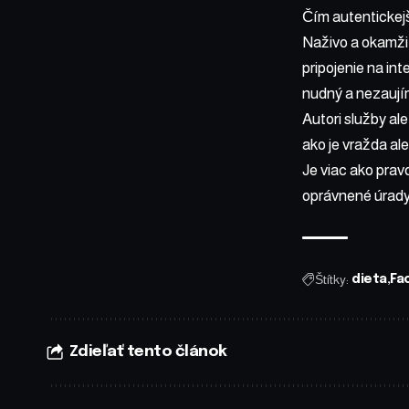
Čím autentickejš
Naživo a okamžit
pripojenie na in
nudný a nezaují
Autori služby al
ako je vražda ale
Je viac ako pra
oprávnené úrady
Štítky:
dieta
Fa
Zdieľať tento článok