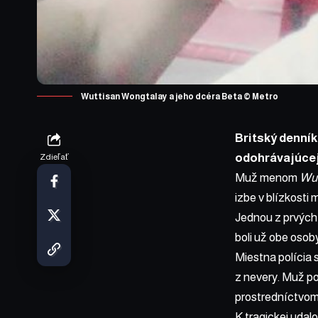
Wuttisan Wongtalay a jeho dcéra Beta © Metro
Britský denní
odohrávajúcej
Zdieľať
Muž menom
Wut
izbe v blízkost
Jednou z prvých o
boli už obe osob
Miestna polícia 
z nevery. Muž po
prostredníctvom
K tragickej udalo