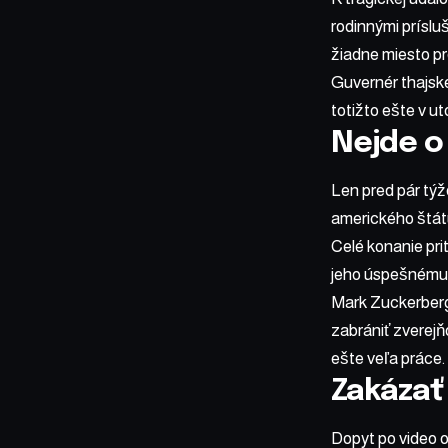
rodinnými príslu
žiadne miesto pr
Guvernér thajsk
totižto ešte v u
Nejde o
Len pred pár tý
amerického štát
Celé konanie pr
jeho úspešnému d
Mark Zuckerberg 
zabrániť zverejň
ešte veľa práce.
Zakázať
Dopyt po video o