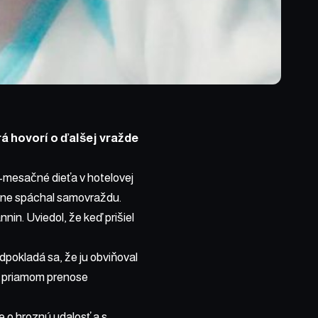
rá hovorí o ďalšej vražde
1-mesačné dieťa v hotelovej
edne spáchal samovraždu.
nnin. Uviedol, že keď prišiel
dpokladá sa, že ju obviňoval
 v priamom prenose
de o hroznú udalosť a s