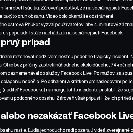
šníkmi obetí súcitia. Zároveň podotkol, že na sociálnej sieti Fa
e takýto druh obsahu. Video bolo okamžite odstránené.
ého ostrova Phuket vyzval používateľov, aby 4-minútový záznam
torok popoludní stále nachádzali na sociálnej sieti Facebook.
 prvý prípad
ždňami rezonoval medzi verejnosťou podobne tragický incident.
u Ohio bez príčiny zastrelil náhodného okoloidúceho, 74-ročné
itom zaznamenával do služby Facebook Live. Po mužovi sa spusti
olapeniu nedošlo. Po odhalení a krátkom prenasledovaní políciou
(riaditeľ Facebooku) na margo tohto incidentu prisľúbil, že sa 
ovaniu podobného obsahu. Zároveň však pripustil, že ich pri rieš
 alebo nezakázať Facebook Liv
bsahu rastie. Ľudia jednoducho radi pozerajú videá zverejnené 