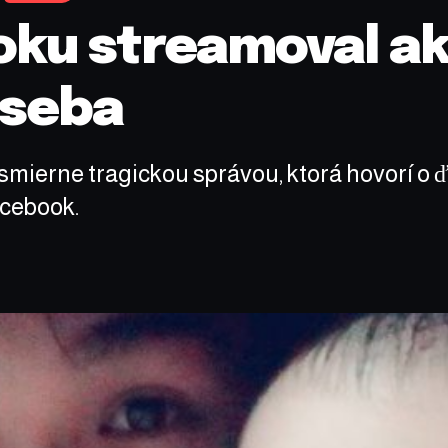
ku streamoval ako
 seba
esmierne tragickou správou, ktorá hovorí o 
acebook.