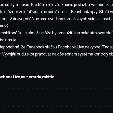
ie sú, tým lepšie. Pre túto cielovú skupinu je služba Facebook L
e môžete zdieľať video na sociálnu sieť Facebook aj vy. Stačí 
ternet. V drvivej väčšine sme svedkami kreatívnych videí a obsahu
mavý.
e mohli počítať s tým, že môže byť zneužitá na nekontrolovateľn
bo násilie.
vdepodobné, že Facebook službu Facebook Live nevypne. Teda p
. Vývojári budú skôr pracovať na dôslednom systéme kontroly o
cebook Live
muz
vražda
zabitie