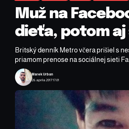
Muž na Faceboo
dieťa, potom aj
Britský denník Metro včera prišiel s n
priamom prenose na sociálnej sieti F
Marek Urban
26. apríla 2017 17:01