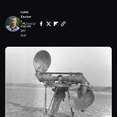
Lukáš
Zachar
4.
Zdieľať
augusta
2017
10:37