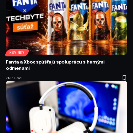
NOVINKY
Fanta a Xbox spúšťajú spoluprácu s hernými
odmenami
2 Min Read