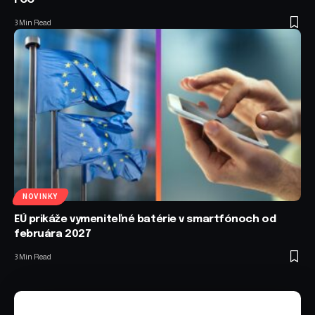
FCC
3 Min Read
NOVINKY
EÚ prikáže vymeniteľné batérie v smartfónoch od
februára 2027
3 Min Read