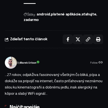
Štítky:
android
platené aplikácie
sťahujte
zadarmo
Zdieľať tento článok
Follow:
Marek Urban
By
...27 rokov, odjakživa fascinovaný všetkým čo bliká, pípa a
dokáže sa pripojiť na internet, často priťahovaný neznámou
silou ku kinematografii a dobrému jedlu, inak alergický na
kôpor a slabý WiFi signál...
Najčítanejšie