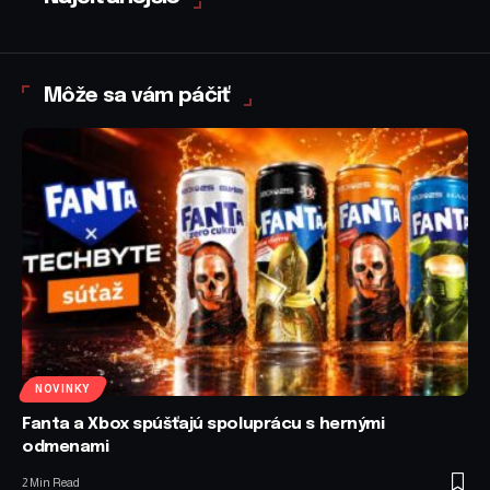
Môže sa vám páčiť
NOVINKY
Fanta a Xbox spúšťajú spoluprácu s hernými
odmenami
2 Min Read