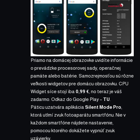
Priamo na domácej obrazovke uvidíte informácie
o prevádzke procesorovej sady, operačnej
pamäte alebo batérie. Samozrejmosťou sú rôzne
veľkosti widgetov pre domácu obrazovku. CPU
Widget síce stojí iba
0,99 €
, no teraz je váš
zadarmo. Odkaz do Google Play –
TU
.
Päticu uzatvára aplikácia
Silent Mode Pro
,
ktorá utlmí zvuk fotoaparátu smartfónu. Nie v
každom smartfóne nájdete nastavenie,
pomocou ktorého dokážete vypnúť zvuk
uzávierky.