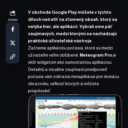
V obchode Google Play môžete v týchto
dňoch natrafiť na zľavnený obsah, ktorý sa
Zdieľať
netýka hier, ale aplikácií. Vybrali sme päť
zaujímavých, medzi ktorými sa nachádzajú
praktické užívateľské nástroje.
Začneme aplikáciou počasia, ktoré sú medzi
užívateľmi veľmi obľúbené.
Meteogram Pro
je
skôr widgetom ako samostatnou aplikáciou.
Detailnú a vizuálne zaujímavú predpoveď
počasia vám zobrazia miniaplikácie pre domácu
obrazovku, veľkosť ktorých si môžete
prispôsobiť.