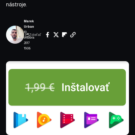
nástroje.
Marek
Urban
10.
Zdieľať
októbra
2017
19:06