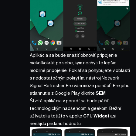
Aplikácia sa bude snažiť obnoviť pripojenie
niekoľkokrát po sebe, kým nechytíte lepšie
mobilné pripojenie. Pokiaľ sa pohybujete v oblasti
s nedostatočným pokrytím, nástroj Network
Signal Refresher Pro vám môže pomôcť. Pre jeho
stiahnutie z Google Play kliknite
SEM
.
Štvrtá aplikácia v poradí sa bude páčiť
technologickým nadšencom a geekom. Bežní
užívatelia totižto v appke
CPU Widget
asi
nenájdu pridanú hodnotu.