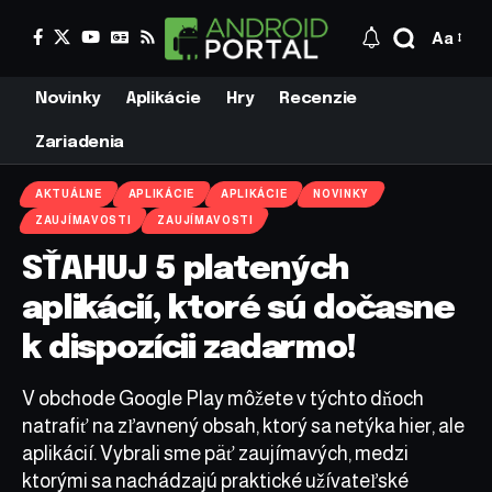
Aa
Novinky
Aplikácie
Hry
Recenzie
Zariadenia
AKTUÁLNE
APLIKÁCIE
APLIKÁCIE
NOVINKY
ZAUJÍMAVOSTI
ZAUJÍMAVOSTI
SŤAHUJ 5 platených
aplikácií, ktoré sú dočasne
k dispozícii zadarmo!
V obchode Google Play môžete v týchto dňoch
natrafiť na zľavnený obsah, ktorý sa netýka hier, ale
aplikácií. Vybrali sme päť zaujímavých, medzi
ktorými sa nachádzajú praktické užívateľské