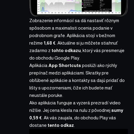
Zobrazenie informácií sa dá nastaviť rôznym
spôsobom a maximalisti ocenia podanie v
podrobnom grafe. Aplikácia stojí v bežnom
režime
1,68 €
. Aktuálne si ju môžete stiahnuť
zadarmo z
tohto odkazu
, ktorý vás presmeruje
do obchodu Google Play.
Aplikácia
App Shortcuts
poslúži ako rýchly
prepínač medzi aplikáciami. Skratky pre
obľúbené aplikácie a kontakty sa dajú pridať do
lišty s upozorneniami, čiže ich budete mať
neustále poruke.
Ako aplikácia funguje a vyzerá prezradí video
nižšie. Jej cena klesla na nulu z pôvodnej
sumy
0,59 €
. Ak vás zaujala, do obchodu Play vás
dostane
tento odkaz
.