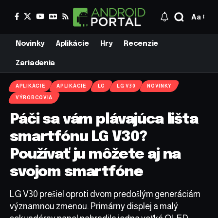
Aa
Novinky
Aplikácie
Hry
Recenzie
Zariadenia
APLIKÁCIE
APLIKÁCIE
LG
LG V30
NOVINKY
VÝROBCOVIA
Páči sa vám plávajúca lišta
smartfónu LG V30?
Používať ju môžete aj na
svojom smartfóne
LG V30 prešiel oproti dvom predošlým generáciám
významnou zmenou. Primárny displej a malý