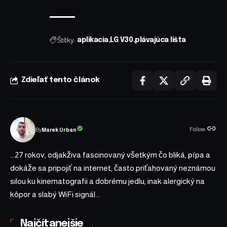
Štítky:
aplikacia
LG V30
plávajúca lišta
Zdieľať tento článok
Follow:
Marek Urban
By
...27 rokov, odjakživa fascinovaný všetkým čo bliká, pípa a
dokáže sa pripojiť na internet, často priťahovaný neznámou
silou ku kinematografii a dobrému jedlu, inak alergický na
kôpor a slabý WiFi signál...
Najčítanejšie