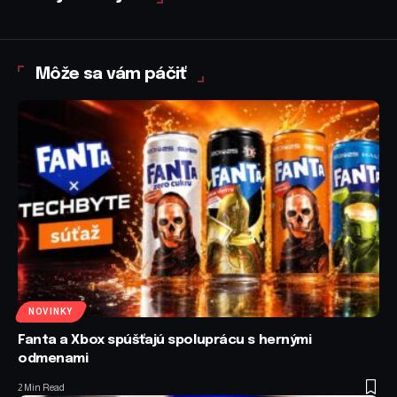
Môže sa vám páčiť
NOVINKY
Fanta a Xbox spúšťajú spoluprácu s hernými
odmenami
2 Min Read