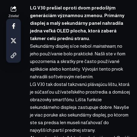
LG V30 prešiel oproti dvom predošlým
generáciám významnou zmenou. Primárny
Zdieľať
displej a malý sekundárny panel nahradila
jedna veľká OLED plocha, ktorá zaberá
takmer celú prednú stranu.
Sekundárny displej síce nebol
mainstream
, no
jeho používanie bolo praktické. Našli ste v ňom
upozornenia a skratky pre často používané
aplikácie alebo kontakty. Vývojári tento prvok
nahradili softvérovým riešením.
LG V30
tak dostal takzvanú plávajúcu lištu, ktorá
je súčasťou užívateľského prostredia a domácej
obrazovky smartfónu. Lišta funkcie
sekundárneho displeja zastupuje dobre. Navyše
je viac poruke ako sekundárny displej, po ktorom
ste sa predsa len museli naťahovať do
najvyšších partií prednej strany.