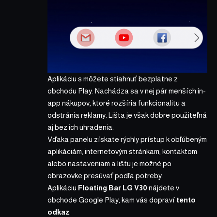
Aplikáciu s môžete stiahnuť bezplatne z
obchodu Play. Nachádza sa v nej pár menších in-
app nákupov, ktoré rozšíria funkcionalitu a
odstránia reklamy. Lišta je však dobre použiteľná
aj bez ich uhradenia.
Vďaka panelu získate rýchly prístup k obľúbeným
aplikáciám, internetovým stránkam, kontaktom
alebo nastaveniam a lištu je možné po
obrazovke presúvať podľa potreby.
Aplikáciu
Floating Bar LG V30
nájdete v
obchode Google Play, kam vás dopraví
tento
odkaz
.