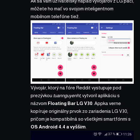
Ak sa vám užívateľský nápad vývojárov z LG páči,
môžete ho mať vo svojom inteligentnom
mobilnom telefóne tiež.
Vývojár, ktorý na
fóre Reddit vystupuje pod
prezývkou
tuannguyenht,
vytvoril aplikáciu s
názvom
Floating Bar LG V30
. Appka verne
kopíruje originálny prvok zo zariadenia LG V30,
pričom je kompatibilná so všetkými smartfónmi s
OS Android 4.4 a vyšším
.