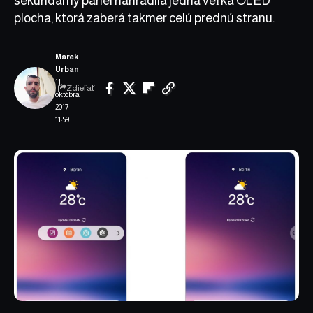
sekundárny panel nahradila jedna veľká OLED
plocha, ktorá zaberá takmer celú prednú stranu.
Marek
Urban
11.
Zdieľať
októbra
2017
11:59