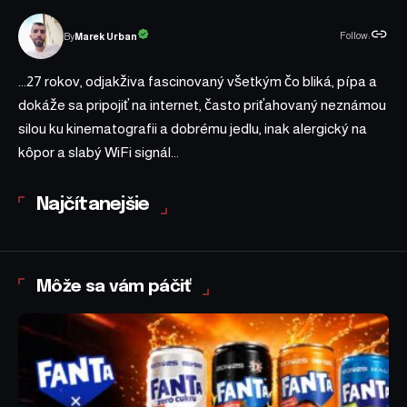
Follow:
Marek Urban
By
...27 rokov, odjakživa fascinovaný všetkým čo bliká, pípa a
dokáže sa pripojiť na internet, často priťahovaný neznámou
silou ku kinematografii a dobrému jedlu, inak alergický na
kôpor a slabý WiFi signál...
Najčítanejšie
Môže sa vám páčiť