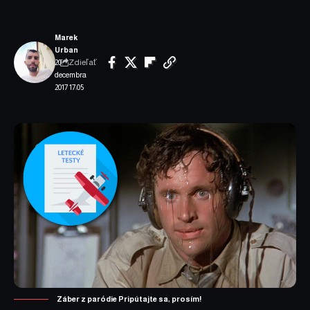
Marek
Urban
Zdieľať
20.
decembra
2017 17:05
Záber z paródie Pripútajte sa, prosím!