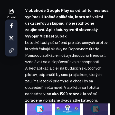
V obchode Google Play sa od tohto mesiaca
vyníma užitočná aplikácia, ktorá má veľmi
Zdieľať
úzku cieľovú skupinu, no je rozhodne
zaujímavá. Aplikáciu vytvoril slovenský
vývojár Michael Šubák
.
Letecké testy sú určené pre súkromných pilotov,
ktorých čakajú skúšky na Dopravnom úrade.
Pomocou aplikácie môžu jednoducho trénovať,
vzdelávať sa a zlepšovať svoje schopnosti.
Aj keď aplikácia cieli na budúcich skutočných
pilotov, odporučili by sme ju aj laikom, ktorých
zaujíma letecký priemysel a chceli by sa
dozvedieť niečo nové. V aplikácii sa totižto
nachádza
viac ako 1500 otázok
, ktoré sú
zoradené v približne dvadsiatke kategórií.