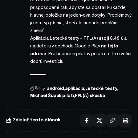
prispôsobené tak, aby ste sa dostali ku každej
hlavnej položke na jeden-dva dotyky. Problémový
je iba typ písma, ktorý ale nebude problém
zmeniť.
Aplikácia Letecké testy – PPL(A)
stojí 8,49 €
a
nájdete ju v obchode Google Play
na tejto
adrese
. Pre budúcich pilotov pôjde určite o veľmi
dobrú investíciu.
Štítky:
android
aplikacia
Letecké testy
Michael Šubák
piloti
PPL(A)
skuska
Zdieľať tento článok