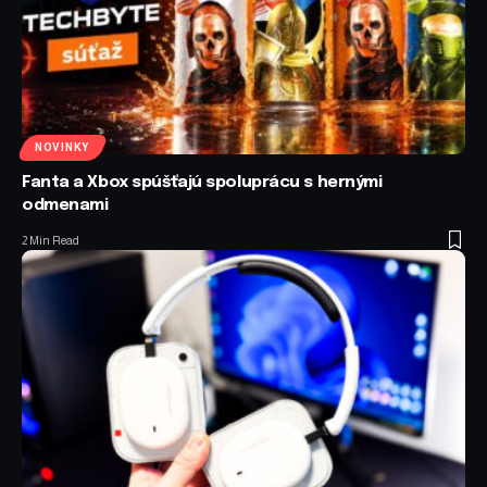
NOVINKY
Fanta a Xbox spúšťajú spoluprácu s hernými
odmenami
2 Min Read