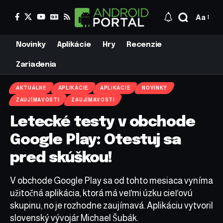
Aa
Novinky
Aplikácie
Hry
Recenzie
Zariadenia
AKTUÁLNE
APLIKÁCIE
APLIKÁCIE
NOVINKY
ZAUJÍMAVOSTI
ZAUJÍMAVOSTI
Letecké testy v obchode
Google Play: Otestuj sa
pred skúškou!
V obchode Google Play sa od tohto mesiaca vyníma
užitočná aplikácia, ktorá má veľmi úzku cieľovú
skupinu, no je rozhodne zaujímavá. Aplikáciu vytvoril
slovenský vývojár Michael Šubák.