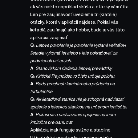
ak vás niekto napríklad skúša a otázky vám číta.
Len pre zaujímavosť uvedieme tri (kratšie)
otázky, ktoré v aplikácii nájdete. Pokiaľ vás
lietadlá zaujímajú ako hobby, bude aj vás táto
aplikácia zaujímať.
Q
:
Letové povolenie je povolenie vydané veliteľovi
lietadla vykonať let alebo v lete pokračovať za
podmienok určených:
A
:
Stanoviskom riadenia letovej prevádzky
.
Q
:
Kritické Reynoldsovo číslo určuje polohu:
A
:
Bodu prechodu laminárneho prúdenia na
turbulentné
.
Q
:
Ak lietadlová stanica nie je schopná nadviazať
spojenie s leteckou stanicou na určenom kmitočte:
A
:
Pokúsi sa o nadviazanie spojenia na inom
kmitočte pre danú trať
.
Aplikácia inak funguje svižne a stabilne.
Užívateľské prostredie je jednoduché a