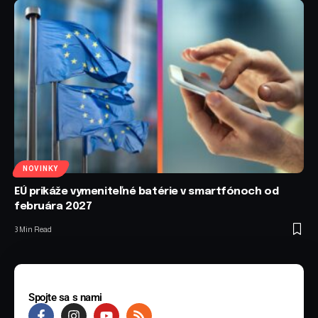
NOVINKY
EÚ prikáže vymeniteľné batérie v smartfónoch od
februára 2027
3 Min Read
Spojte sa s nami