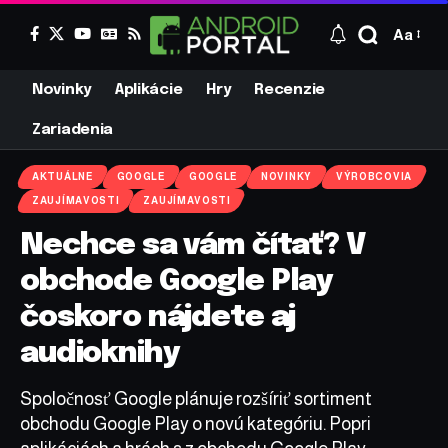
Aa
Novinky
Aplikácie
Hry
Recenzie
Zariadenia
AKTUÁLNE
GOOGLE
GOOGLE
NOVINKY
VÝROBCOVIA
ZAUJÍMAVOSTI
ZAUJÍMAVOSTI
Nechce sa vám čítať? V
obchode Google Play
čoskoro nájdete aj
audioknihy
Spoločnosť Google plánuje rozšíriť sortiment
obchodu Google Play o novú kategóriu. Popri