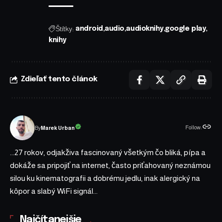
Štítky:
android
audio
audioknihy
google play
knihy
Zdieľať tento článok
Follow:
Marek Urban
By
...27 rokov, odjakživa fascinovaný všetkým čo bliká, pípa a
dokáže sa pripojiť na internet, často priťahovaný neznámou
silou ku kinematografii a dobrému jedlu, inak alergický na
kôpor a slabý WiFi signál...
Najčítanejšie