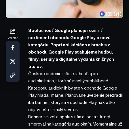
Spoločnosť Google plánuje rozšíriť
sortiment obchodu Google Play o novú
Zdieľať
kategóriu. Popri aplikáciách a hrách s z
obchodu Google Play sťahujeme hudbu,
filmy, seriály a digitálne vydania knižných
titulov.
Čoskoro budeme môcť siahnuť aj po
audioknihách, ktoré sú mnohými obľúbené.
Kategóriu audiokníh by ste v obchode Google
Play hľadali márne. Plánované uvedenie prezradil
iba banner, ktorý sa v obchode Play nakrátko
objavil ešte minulý štvrtok.
Banner zmizol a spolu s ním aj odkaz, ktorý
smeroval na kategóriu audiokníh.
Momentálne už