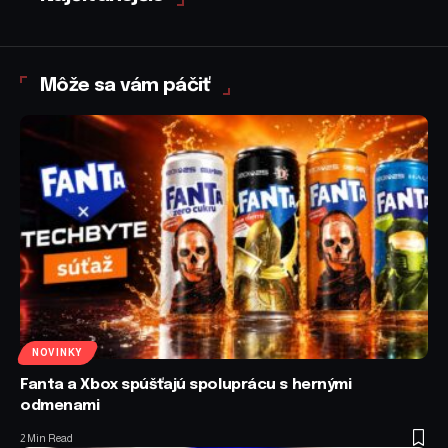
Môže sa vám páčiť
NOVINKY
Fanta a Xbox spúšťajú spoluprácu s hernými
odmenami
2 Min Read