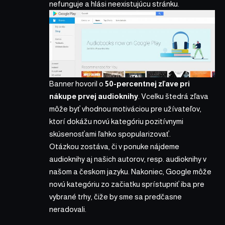
nefunguje a hlási neexistujúcu stránku.
Banner hovoril o
50-percentnej zľave pri
nákupe prvej audioknihy
. Vcelku štedrá zľava
môže byť vhodnou motiváciou pre užívateľov,
ktorí dokážu novú kategóriu pozitívnymi
skúsenosťami ľahko spopularizovať.
Otázkou zostáva, či v ponuke nájdeme
audioknihy aj našich autorov, resp. audioknihy v
našom a českom jazyku. Nakoniec, Google môže
novú kategóriu zo začiatku sprístupniť iba pre
vybrané trhy, čiže by sme sa predčasne
neradovali.