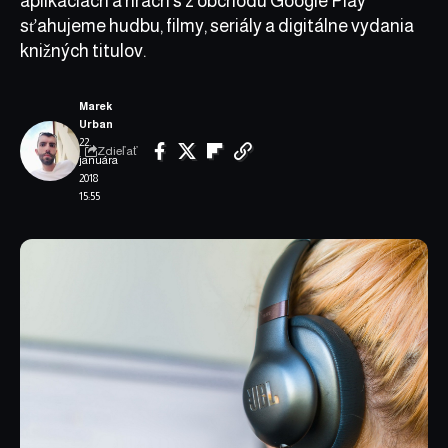
aplikáciách a hrách s z obchodu Google Play
sťahujeme hudbu, filmy, seriály a digitálne vydania
knižných titulov.
Marek
Urban
22.
Zdieľať
januára
2018
15:55