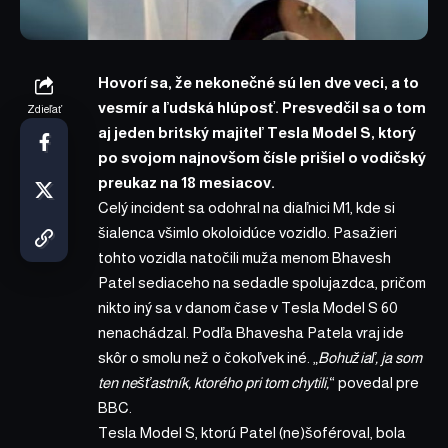
Hovorí sa, že nekonečné sú len dve veci, a to
vesmír a ľudská hlúposť. Presvedčil sa o tom
Zdieľať
aj jeden britský majiteľ Tesla Model S, ktorý
po svojom najnovšom čísle prišiel o vodičský
preukaz na 18 mesiacov.
Celý incident sa odohral na diaľnici M1, kde si
šialenca všimlo okoloidúce vozidlo. Pasažieri
tohto vozidla natočili muža menom Bhavesh
Patel sediaceho na sedadle spolujazdca, pričom
nikto iný sa v danom čase v Tesla Model S 60
nenachádzal. Podľa Bhavesha Patela vraj ide
skôr o smolu než o čokoľvek iné. „
Bohužiaľ, ja som
ten nešťastník, ktorého pri tom chytili,
“
povedal
pre
BBC.
Tesla Model S, ktorú Patel (ne)šoféroval, bola