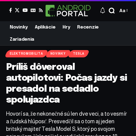
Aa
Novinky
Aplikácie
Hry
Recenzie
Zariadenia
ELEKTROMOBILITA
NOVINKY
TESLA
Príliš dôveroval
autopilotovi: Počas jazdy si
presadol na sedadlo
spolujazdca
Hovorí sa, že nekonečné sú len dve veci, a to vesmír
a ľudská hlúposť. Presvedčil sa o tom aj jeden
britský majiteľ Tesla Model S, ktorý po svojom