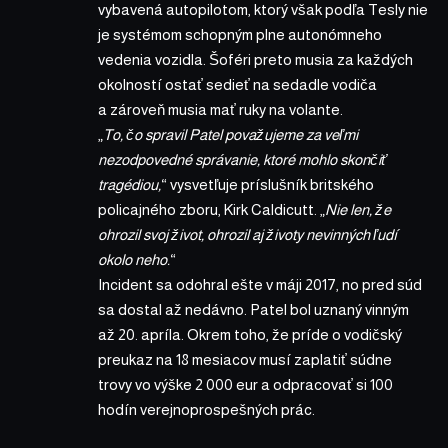
vybavená autopilotom, ktorý však podľa Tesly nie
je systémom schopným plne autonómneho
vedenia vozidla. Šoféri preto musia za každých
okolností ostať sedieť na sedadle vodiča
a zároveň musia mať ruky na volante.
„
To, čo spravil Patel považujeme za veľmi
nezodpovedné správanie, ktoré mohlo skončiť
tragédiou,
“ vysvetľuje príslušník britského
policajného zboru, Kirk Caldicutt. „
Nie len, že
ohrozil svoj život, ohrozil aj životy nevinných ľudí
okolo neho.
“
Incident sa odohral ešte v máji 2017, no pred súd
sa dostal až nedávno. Patel bol uznaný vinným
až 20. apríla. Okrem toho, že príde o vodičský
preukaz na 18 mesiacov musí zaplatiť súdne
trovy vo výške 2 000 eur a odpracovať si 100
hodín verejnoprospešných prác.