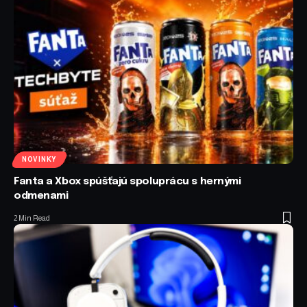
NOVINKY
Fanta a Xbox spúšťajú spoluprácu s hernými
odmenami
2 Min Read