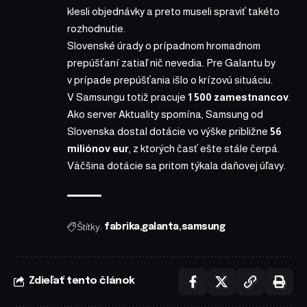
klesli objednávky a preto museli spraviť takéto
rozhodnutie.
Slovenské úrady o prípadnom hromadnom
prepúšťaní zatiaľ nič nevedia. Pre Galantu by
v prípade prepúšťania išlo o krízovú situáciu.
V Samsungu totiž pracuje
1 500 zamestnancov
.
Ako server Aktuality
spomína
, Samsung od
Slovenska dostal dotácie vo výške približne
56
miliónov eur
, z ktorých časť ešte stále čerpá.
Väčšina dotácie sa pritom týkala daňovej úľavy.
Štítky:
fabrika
galanta
samsung
Zdieľať tento článok