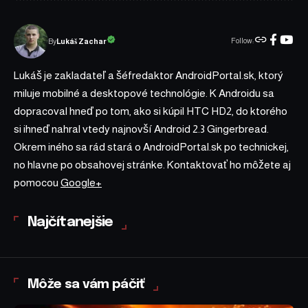
Follow:
Lukáš Zachar
By
Lukáš je zakladateľ a šéfredaktor AndroidPortal.sk, ktorý
miluje mobilné a desktopové technológie. K Androidu sa
dopracoval hneď po tom, ako si kúpil HTC HD2, do ktorého
si ihneď nahral vtedy najnovší Android 2.3 Gingerbread.
Okrem iného sa rád stará o AndroidPortal.sk po technickej,
no hlavne po obsahovej stránke. Kontaktovať ho môžete aj
pomocou
Google+
Najčítanejšie
Môže sa vám páčiť