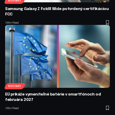
NOVINKY
Samsung Galaxy Z Fold8 Wide potvrdený certifikáciou
FCC
3 Min Read
NOVINKY
EÚ prikáže vymeniteľné batérie v smartfónoch od
februára 2027
3 Min Read