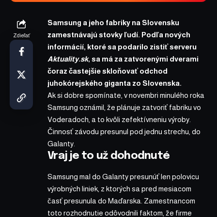
Samsung a jeho fabriky na Slovensku
zamestnávajú stovky ľudí. Podľa nových
Zdieľať
informácií, ktoré sa podarilo zistiť serveru
Aktuality.sk
, sa má za zatvorenými dverami
čoraz častejšie skloňovať odchod
juhokórejského giganta zo Slovenska.
Ak si dobre spomínate, v novembri minulého roka
Samsung oznámil
, že plánuje zatvoriť fabriku vo
Voderadoch, a to kvôli zefektívneniu výroby.
Činnosť závodu presunul pod jednu strechu, do
Galanty.
Vraj je to už dohodnuté
Samsung mal do Galanty presunúť len polovicu
výrobných liniek, z ktorých sa pred mesiacom
časť presunula do Maďarska. Zamestnancom
toto rozhodnutie odôvodnili faktom, že firme