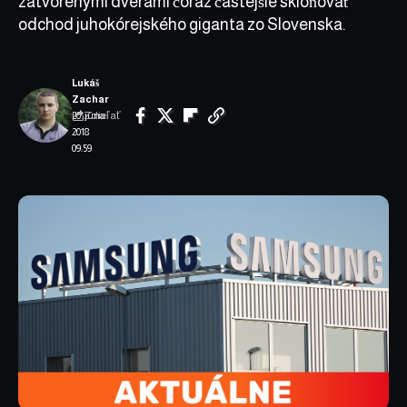
zatvorenými dverami čoraz častejšie skloňovať
odchod juhokórejského giganta zo Slovenska.
Lukáš
Zachar
Zdieľať
20. júna
2018
09:59