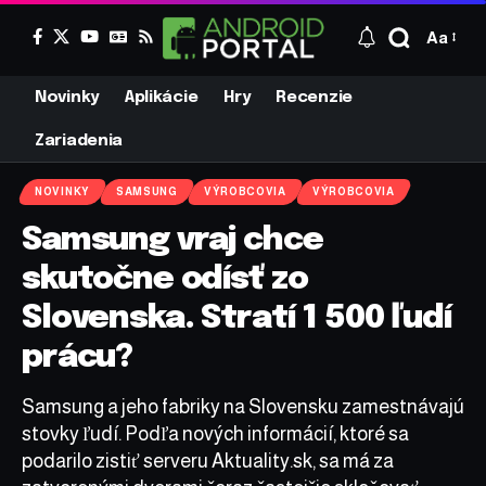
Aa
Novinky
Aplikácie
Hry
Recenzie
Zariadenia
NOVINKY
SAMSUNG
VÝROBCOVIA
VÝROBCOVIA
Samsung vraj chce
skutočne odísť zo
Slovenska. Stratí 1 500 ľudí
prácu?
Samsung a jeho fabriky na Slovensku zamestnávajú
stovky ľudí. Podľa nových informácií, ktoré sa
podarilo zistiť serveru Aktuality.sk, sa má za