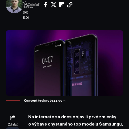
27.
Zdieľať
októbra
2018
13:00
Koncept technobezz.com
Na internete sa dnes objavili prvé zmienky
o výbave chystaného top modelu Samsungu,
Zdieľať