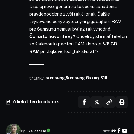
Displej novej generácie tak cenu zariadenia
pravdepodobne zvýši tak či onak. Ďalšie
zvyšovanie ceny zbytočnými gigabajtami RAM
pre Samsung nemusí byť až tak výhodné.
Čo na to hovoríte vy?
Chceli by ste mať telefón
so šialenou kapacitou RAM alebo je
6/8 GB
RAM
pri vlajkovej lodi „tak akurát“?
Štítky:
samsung
Samsung Galaxy S10
Zdieľať tento článok
Follow:
Lukáš Zachar
By