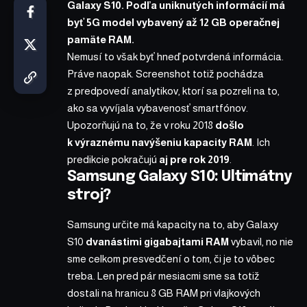
Galaxy S10
. Podľa
uniknutých informácií
má
byť 5G model vybavený až 12 GB operačnej
pamäte RAM.
Nemusí to však byť hneď potvrdená informácia.
Práve naopak. Screenshot totiž pochádza
z
predpovedí analytikov
, ktorí sa pozreli na to,
ako sa vyvíjala vybavenosť smartfónov.
Upozorňujú na to, že v roku 2018
došlo
k výraznému navýšeniu kapacity RAM
. Ich
predikcie pokračujú
aj pre rok 2019
.
Samsung Galaxy S10: Ultimátny
stroj?
Samsung určite má kapacity na to, aby Galaxy
S10
dvanástimi gigabajtami RAM
vybavil, no nie
sme celkom presvedčení o tom, či je to vôbec
treba. Len pred pár mesiacmi sme sa totiž
dostali na hranicu 8 GB RAM pri vlajkových