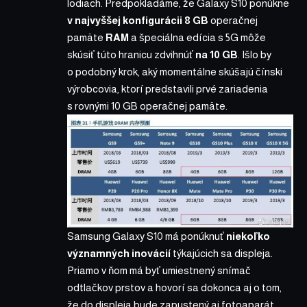
lodiach. Predpokladáme, že Galaxy S10 ponúkne
v najvyššej konfigurácii 8 GB
operačnej
pamäte
RAM
a špeciálna
edícia s 5G
môže
skúsiť túto hranicu zdvihnúť
na 10 GB
. Išlo by
o podobný krok, aký momentálne skúšajú čínski
výrobcovia, ktorí
predstavili prvé zariadenia
s rovnými
10 GB
operačnej pamäte.
Samsung Galaxy S10 má ponúknuť
niekoľko
významných inovácií
týkajúcich sa displeja.
Priamo v ňom má byť
umiestnený snímač
odtlačkov prstov
a hovorí sa dokonca aj o tom,
že do displeja bude zapustený
aj fotoaparát
.