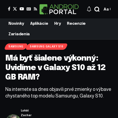
Aa
Novinky
Aplikácie
Hry
Recenzie
Zariadenia
SAMSUNG
SAMSUNG GALAXY S10
Má byť šialene výkonný:
Uvidíme v Galaxy S10 až 12
GB RAM?
Na internete sa dnes objavili prvé zmienky o výbave
chystaného top modelu Samsungu, Galaxy S10.
Lukáš
Zachar