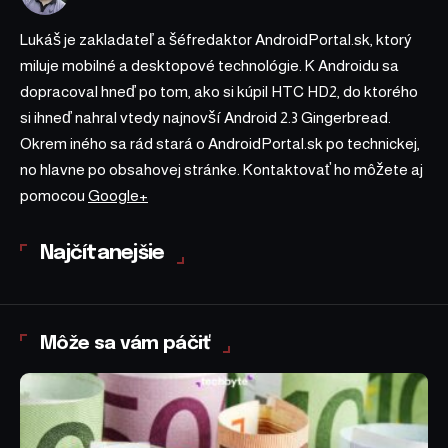
Lukáš je zakladateľ a šéfredaktor AndroidPortal.sk, ktorý
miluje mobilné a desktopové technológie. K Androidu sa
dopracoval hneď po tom, ako si kúpil HTC HD2, do ktorého
si ihneď nahral vtedy najnovší Android 2.3 Gingerbread.
Okrem iného sa rád stará o AndroidPortal.sk po technickej,
no hlavne po obsahovej stránke. Kontaktovať ho môžete aj
pomocou
Google+
Najčítanejšie
Môže sa vám páčiť