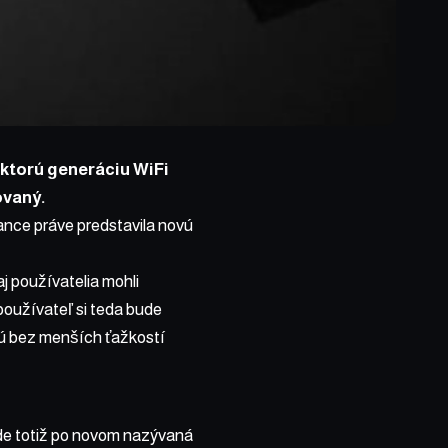
ktorú generáciu WiFi
ovaný.
ance práve predstavila novú
j používatelia mohli
používateľ si teda bude
udú bez menších ťažkostí
e totiž po novom nazývaná