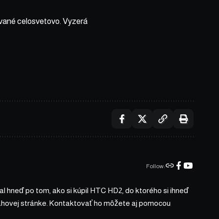
ívané celosvetovo. Vyzerá
Follow:
l hneď po tom, ako si kúpil HTC HD2, do ktorého si ihneď
bsahovej stránke. Kontaktovať ho môžete aj pomocou