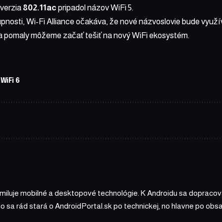
 verzia
802.11ac
pripadol názov WiFi 5.
pnosti, Wi-Fi Alliance očakáva, že nové názvoslovie bude využ
 sa pomaly môžeme začať tešiť na nový WiFi ekosystém.
WiFi 6
 miluje mobilné a desktopové technológie. K Androidu sa dopracova
ho sa rád stará o AndroidPortal.sk po technickej, no hlavne po o