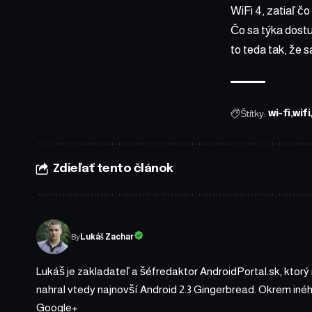
WiFi 4, zatiaľ čo
Čo sa týka dostu
to teda tak, že
Štítky:
wi-fi
wifi
Zdieľať tento článok
By
Lukáš Zachar
Lukáš je zakladateľ a šéfredaktor AndroidPortal.sk, ktorý
nahral vtedy najnovší Android 2.3 Gingerbread. Okrem iné
Google+