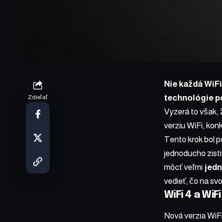
Nie každá
WiFi
technológie p
Zdieľať
Vyzerá to však, 
verziu WiFi, kon
Tento krok bol p
jednoducho zisti
môcť veľmi
jedn
vedieť, čo na svo
WiFi 4 a WiFi
Nová verzia WiF