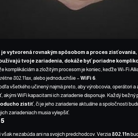
je vytvorená rovnakým spôsobom a proces zisťovania, 
oužívajú tvoje zariadenia, dokáže byť poriadne komplik
že komplikáciám a zložitým procesom je koniec, keďže Wi-Fi Alli
krétne 802.11ax, alebo jednoduchšie –
WiFi 6
.
odľa všetkého učinený najmä preto, aby výrobcovia, operátori a a
ť, akými WiFi kapacitami ich zariadenie disponuje. Každý bežný 
oducho zistiť
, či je jeho zariadenie aktuálne a spoločnosti b
jich zariadeniach musia vylepšiť.
 5
i však nezabúda ani na svojich predchodcov. Verzia
802.11n
bud