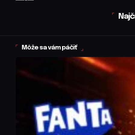
Najč
Môže sa vám páčiť