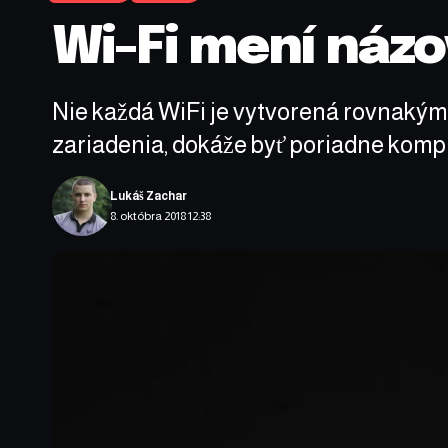
Wi-Fi mení názo
Nie každá WiFi je vytvorená rovnakým
zariadenia, dokáže byť poriadne komp
Lukáš Zachar
8. októbra 2018 12:38