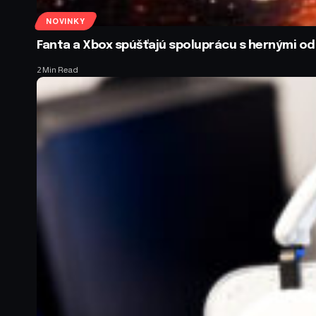
NOVINKY
Fanta a Xbox spúšťajú spoluprácu s hernými 
2 Min Read