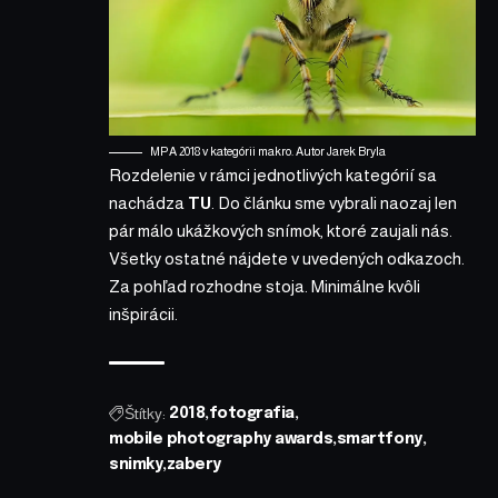
MPA 2018 v kategórii makro. Autor Jarek Bryla
Rozdelenie v rámci jednotlivých kategórií sa
nachádza
TU
. Do článku sme vybrali naozaj len
pár málo ukážkových snímok, ktoré zaujali nás.
Všetky ostatné nájdete v uvedených odkazoch.
Za pohľad rozhodne stoja. Minimálne kvôli
inšpirácii.
Štítky:
2018
fotografia
mobile photography awards
smartfony
snimky
zabery