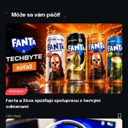
Môže sa vám páčiť
NOVINKY
Fanta a Xbox spúšťajú spoluprácu s hernými
odmenami
2 Min Read