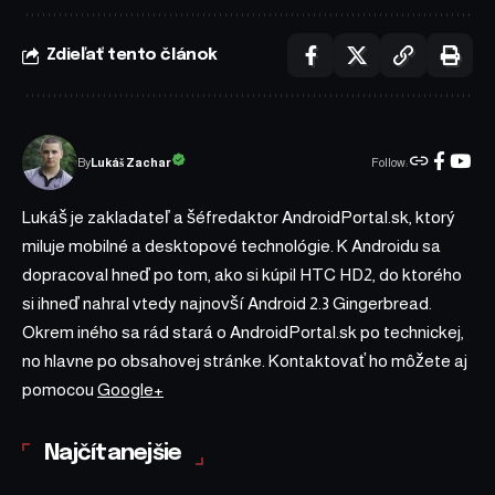
Zdieľať tento článok
Follow:
Lukáš Zachar
By
Lukáš je zakladateľ a šéfredaktor AndroidPortal.sk, ktorý
miluje mobilné a desktopové technológie. K Androidu sa
dopracoval hneď po tom, ako si kúpil HTC HD2, do ktorého
si ihneď nahral vtedy najnovší Android 2.3 Gingerbread.
Okrem iného sa rád stará o AndroidPortal.sk po technickej,
no hlavne po obsahovej stránke. Kontaktovať ho môžete aj
pomocou
Google+
Najčítanejšie