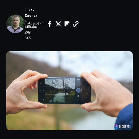
Lukáš
Zachar
19.
Zdieľať
februára
2019
20:22