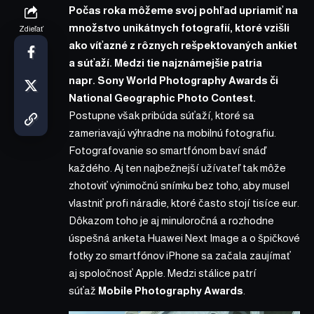
Počas roka môžeme svoj pohľad upriamiť na
množstvo unikátnych fotografií, ktoré vzišli
Zdieľať
ako víťazné z rôznych rešpektovaných ankiet
a súťaží. Medzi tie najznámejšie patria
napr.
Sony World Photography Awards
či
National Geographic Photo Contest
.
Postupne však pribúda súťaží, ktoré sa
zameriavajú výhradne na mobilnú fotografiu.
Fotografovanie so smartfónom baví snáď
každého. Aj ten najbežnejší užívateľ tak môže
zhotoviť výnimočnú snímku bez toho, aby musel
vlastniť profi náradie, ktoré často stojí tisíce eur.
Dôkazom toho je aj minuloročná a rozhodne
úspešná anketa
Huawei Next Image
a o špičkové
fotky zo smartfónov iPhone
sa začala zaujímať
aj spoločnosť Apple. Medzi stálice patrí
súťaž
Mobile Photography Awards
.