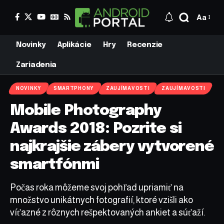
Aa
Novinky
Aplikácie
Hry
Recenzie
Zariadenia
NOVINKY
SMARTPHONY
ZAUJÍMAVOSTI
ZAUJÍMAVOSTI
Mobile Photography
Awards 2018: Pozrite si
najkrajšie zábery vytvorené
smartfónmi
Počas roka môžeme svoj pohľad upriamiť na
množstvo unikátnych fotografií, ktoré vzišli ako
víťazné z rôznych rešpektovaných ankiet a súťaží.