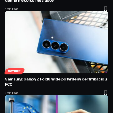
denne niekoľko mesiacov
4 Min Read
NOVINKY
Samsung Galaxy Z Fold8 Wide potvrdený certifikáciou
FCC
3 Min Read