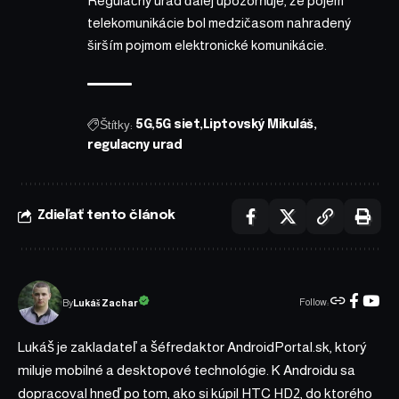
Regulačný úrad ďalej upozorňuje, že pojem
telekomunikácie bol medzičasom nahradený
širším pojmom elektronické komunikácie.
Štítky:
5G
5G siet
Liptovský Mikuláš
regulacny urad
Zdieľať tento článok
Follow:
Lukáš Zachar
By
Lukáš je zakladateľ a šéfredaktor AndroidPortal.sk, ktorý
miluje mobilné a desktopové technológie. K Androidu sa
dopracoval hneď po tom, ako si kúpil HTC HD2, do ktorého