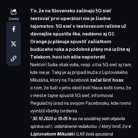
To, že na Slovensku začínajú 5G sieť
testovať prví operátori nie je žiadne
Zdieľať
tajomstvo. 5G sieť v testovacom režime už
dávnejšie
spustila
4ka, nedávno
aj O2
.
Orange ju
plánuje
spustiť začiatkom
budúceho roka a podobné plány má určite aj
Telekom, hoci ich ešte nepotvrdil.
Niektorí ľudia však vidia, resp. cítia 5G sieť aj tam,
kde nie je. Taký je aj prípad muža z Liptovského
Mikuláša, ktorý na Facebook
začal šíriť hoax
o tom, že ľudí v jeho okolí bolí hlava kvôli tomu, že
v meste tajne spustili 5G sieť,
informoval
Regulačný úrad
na svojom Facebooku, kde rovno
vyvrátil všetky tvrdenia.
“
30.10.2020 o 18:05 h
sa na sociálnej sieti objavila
správa od (- odstránené redakciou -) ktorý tvrdí, že
v
Liptovskom Mikuláši
(LM) bola spustená