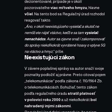
dezorientované, prípade je v okolí
pozorovateľne
viac mŕtveho hmyzu
, hlavne
včiel
. Na tento bod sa Regulačný úrad rozhodol
reagovať takto.
„
Áno, v okolí neexistujúceho vysielača skutočne
nemôžete nájsť vtáctvo, keďže sa tam
vysielač
nenachádza
. Autor sa zjavne snaží zakomponovať
do správy niekoľkokrát vyvrátené hoaxy o vplyve 5G
na vtáctvo a hmyz,
“ píše.
Neexistujúci zákon
V závere poplašnej správy sa autor snaží svoje
poznatky podložiť aj právne. Preto citoval pojem
„telekomunikácie“ podľa zákona č. 110/1964 Zb.
o telekomunikáciách. Bohužiaľ, tento zákon
podľa regulačného úradu
stratil platnosť
v polovici roku 2000
a už niekoľkokrát
bol
nahradený inými zákonmi
.