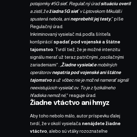
potajomky
#5G
sieť. Regulačný úrad
situáciu overil
a zistil, že
žiadna 5G sieť
v Liptovskom Mikuláši
spustená nebola, ani
neprebehli jej testy
,
” píše
Regulačný úrad.
Inkriminovaný vysielač má podľa šíriteľa
konšpirácií
spadať pod vojenské a štátne
tajomstvo
. Tvrdí tiež, že je možné intenzitu
signálu merať už teraz patričnými „oscilačnými
zariadeniami“. „
Žiadne vysielače
mobilných
operátorov
nepatria pod vojenské ani štátne
tajomstvo
a už vôbec nie je možné namerať signál
neexistujúcich vysielačov. To je z fyzikálneho
hľadiska nemožné,
“ reaguje úrad.
Žiadne vtáctvo ani hmyz
Aby toho nebolo málo, autor príspevku ďalej
tvrdí, že v okolí vysielača
nenájdete žiadne
vtáctvo
, alebo sú vtáky rozoznateľne