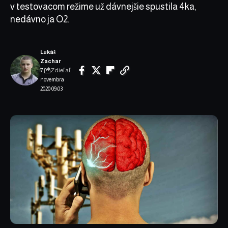
v testovacom režime už dávnejšie spustila 4ka,
nedávno ja O2.
Lukáš
Zachar
Zdieľať
7.
novembra
2020 09:03