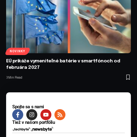
NOVINKY
EÚ prikáže vymeniteľné batérie v smartfónoch od
februára 2027
3 Min Read
Spojte sa s nami
Tiež v našom portfóliu
© 2025 BYTE Media s.r.o. Všetky práva vyhradené.