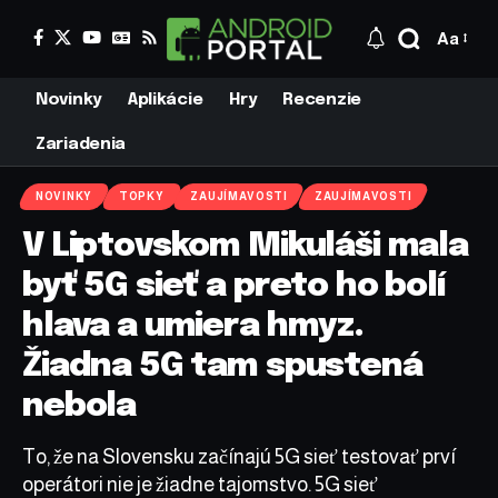
Aa
Novinky
Aplikácie
Hry
Recenzie
Zariadenia
NOVINKY
TOPKY
ZAUJÍMAVOSTI
ZAUJÍMAVOSTI
V Liptovskom Mikuláši mala
byť 5G sieť a preto ho bolí
hlava a umiera hmyz.
Žiadna 5G tam spustená
nebola
To, že na Slovensku začínajú 5G sieť testovať prví
operátori nie je žiadne tajomstvo. 5G sieť