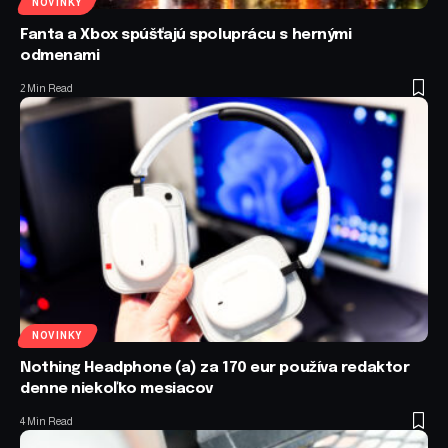
NOVINKY
Fanta a Xbox spúšťajú spoluprácu s hernými
odmenami
2 Min Read
NOVINKY
Nothing Headphone (a) za 170 eur používa redaktor
denne niekoľko mesiacov
4 Min Read