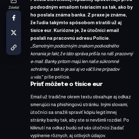
podvodným emailom tváriacim sa tak, ako by
Zdieľať
ho poslala známa banka. Z praxe je známe,
že ľudia takýmto spôsobom stratili už aj
tisíce eur. Kuriózne je, že útočníci email
poslali
na pracovnú adresu Polície.
„
Samotným podozrivým znakom podvodného
konania je fakt, že táto správa prišla na náš pracovný
e-mail. Banky pritom majú len naše súkromné
schránky, a tak to je asi aj vo väčšine prípadov
u vás,
“ píše polícia.
Prísť môžete o tisíce eur
Email už tradične okrem textu obsahuje aj odkaz
smerujúci na phishingovú stránku. Inými slovami,
útočníci sa snažili spraviť kópiu legitímnej
stránky banky tak, aby ste si nevšimli rozdiel. Po
kliknutí na odkaz budú od vás útočníci žiadať
vyplnenie rôznych, aj citlivých údajov.