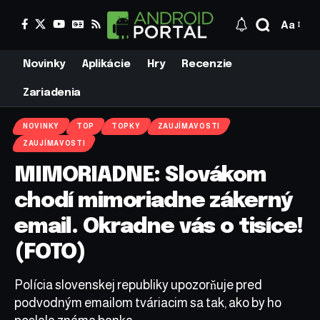
Aa
Novinky
Aplikácie
Hry
Recenzie
Zariadenia
NOVINKY
TOP
TOPKY
ZAUJÍMAVOSTI
ZAUJÍMAVOSTI
MIMORIADNE: Slovákom
chodí mimoriadne zákerný
email. Okradne vás o tisíce!
(FOTO)
Polícia slovenskej republiky upozorňuje pred
podvodným emailom tváriacim sa tak, ako by ho