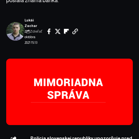
poslala známa banka.
Lukáš
Zachar
Zdieľať
27.
októbra
2021 15:13
Polícia slovenskej republiky upozorňuje pred