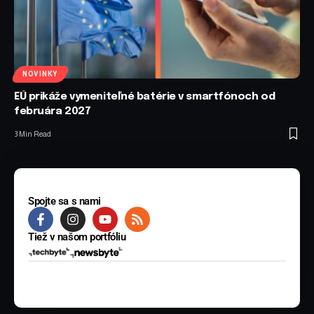
NOVINKY
EÚ prikáže vymeniteľné batérie v smartfónoch od
februára 2027
3 Min Read
Spojte sa s nami
Tiež v našom portfóliu
© 2025 BYTE Media s.r.o. Všetky práva vyhradené.