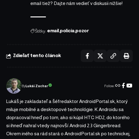
email tiež? Dajte nám vedieť v diskusii nižšie!
Štítky:
email
policia
pozor
Zdieľať tento článok
Follow:
Lukáš Zachar
By
Lukáš je zakladateľ a šéfredaktor AndroidPortal.sk, ktorý
miluje mobilné a desktopové technológie. K Androidu sa
dopracoval hneď po tom, ako si kúpil HTC HD2, do ktorého
si ihneď nahral vtedy najnovší Android 2.3 Gingerbread.
Okrem iného sa rád stará o AndroidPortal.sk po technickej,