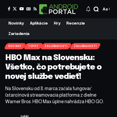
Aa
Novinky
Aplikácie
Hry
Recenzie
Zariadenia
NOVINKY
TOPKY
ZAUJÍMAVOSTI
ZAUJÍMAVOSTI
HBO Max na Slovensku:
Všetko, čo potrebujete o
novej službe vedieť!
Na Slovensku od 8. marca začala fungovať
(staro)nová streamovacia platforma z dielne
Warner Bros. HBO Max úplne nahrádza HBO GO.
Lukáš