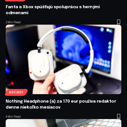
Fanta a Xbox spúšťajú spoluprácu s hernými
odmenami
2 Min Read
NOVINKY
Nothing Headphone (a) za 170 eur používa redaktor
denne niekoľko mesiacov
4 Min Read