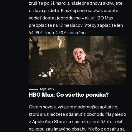
zrušíte po 31. marci a následne znovu aktivujete,
o zľavu prídete. K nižšej cene sa však budete
vedieť dostať jednoducho – ak si HBO Max
predplatíte na 12 mesiacov. Vtedy zaplatíte len
54,99 €, teda 4,58 € mesačne.
Arya Stark
HBO Max: Čo všetko ponúka?
Okrem novej a výrazne modernejšej aplikácie,
ktorú si už môžete stiahnuť z obchodu Play alebo
z Apple App Store sa samozrejme môžete tešiť
na kopu zaujímavého obsahu. Niečo z obsahu sa