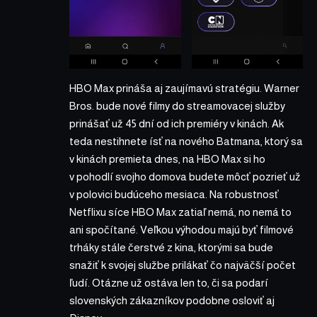
HBO Max prináša aj zaujímavú stratégiu. Warner
Bros. bude nové filmy do streamovacej služby
prinášať už 45 dní od ich premiéry v kinách. Ak
teda nestihnete ísť na nového Batmana, ktorý sa
v kinách premieta dnes, na HBO Max si ho
v pohodlí svojho domova budete môcť pozrieť už
v polovici budúceho mesiaca. Na robustnosť
Netflixu
síce HBO Max zatiaľ nemá, no nemá to
ani spočítané. Veľkou výhodou majú byť filmové
trháky stále čerstvé z kina, ktorými sa bude
snažiť k svojej službe prilákať čo najväčší počet
ľudí. Otázne už ostáva len to, či sa podarí
slovenských zákazníkov podobne osloviť aj