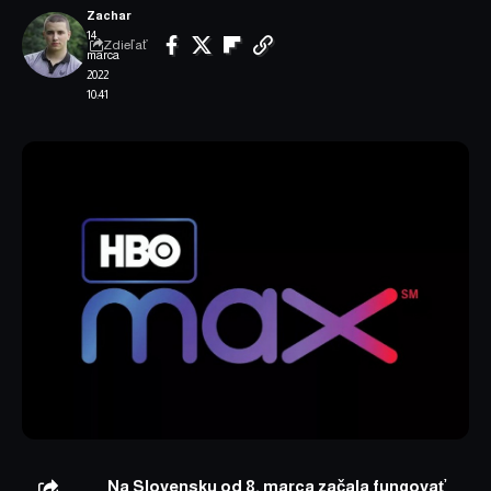
Zachar
14.
Zdieľať
marca
2022
10:41
Na Slovensku od 8. marca začala fungovať