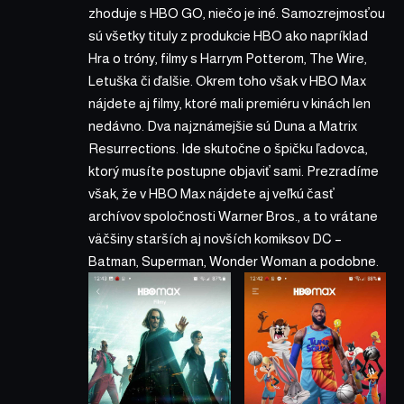
zhoduje s
HBO GO
, niečo je iné. Samozrejmosťou
sú všetky tituly z produkcie HBO ako napríklad
Hra o tróny, filmy s Harrym Potterom, The Wire,
Letuška či ďalšie. Okrem toho však v HBO Max
nájdete aj filmy, ktoré mali premiéru v kinách len
nedávno. Dva najznámejšie sú Duna a Matrix
Resurrections. Ide skutočne o špičku ľadovca,
ktorý musíte postupne objaviť sami. Prezradíme
však, že v HBO Max nájdete aj veľkú časť
archívov spoločnosti Warner Bros., a to vrátane
väčšiny starších aj novších komiksov DC –
Batman, Superman, Wonder Woman a podobne.