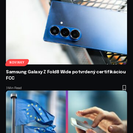
NOVINKY
Samsung Galaxy Z Fold8 Wide potvrdený certifikáciou
FCC
3 Min Read