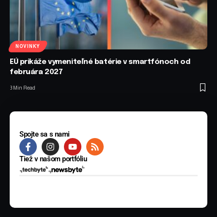
NOVINKY
EÚ prikáže vymeniteľné batérie v smartfónoch od
februára 2027
3 Min Read
Spojte sa s nami
Tiež v našom portfóliu
© 2025 BYTE Media s.r.o. Všetky práva vyhradené.