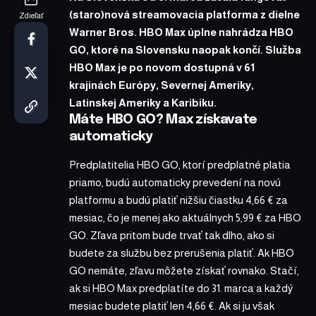
(staro)nová streamovacia platforma z dielne
Zdieľať
Warner Bros. HBO Max úplne nahrádza HBO
GO, ktoré na Slovensku naopak končí. Služba
HBO Max je po novom dostupná v 61
krajinách Európy, Severnej Ameriky,
Latinskej Ameriky a Karibiku.
Máte HBO GO? Max získavate
automaticky
Predplatitelia HBO GO, ktorí predplatné platia
priamo, budú automaticky prevedení na novú
platformu a budú platiť nižšiu čiastku 4,66 € za
mesiac, čo je menej ako aktuálnych 5,99 € za HBO
GO. Zľava pritom bude trvať tak dlho, ako si
budete za službu bez prerušenia platiť. Ak HBO
GO nemáte, zľavu môžete získať rovnako. Stačí,
ak si HBO Max predplatíte do 31. marca a každý
mesiac budete platiť len 4,66 €. Ak si ju však