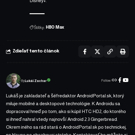
Disney+.
Štítky:
HBO Max
Zdieľať tento článok
Follow:
Lukáš Zachar
By
Lukáš je zakladateľ a šéfredaktor AndroidPortal.sk, ktorý
miluje mobilné a desktopové technológie. K Androidu sa
dopracoval hneď po tom, ako si kúpil HTC HD2, do ktorého
si ihneď nahral vtedy najnovší Android 2.3 Gingerbread.
Okrem iného sa rád stará o AndroidPortal.sk po technickej,
no hlavne po obsahovej stránke. Kontaktovať ho môžete aj