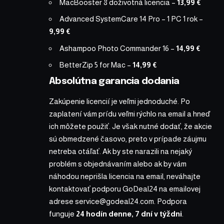
MacBooster 8 doživotná licencia
–
13,99 €
Advanced SystemCare 14 Pro – 1 PC 1 rok
–
9,99 €
Ashampoo Photo Commander 16
–
14,99 €
BetterZip 5 for Mac
–
14,99 €
Absolútna garancia dodania
Zakúpenie licencií je veľmi jednoduché. Po
zaplatení vám prídu veľmi rýchlo na email a hneď
ich môžete použiť. Je však nutné dodať, že akcie
sú obmedzené časovo, preto v prípade záujmu
netreba otáľať. Ak by ste narazili na nejaký
problém s objednávaním alebo ak by vám
náhodou neprišla licencia na email, neváhajte
kontaktovať podporu GoDeal24 na emailovej
adrese
service@godeal24.com
. Podpora
funguje
24 hodín denne, 7 dní v týždni
.