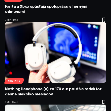
Fanta a Xbox spúšťajú spoluprácu s hernými
odmenami
2 Min Read
NOVINKY
Nothing Headphone (a) za 170 eur používa redaktor
denne niekoľko mesiacov
4 Min Read