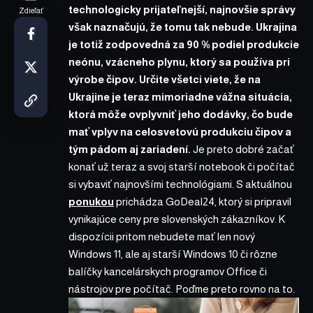
technologicky prijateľnejší, najnovšie správy
Zdieľať
však naznačujú, že tomu tak nebude. Ukrajina
je totiž zodpovedná za 90 % podiel produkcie
neónu, vzácneho plynu, ktorý sa používa pri
výrobe čipov. Určite všetci viete, že na
Ukrajine je teraz mimoriadne vážna situácia,
ktorá môže ovplyvniť jeho dodávky, čo bude
mať vplyv na celosvetovú produkciu čipov a
tým pádom aj zariadení.
Je preto dobré začať
konať už teraz a svoj starší notebook či počítač
si vybaviť najnovšími technológiami. S aktuálnou
ponukou
prichádza
GoDeal24
, ktorý si pripravil
vynikajúce ceny pre slovenských zákazníkov. K
dispozícii pritom nebudete mať len nový
Windows 11, ale aj starší Windows 10 či rôzne
balíčky kancelárskych programov Office či
nástrojov pre počítač. Poďme preto rovno na to.