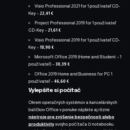
Visio Professional 2021 for 1 používateľ CD-
Key
–
22,41 €
Project Professional 2019 for 1 používateľ
CD-Key
–
21,61 €
Visio Professional 2019 for 1 používateľ CD-
Key
–
18,90 €
Microsoft Office 2019 (Home and Student – 1
používateľ)
–
30,39 €
Office 2019 Home and Business for PC 1
používateľ
–
46,60 €
Vylepšite si počítač
Okrem operačných systémov a kancelárskych
balíčkov Office v ponuke nájdete aj rôzne
nástroje pre zvýšenie bezpečnosti alebo
produktivity
svojho počítača či notebooku.