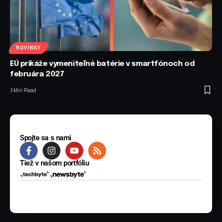
NOVINKY
EÚ prikáže vymeniteľné batérie v smartfónoch od
februára 2027
3 Min Read
Spojte sa s nami
Tiež v našom portfóliu
© 2025 BYTE Media s.r.o. Všetky práva vyhradené.