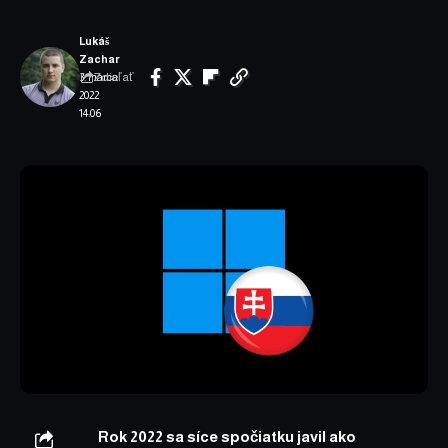
Lukáš
Zachar
Zdieľať
3. marca
2022
14:06
Rok 2022 sa síce spočiatku javil ako