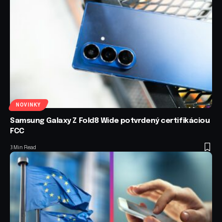
NOVINKY
Samsung Galaxy Z Fold8 Wide potvrdený certifikáciou
FCC
3 Min Read