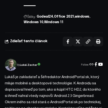
Štítky:
Godeal24
Office 2021
windows
Windows 10
Windows 11
Zdieľať tento článok
Follow:
Lukáš Zachar
By
Lukáš je zakladateľ a šéfredaktor AndroidPortal.sk, ktorý
miluje mobilné a desktopové technológie. K Androidu sa
dopracoval hneď po tom, ako si kúpil HTC HD2, do ktorého
si ihneď nahral vtedy najnovší Android 2.3 Gingerbread.
Okrem iného sa rád stará o AndroidPortal.sk po technickej,