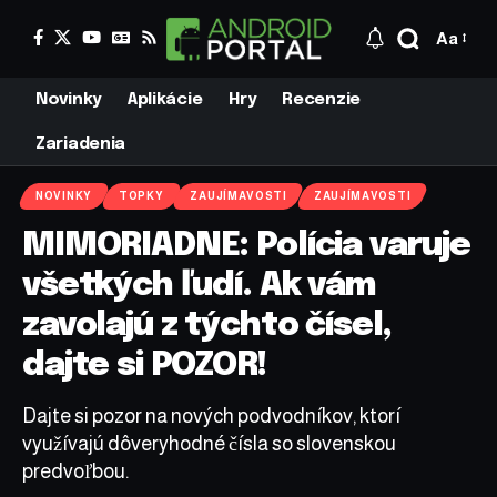
Aa
Novinky
Aplikácie
Hry
Recenzie
Zariadenia
NOVINKY
TOPKY
ZAUJÍMAVOSTI
ZAUJÍMAVOSTI
MIMORIADNE: Polícia varuje
všetkých ľudí. Ak vám
zavolajú z týchto čísel,
dajte si POZOR!
Dajte si pozor na nových podvodníkov, ktorí
využívajú dôveryhodné čísla so slovenskou
predvoľbou.