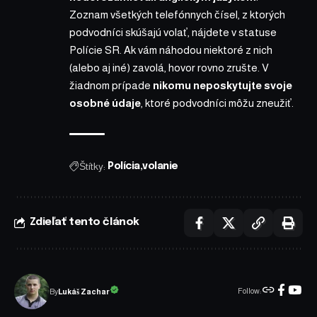
Zoznam všetkých telefónnych čísel, z ktorých
podvodníci skúšajú volať, nájdete
v statuse
Polície SR
. Ak vám náhodou niektoré z nich
(alebo aj iné) zavolá, hovor rovno zrušte. V
žiadnom prípade
nikomu neposkytujte svoje
osobné údaje
, ktoré podvodníci môžu zneužiť.
Štítky:
Polícia
volanie
Zdieľať tento článok
Follow:
Lukáš Zachar
By