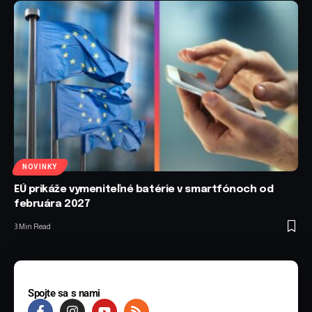
NOVINKY
EÚ prikáže vymeniteľné batérie v smartfónoch od
februára 2027
3 Min Read
Spojte sa s nami