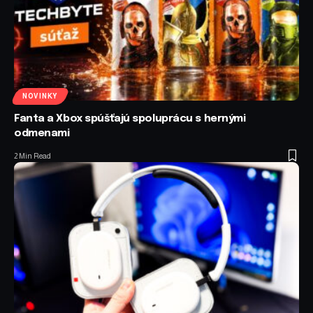
NOVINKY
Fanta a Xbox spúšťajú spoluprácu s hernými
odmenami
2 Min Read