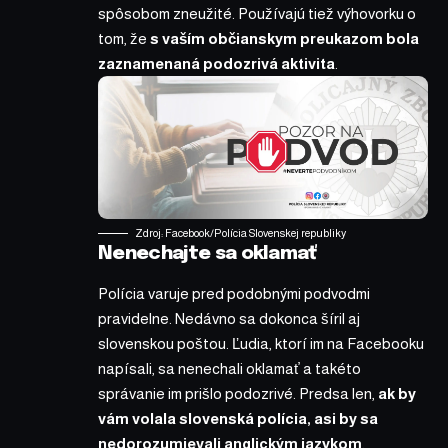
spôsobom zneužité. Používajú tiež výhovorku o
tom, že
s vaším občianskym preukazom bola
zaznamenaná podozrivá aktivita
.
Zdroj: Facebook/Polícia Slovenskej republiky
Nenechajte sa oklamať
Polícia varuje pred podobnými podvodmi
pravidelne. Nedávno sa dokonca
šíril aj
slovenskou poštou
. Ľudia, ktorí im na Facebooku
napísali, sa nenechali oklamať a takéto
správanie im prišlo podozrivé. Predsa len,
ak by
vám volala slovenská polícia, asi by sa
nedorozumievali anglickým jazykom
.