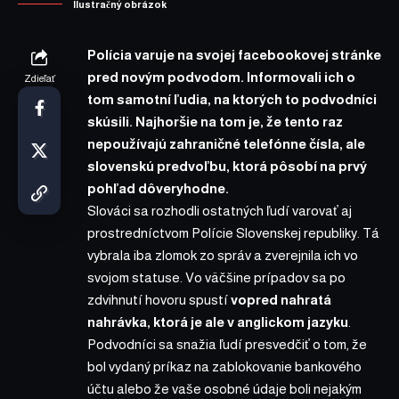
Ilustračný obrázok
Polícia varuje na svojej
facebookovej stránke
pred novým podvodom. Informovali ich o
Zdieľať
tom samotní ľudia, na ktorých to podvodníci
skúsili. Najhoršie na tom je, že tento raz
nepoužívajú zahraničné telefónne čísla, ale
slovenskú predvoľbu, ktorá pôsobí na prvý
pohľad dôveryhodne.
Slováci sa rozhodli ostatných ľudí varovať aj
prostredníctvom Polície Slovenskej republiky. Tá
vybrala iba zlomok zo správ a zverejnila ich vo
svojom statuse. Vo väčšine prípadov sa po
zdvihnutí hovoru spustí
vopred nahratá
nahrávka, ktorá je ale v anglickom jazyku
.
Podvodníci sa snažia ľudí presvedčiť o tom, že
bol vydaný príkaz na zablokovanie bankového
účtu alebo že vaše osobné údaje boli nejakým