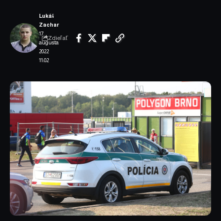
Lukáš
Zachar
17.
Zdieľať
augusta
2022
11:02