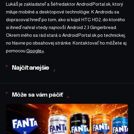
Lukáš je zakladateľ a šéfredaktor AndroidPortal.sk, ktorý
miluje mobilné a desktopové technológie. K Androidu sa
dopracoval hneď po tom, ako si kúpil HTC HD2, do ktorého
si ihneď nahral vtedy najnovší Android 2.3 Gingerbread.
Okrem iného sa rád stará o AndroidPortal.sk po technickej,
no hlavne po obsahovej stránke. Kontaktovať ho môžete aj
pomocou
Google+
Najčítanejšie
Môže sa vám páčiť