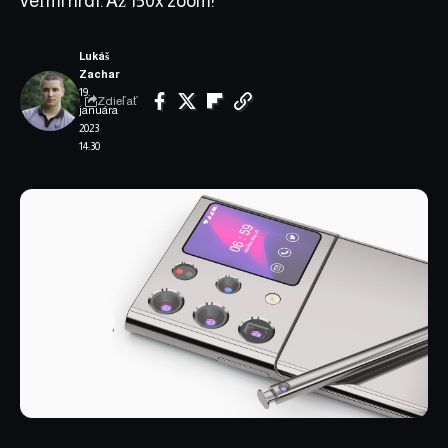
veľmi hrdí. Až 150x zoom!
Lukáš
Zachar
19.
Zdieľať
januára
2023
14:30