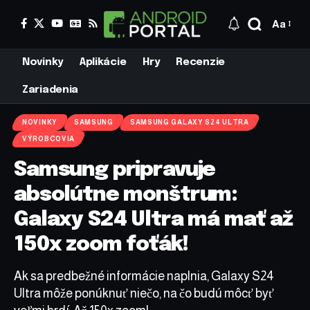
Aa
Novinky
Aplikácie
Hry
Recenzie
Zariadenia
NOVINKY
SAMSUNG
SAMSUNG GALAXY S24 ULTRA
VÝROBCOVIA
Samsung pripravuje
absolútne monštrum:
Galaxy S24 Ultra má mať až
150x zoom foťák!
Ak sa predbežné informácie naplnia, Galaxy S24
Ultra môže ponúknuť niečo, na čo budú môcť byť