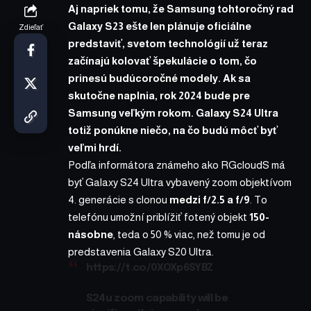
Aj napriek tomu, že Samsung tohtoročný rad
Galaxy S23 ešte len plánuje oficiálne
Zdieľať
predstaviť, svetom technológií už teraz
začínajú kolovať špekulácie o tom, čo
prinesú budúcoročné modely. Ak sa
skutočne naplnia, rok 2024 bude pre
Samsung veľkým rokom. Galaxy S24 Ultra
totiž ponúkne niečo, na čo budú môcť byť
veľmi hrdí.
Podľa informátora známeho ako
RGcloudS
má
byť Galaxy S24 Ultra vybavený zoom objektívom
4. generácie s clonou
medzi f/2.5 a f/9
. To
telefónu umožní priblížiť fotený objekt
150-
násobne
, teda o 50 % viac, než tomu je od
predstavenia
Galaxy S20 Ultra
.
https://t.co/0XOXp6SYBZ
S24u zoom capability will be