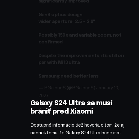
significantly improved
Gen4 optics design
wider aperture "2.5 ~ 2.9"
Possibly 150x and variable zoom, not
confirmed
Despite the improvements, it's still on
par with Mi13 ultra
Samsung need better lens
— RGcloudS (@RGcloudS)
January 10,
2023
Galaxy S24 Ultra sa musí
brániť pred Xiaomi
Dostupné informácie tiež hovoria o tom, že aj
napriek tomu, že Galaxy S24 Ultra bude mať