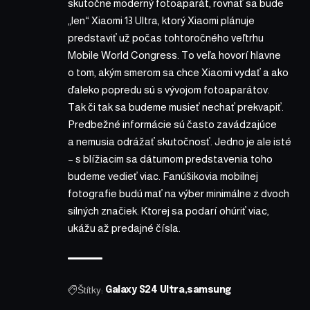
skutočne moderný fotoaparát, rovnať sa bude
„len“ Xiaomi 13 Ultra, ktorý Xiaomi plánuje
predstaviť už počas tohtoročného veľtrhu
Mobile World Congress. To veľa hovorí hlavne
o tom, akým smerom sa chce Xiaomi vydať a ako
ďaleko popredu sú s vývojom fotoaparátov.
Tak či tak sa budeme musieť nechať prekvapiť.
Predbežné informácie sú často zavádzajúce
a nemusia odrážať skutočnosť. Jedno je ale isté
– s blížiacim sa dátumom predstavenia toho
budeme vedieť viac. Fanúšikovia mobilnej
fotografie budú mať na výber minimálne z dvoch
silných značiek. Ktorej sa podarí ohúriť viac,
ukážu až predajné čísla.
Štítky:
Galaxy S24 Ultra
samsung