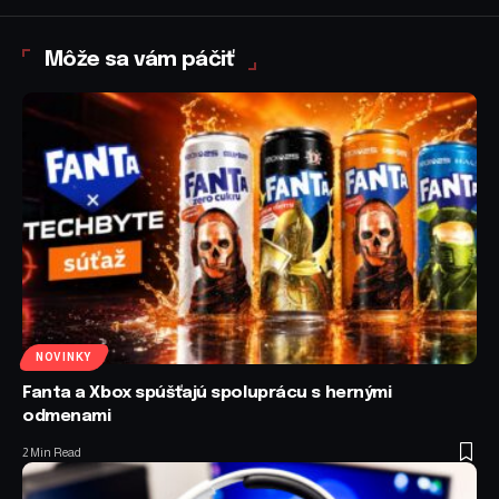
Môže sa vám páčiť
NOVINKY
Fanta a Xbox spúšťajú spoluprácu s hernými
odmenami
2 Min Read