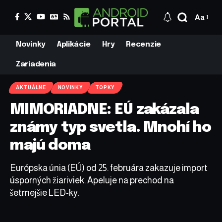
Aa
Novinky
Aplikácie
Hry
Recenzie
Zariadenia
AKTUÁLNE
NOVINKY
TOPKY
MIMORIADNE: EÚ zakázala
známy typ svetla. Mnohí ho
majú doma
Európska únia (EÚ) od 25. februára zakazuje import
úsporných žiariviek. Apeluje na prechod na
šetrnejšie LED-ky.