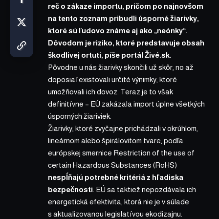
reč o zákaze importu, pričom po najnovšom
na tento zoznam pribudli úsporné žiarivky,
ktoré sú ľudovo známe aj ako „neónky“.
Dôvodom je riziko, ktoré predstavuje obsah
škodlivej ortuti,
píše
portál Živé.sk.
Pôvodne u nás žiarivky skončili už skôr, no až
doposiaľ existovali určité výnimky, ktoré
umožňovali ich dovoz. Teraz je to však
definitívne – EÚ zakázala import úplne všetkých
úsporných žiariviek.
Žiarivky, ktoré zvyčajne prichádzali v okrúhlom,
lineárnom alebo špirálovitom tvare, podľa
európskej smernice Restriction of the use of
certain Hazardous Substances (RoHS)
nespĺňajú potrebné kritériá z hľadiska
bezpečnosti
. EÚ sa taktiež nepozdávala ich
energetická efektivita, ktorá nie je v súlade
s aktualizovanou legislatívou ekodizajnu.