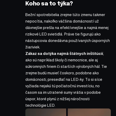
Koho sa to týka?
Bežní spotrebitelia zrejme túto zmenu takmer
nepocítia, nakoľko väčšina domácností už
dávnejšie prešla na efektívnejšie a najmä menej
rizikové LED svietidlá. Práve tie figurujú ako
nástupcovia donedávna používaných úsporných
žiariviek.
Zákaz sa dotýka najmä štátnych inštitúcií
,
ako sú napríklad školy či nemocnice, ale aj
súkromných firiem či starších výrobných hál. Tie
zrejme budú musieť čoskoro, podobne ako
domácnosti, presedlať na LED-ky. To si síce
vyžiada nejakú tú počiatočnú investíciu, no
časom sa im utratené sumy vrátia v podobe
úspor, ktoré plynú z nižšej náročnosti
technológie LED.