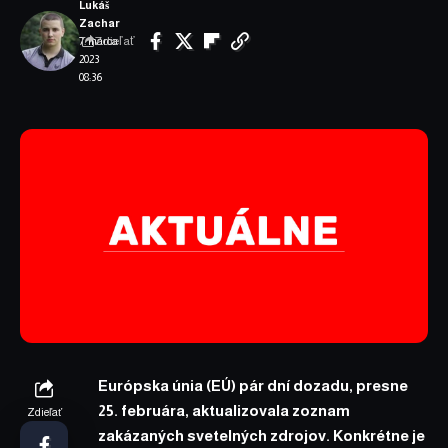
Lukáš
Zachar
Zdieľať
7. marca
2023
08:36
Európska únia (EÚ) pár dní dozadu, presne
25. februára, aktualizovala zoznam
Zdieľať
zakázaných svetelných zdrojov. Konkrétne je