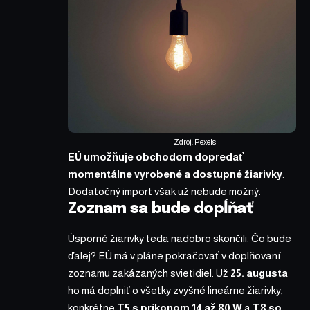
Zdroj: Pexels
EÚ umožňuje obchodom dopredať
momentálne vyrobené a dostupné žiarivky
.
Dodatočný import však už nebude možný.
Zoznam sa bude dopĺňať
Úsporné žiarivky teda nadobro skončili. Čo bude
ďalej? EÚ má v pláne pokračovať v doplňovaní
zoznamu zakázaných svietidiel. Už
25. augusta
ho má doplniť o všetky zvyšné lineárne žiarivky,
konkrétne
T5 s príkonom 14 až 80 W
a
T8 so