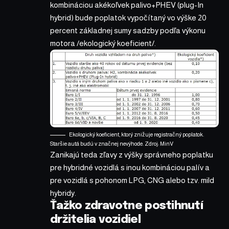
kombináciou akékoľvek palivo+PHEV (plug-In
hybrid) bude poplatok vypočítaný vo výške 20
percent základnej sumy sadzby podľa výkonu
motora /ekologický koeficient/.
Ekologický koeficient, ktorý znižuje registračný poplatok.
Staršie autá budú v značnej nevýhode. Zdroj: MinV
Zanikajú teda zľavy z výšky správneho poplatku
pre hybridné vozidlá s inou kombináciou palív a
pre vozidlá s pohonom LPG, CNG alebo tzv. mild
hybridy.
Ťažko zdravotne postihnutí
držitelia vozidiel