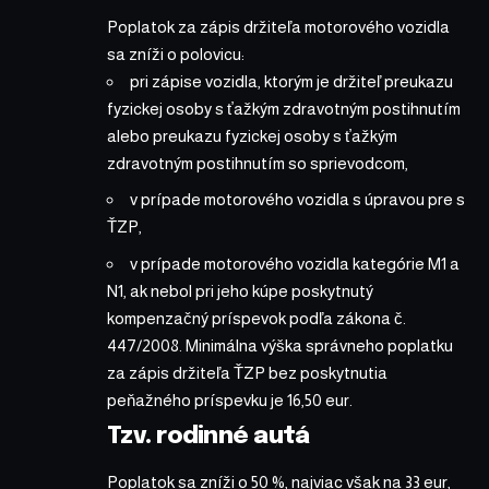
Poplatok za zápis držiteľa motorového vozidla
sa zníži o polovicu:
pri zápise vozidla, ktorým je držiteľ preukazu
fyzickej osoby s ťažkým zdravotným postihnutím
alebo preukazu fyzickej osoby s ťažkým
zdravotným postihnutím so sprievodcom,
v prípade motorového vozidla s úpravou pre s
ŤZP,
v prípade motorového vozidla kategórie M1 a
N1, ak nebol pri jeho kúpe poskytnutý
kompenzačný príspevok podľa zákona č.
447/2008. Minimálna výška správneho poplatku
za zápis držiteľa ŤZP bez poskytnutia
peňažného príspevku je 16,50 eur.
Tzv. rodinné autá
Poplatok sa zníži o 50 %, najviac však na 33 eur,