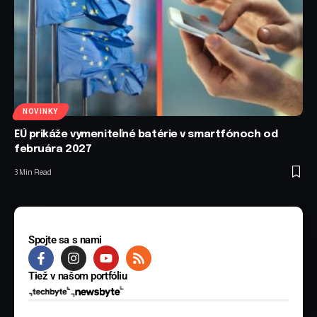
NOVINKY
EÚ prikáže vymeniteľné batérie v smartfónoch od
februára 2027
3 Min Read
Spojte sa s nami
Tiež v našom portfóliu
© 2025 BYTE Media s.r.o. Všetky práva vyhradené.