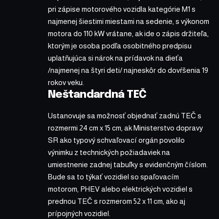
pri zápise motorového vozidla kategórie M1 s
najmenej šiestimi miestami na sedenie, s výkonom
motora do 110 kW vrátane, ak ide o zápis držiteľa,
ktorým je osoba podľa osobitného predpisu
uplatňujúca si nárok na prídavok na dieťa
/najmenej na štyri deti/ najneskôr do dovŕšenia 19
rokov veku.
Neštandardná TEČ
Ustanovuje sa možnosť objednať zadnú TEČ s
rozmermi 24 cm x 15 cm, ak Ministerstvo dopravy
SR ako typový schvaľovací orgán povolilo
výnimku z technických požiadaviek na
umiestnenie zadnej tabuľky s evidenčným číslom.
Bude sa to týkať vozidiel so spaľovacím
motorom, PHEV alebo elektrických vozidiel s
prednou TEČ s rozmerom 52 x 11 cm, ako aj
prípojných vozidiel.