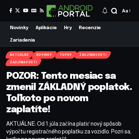
Aa
Novinky
Aplikácie
Hry
Recenzie
Zariadenia
AKTUÁLNE
NOVINKY
TOPKY
ZAUJÍMAVOSTI
ZAUJÍMAVOSTI
POZOR: Tento mesiac sa
zmenil ZÁKLADNÝ poplatok.
Toľkoto po novom
zaplatíte!
AKTUÁLNE: Od 1. júla začína platiť nový spôsob
výpočtu registračného poplatku za vozidlo. Pozri sa,