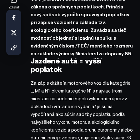
zákona o správnych poplatkoch. Prináša
Zdieľať
nový spôsob výpočtu správnych poplatkov
pri zápise vozidiel na základe tzv.
ekologického koeficientu
. Zavádza sa tiež
možnosť objednať si zadnú tabuľku s
evidenčným číslom /TEČ/ menšieho rozmeru
na základe výnimky Ministerstva dopravy SR.
Jazdené autá = vyšší
poplatok
Za zápis držiteľa motorového vozidla kategórie
L, M1 a N1, okrem kategórie N1 s najviac tromi
miestami na sedenie /spolu vykonaním úprav v
dokladoch vrátane ich vydania/ je suma
vypočítaná ako súčin sadzby poplatku podľa
najvyššieho výkonu motora a ekologického
koeficientu vozidla podľa druhu euronormy alebo
dátumu prvej evidencie, najmenej však v sume 33