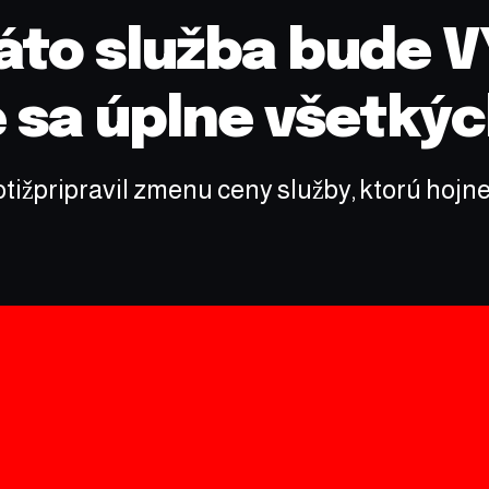
Táto služba bude 
 sa úplne všetkýc
otižpripravil zmenu ceny služby, ktorú hojne p