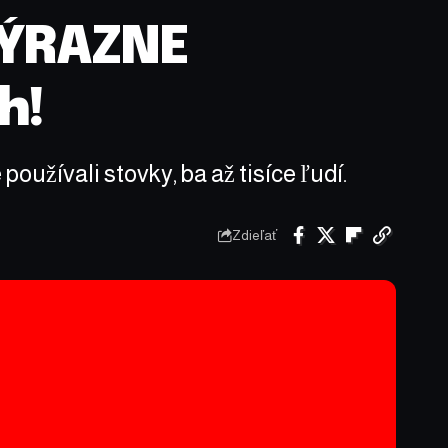
VÝRAZNE
h!
oužívali stovky, ba až tisíce ľudí.
Zdieľať