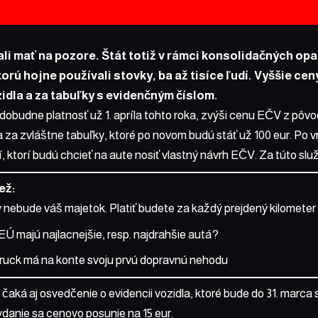
ali mať na pozore. Štát totiž v rámci konsolidačných opa
torú hojne používali stovky, ba až tisíce ľudí. Vyššie ce
zidla a za tabuľky s evidenčným číslom.
obudne platnosť už 1. apríla tohto roka, zvýši cenu EČV z pôvod
 za zvláštne tabuľky, ktoré po novom budú stáť už 100 eur. Po 
, ktorí budú chcieť na aute nosiť vlastný návrh EČV. Za túto služ
iež:
 nebude váš majetok. Platiť budete za každý prejdený kilometer
 EÚ majú najlacnejšie, resp. najdrahšie autá?
ruck má na konte svoju prvú dopravnú nehodu
ká aj osvedčenie o evidencii vozidla, ktoré bude do 31. marca stá
ydanie sa cenovo posunie na 15 eur.