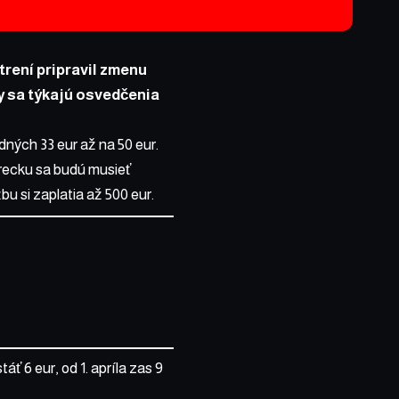
trení pripravil zmenu
ny sa týkajú osvedčenia
ných 33 eur až na 50 eur.
vrecku sa budú musieť
bu si zaplatia až 500 eur.
ť 6 eur, od 1. apríla zas 9