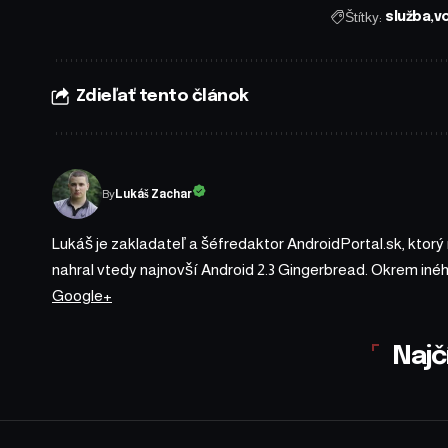
Štítky:
služba
vo
Zdieľať tento článok
By
Lukáš Zachar
Lukáš je zakladateľ a šéfredaktor AndroidPortal.sk, ktorý
nahral vtedy najnovší Android 2.3 Gingerbread. Okrem iné
Google+
Najč