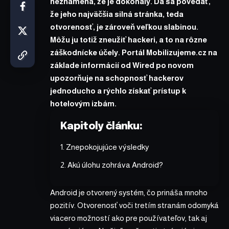
neznamená, že je dokonalý. Dá sa povedať,
že jeho najväčšia silná stránka, teda
otvorenosť, je zároveň veľkou slabinou.
Môžu ju totiž zneužiť hackeri, a to na rôzne
záškodnícke účely. Portál Mobilizujeme.cz na
základe
informácií
od Wired po novom
upozorňuje
na schopnosť hackerov
jednoducho a rýchlo získať prístup k
hotelovým izbám.
Kapitoly článku:
Znepokojujúce výsledky
Akú úlohu zohráva Android?
Android je otvorený systém, čo prináša mnoho
pozitív. Otvorenosť voči tretím stranám odomyká
viacero možností ako pre používateľov, tak aj