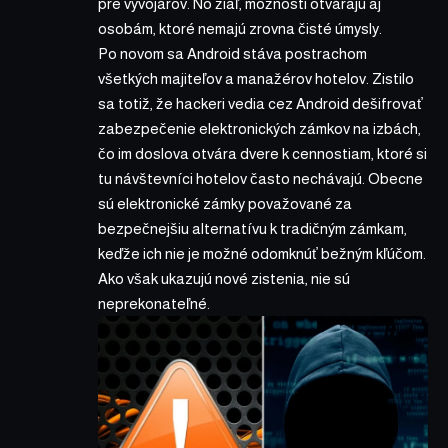
pre vývojárov. No žiaľ, možnosti otvárajú aj
osobám, ktoré nemajú zrovna čisté úmysly.
Po novom sa Android stáva postrachom
všetkých majiteľov a manažérov hotelov. Zistilo
sa totiž, že hackeri vedia cez Android dešifrovať
zabezpečenie elektronických zámkov na izbách,
čo im doslova otvára dvere k cennostiam, ktoré si
tu návštevníci hotelov často nechávajú. Obecne
sú elektronické zámky považované za
bezpečnejšiu alternatívu k tradičným zámkam,
keďže ich nie je možné odomknúť bežným kľúčom.
Ako však ukazujú nové zistenia, nie sú
neprekonateľné.