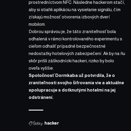
prostredníctvom NFC. Následne hackerom stačí,
aby si stiahli aplikáciu na vysielanie signálu, čím
získajú možnosť otvorenia izbových dverí
mobilom.
Dobrou správou je, že táto zraniteľnosť bola
odhalená v rámci kontrolovaného experimentu s
cieľom odhaliť prípadné bezpečnostné
nedostatky hotelových zabezpečení. Ak by na ňu
skôr prišli záškodnícki hackeri, riziko by bolo
oveľa vyššie.
Spoločnosť Dormkaba už potvrdila, že o
zraniteľnosti svojho šifrovania vie a aktuálne
spolupracuje s dotknutými hotelmi na jej
odstránení.
Štítky:
hacker