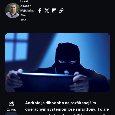
Lukáš
Zachar
Zdieľať
3. apríla
2024
10:42
Android je dlhodobo najrozšírenejším
operačným systémom pre smartfóny. To ale
Zdieľať