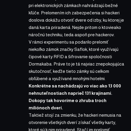
pri elektronických zámkach nahrádzajú bežné
kľúče. Prelomením ich zabezpečenia si hackeri
doslova dokážu otvoriť dvere od izby, ku ktorej je
daná karta priradená. Nejde pritom o ktovieako
náročnú techniku, teda aspoň pre hackerov.
V rámci experimentu sa podarilo prelomiť
niekoľko zámok značky Saflok, ktoré využívajú
čipové karty RFID a šifrovanie spoločnosti
Dormakaba. Práve to je tá najviac znepokojujúca
skutočnosť, keďže tieto zámky sú celkom
obľúbené a využívané mnohými hotelmi.
Konkrétne sa nachádzajú vo viac ako 13 000
nehnuteľnostiach naprieč 131 krajinami.
Dokopy tak hovoríme o zhruba troch
miliónoch dverí.
Taktiež stojí za zmienku, že hackeri nemusia na
otvorenie všetkých dverí získať všetky karty,
ktoré sú k nim priradené. Stačí im prelomiť