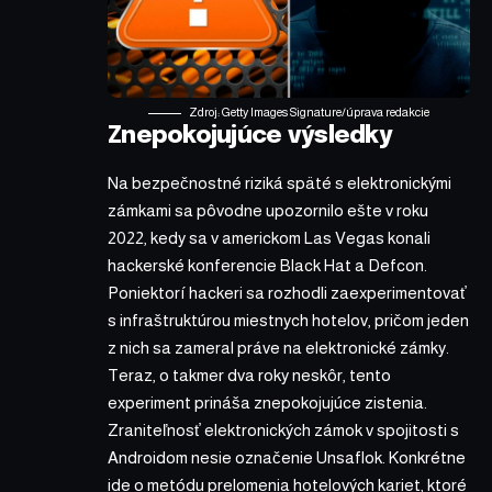
Zdroj: Getty Images Signature/úprava redakcie
Znepokojujúce výsledky
Na bezpečnostné riziká späté s elektronickými
zámkami sa pôvodne upozornilo ešte v roku
2022, kedy sa v americkom Las Vegas konali
hackerské konferencie Black Hat a Defcon.
Poniektorí hackeri sa rozhodli zaexperimentovať
s infraštruktúrou miestnych hotelov, pričom jeden
z nich sa zameral práve na elektronické zámky.
Teraz, o takmer dva roky neskôr, tento
experiment prináša znepokojujúce zistenia.
Zraniteľnosť elektronických zámok v spojitosti s
Androidom nesie označenie Unsaflok. Konkrétne
ide o metódu prelomenia hotelových kariet, ktoré