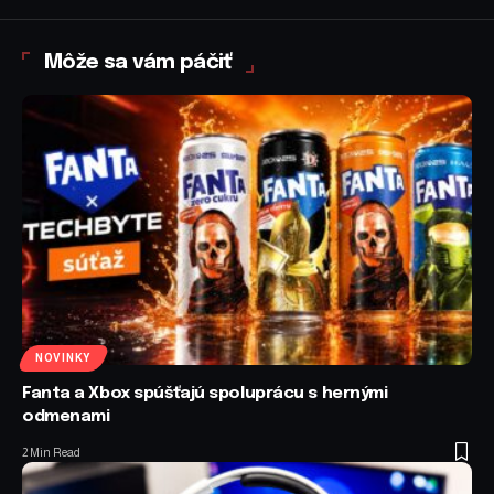
Môže sa vám páčiť
NOVINKY
Fanta a Xbox spúšťajú spoluprácu s hernými
odmenami
2 Min Read