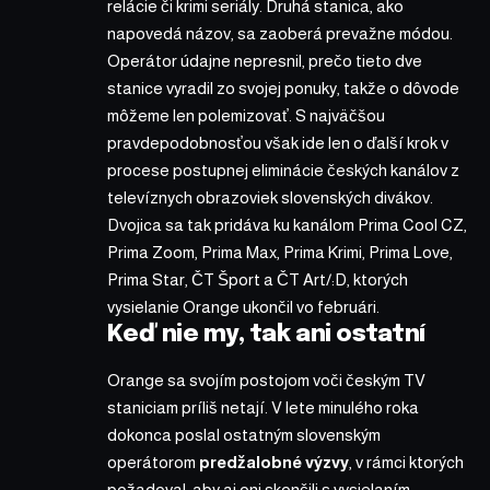
relácie či krimi seriály. Druhá stanica, ako
napovedá názov, sa zaoberá prevažne módou.
Operátor údajne nepresnil, prečo tieto dve
stanice vyradil zo svojej ponuky, takže o dôvode
môžeme len polemizovať. S najväčšou
pravdepodobnosťou však ide len o ďalší krok v
procese postupnej eliminácie českých kanálov z
televíznych obrazoviek slovenských divákov.
Dvojica sa tak pridáva ku kanálom Prima Cool CZ,
Prima Zoom, Prima Max, Prima Krimi, Prima Love,
Prima Star, ČT Šport a ČT Art/:D, ktorých
vysielanie Orange ukončil vo februári.
Keď nie my, tak ani ostatní
Orange sa svojím postojom voči českým TV
staniciam príliš netají. V lete minulého roka
dokonca poslal ostatným slovenským
operátorom
predžalobné výzvy
, v rámci ktorých
požadoval, aby aj oni skončili s vysielaním