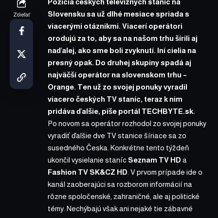
Pozícia českých televíznych staníc na
Slovensku sa už dlhé mesiace spriada s
Zdieľať
viacerými otáznikmi. Viacerí operátori
orodujú za to, aby sa na našom trhu šírili aj
naďalej, ako sme boli zvyknutí. Iní cielia na
presný opak. Do druhej skupiny spadá aj
najväčší operátor na slovenskom trhu –
Orange
. Ten už zo svojej ponuky vyradil
viacero českých TV staníc, teraz k nim
pridáva ďalšie,
píše
portál TECHBYTE.sk.
Po novom sa operátor rozhodol zo svojej ponuky
vyradiť ďalšie dve TV stanice šíriace sa zo
susedného Česka. Konkrétne tento týždeň
ukončil vysielanie staníc
Seznam TV HD
a
Fashion TV SK&CZ HD
. V prvom prípade ide o
kanál zaoberajúci sa rozborom informácií na
rôzne spoločenské, zahraničné, ale aj politické
témy. Nechýbajú však ani nejaké tie zábavné