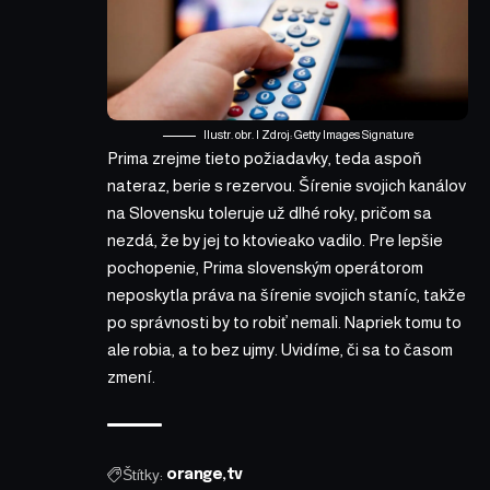
Ilustr. obr. | Zdroj: Getty Images Signature
Prima zrejme tieto požiadavky, teda aspoň
nateraz, berie s rezervou. Šírenie svojich kanálov
na Slovensku toleruje už dlhé roky, pričom sa
nezdá, že by jej to ktovieako vadilo. Pre lepšie
pochopenie, Prima slovenským operátorom
neposkytla práva na šírenie svojich staníc, takže
po správnosti by to robiť nemali. Napriek tomu to
ale robia, a to bez ujmy. Uvidíme, či sa to časom
zmení.
Štítky:
orange
tv