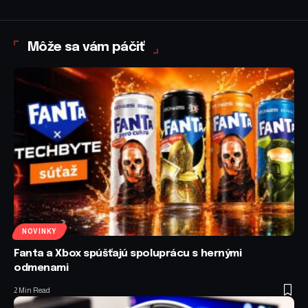
Môže sa vám páčiť
NOVINKY
Fanta a Xbox spúšťajú spoluprácu s hernými
odmenami
2 Min Read