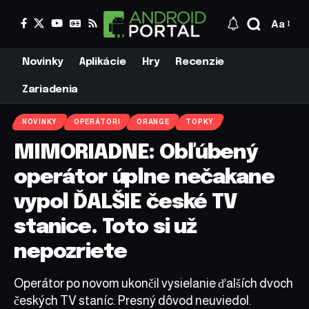
Aa
Novinky
Aplikácie
Hry
Recenzie
Zariadenia
NOVINKY
OPERÁTORI
ORANGE
TOPKY
MIMORIADNE: Obľúbený
operátor úplne nečakane
vypol ĎALŠIE české TV
stanice. Toto si už
nepozriete
Operátor po novom ukončil vysielanie ďalších dvoch
českých TV staníc. Presný dôvod neuviedol.