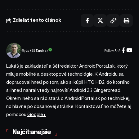
Zdieľať tento článok
Follow:
Lukáš Zachar
By
Lukáš je zakladateľ a šéfredaktor AndroidPortal.sk, ktorý
miluje mobilné a desktopové technológie. K Androidu sa
dopracoval hneď po tom, ako si kúpil HTC HD2, do ktorého
si ihneď nahral vtedy najnovší Android 2.3 Gingerbread.
Okrem iného sa rád stará o AndroidPortal.sk po technickej,
no hlavne po obsahovej stránke. Kontaktovať ho môžete aj
pomocou
Google+
Najčítanejšie