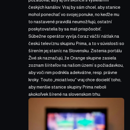
českých kanálov. Vraj by sám chcel, aby stanice
mohol ponechať vo svojej ponuke, no keďže mu
to nastavené pravidlá neumožňujú, ostatní
poskytovatelia by sa mali prispôsobiť.
Súbežne operátor vyvíja čoraz väčší nátlak na
českú televíznu skupinu Prima, a to v súvislosti so
šírením jej staníc na Slovensku. Zistenia portálu
Živé.sk
naznačujú
, že Orange skupine zasiela
zoznam šíriteľov na našom území s požiadavkou,
aby voči nim podnikla adekvátne, resp. právne
kroky. Touto „iniciatívou“ vraj chce docieliť toho,
aby menšie stanice skupiny Prima neboli
akokoľvek šírené na slovenskom trhu.