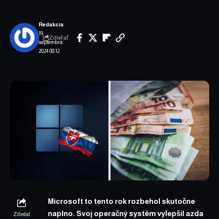
Redakcia
19.
Zdieľať
septembra
2024 08:12
Microsoft to tento rok rozbehol skutočne
naplno. Svoj operačný systém vylepšil azda
Zdieľať