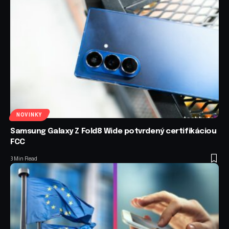
NOVINKY
Samsung Galaxy Z Fold8 Wide potvrdený certifikáciou
FCC
3 Min Read