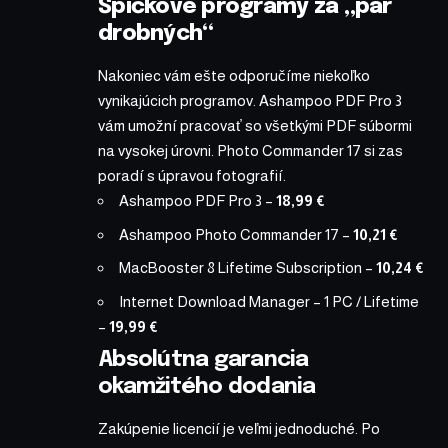
Špičkové programy za „pár
drobných“
Nakoniec vám ešte odporučíme niekoľko
vynikajúcich programov. Ashampoo PDF Pro 3
vám umožní pracovať so všetkými PDF súbormi
na vysokej úrovni. Photo Commander 17 si zas
poradí s úpravou fotografií.
Ashampoo PDF Pro 3
–
18,99 €
Ashampoo Photo Commander 17
–
10,21 €
MacBooster 8 Lifetime Subscription
–
10,24 €
Internet Download Manager – 1 PC / Lifetime
–
19,99 €
Absolútna garancia
okamžitého dodania
Zakúpenie licencií je veľmi jednoduché. Po