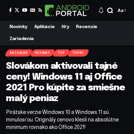
Aa
Novinky
Aplikácie
Hry
Recenzie
Zariadenia
AKTUÁLNE
NOVINKY
TOP
TOPKY
Slovákom aktivovali tajné
ceny! Windows 11 aj Office
2021 Pro kúpite za smiešne
malý peniaz
Pirátske verzie Windows 10 a Windows 11 sú
minulosťou. Originály cenovo klesli na absolútne
minimum rovnako ako Office 2021!