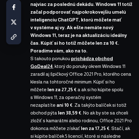
najviac za poslednú dekádu. Windows 11 totiž
začal podporovať najpokrokovejšiu umelú
inteligenciu ChatGPT, ktorú môžete mať
v systéme aj vy. Ak ešte nemáte nový
Windows 11, teraz je na aktualizáciu ideálny
čas. Kúpiť si ho totiž môžete len za 10 €.
Poradíme vám, ako na to.
S takouto ponukou
prichádza obchod
GoDeal24
, ktorý do ponuky okrem Windows 11
zaradil aj špičkový Office 2021 Pro, ktorého cena
klesla na tohtoročné minimum. Kúpiť si ho
môžete
len za 27,25 €
a ak si ho kúpite spolu
s Windows 11, za operačný systém
nezaplatíte
ani 10 €
. Za takýto balíček si totiž
obchod pýta
len 38,59 €
. No ak by ste sa chceli
zložiť s kamarátmi alebo rodinou, Office 2021 Pro
dokonca môžete získať
len za 17,25 €
. Stačí, ak
si kúpite
balíček 5 licencií
, ktoré si následne