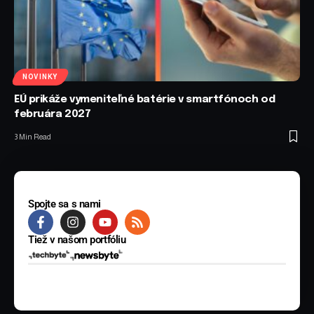
NOVINKY
EÚ prikáže vymeniteľné batérie v smartfónoch od
februára 2027
3 Min Read
Spojte sa s nami
Tiež v našom portfóliu
© 2025 BYTE Media s.r.o. Všetky práva vyhradené.