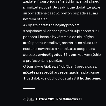
zaplatení vám prídu veľmi rýchlo na email a hneď
ich môžete použiť. Je však nutné dodať, že akcie
sú obmedzené časovo, preto v prípade záujmu
netreba otáľať.
Ak by ste narazili na nejaký problém
s objednávaní, obchod prevádzkuje nepretržitú
podporu. Licencia by vám mala do niekoľkých
minút pristáť v emailovej schránke, no ak sa tak
nestane, neváhajte a kontaktujte podporu na
adrese
service@godeal24.com
, kde vám rýchlo
a profesionálne pomôžu.
O tom, aký je GoDeal24 obľúbený predajca, sa
môžete presvedčiť aj v recenziách na platforme
TrustPilot, kde obchod dostal
98 % hodnotenie
.
Štítky:
Office 2021 Pro
Windows 11