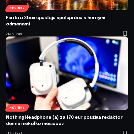
NOVINKY
Fanta a Xbox spúšťajú spoluprácu s hernými
odmenami
2 Min Read
NOVINKY
Nothing Headphone (a) za 170 eur používa redaktor
denne niekoľko mesiacov
4 Min Read