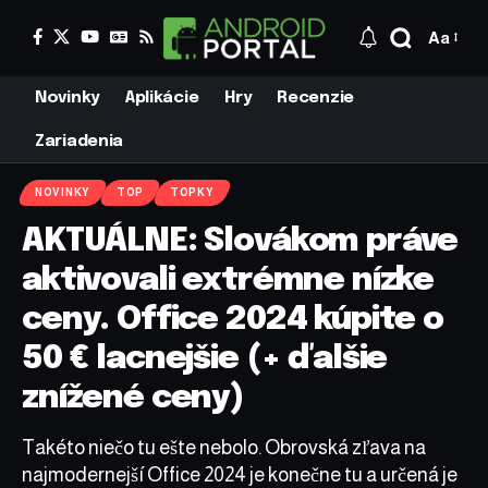
Aa
Novinky
Aplikácie
Hry
Recenzie
Zariadenia
NOVINKY
TOP
TOPKY
AKTUÁLNE: Slovákom práve
aktivovali extrémne nízke
ceny. Office 2024 kúpite o
50 € lacnejšie (+ ďalšie
znížené ceny)
Takéto niečo tu ešte nebolo. Obrovská zľava na
najmodernejší Office 2024 je konečne tu a určená je