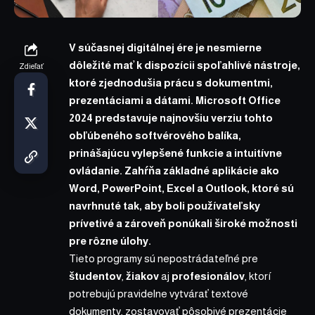
V súčasnej digitálnej ére je nesmierne
dôležité mať k dispozícii spoľahlivé nástroje,
Zdieľať
ktoré zjednodušia prácu s dokumentmi,
prezentáciami a dátami.
Microsoft Office
2024
predstavuje
najnovšiu
verziu tohto
obľúbeného softvérového balíka,
prinášajúcu vylepšené funkcie a intuitívne
ovládanie. Zahŕňa základné aplikácie ako
Word, PowerPoint, Excel a Outlook, ktoré sú
navrhnuté tak, aby boli používateľsky
prívetivé a zároveň ponúkali široké možnosti
pre rôzne úlohy.
Tieto programy sú nepostrádateľné pre
študentov
,
žiakov
aj
profesionálov
, ktorí
potrebujú pravidelne vytvárať textové
dokumenty, zostavovať pôsobivé prezentácie