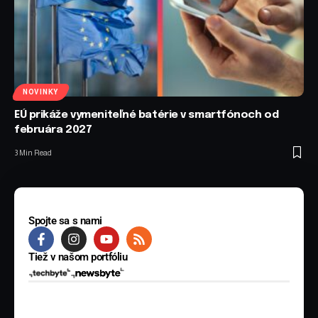
NOVINKY
EÚ prikáže vymeniteľné batérie v smartfónoch od
februára 2027
3 Min Read
Spojte sa s nami
Tiež v našom portfóliu
© 2025 BYTE Media s.r.o. Všetky práva vyhradené.