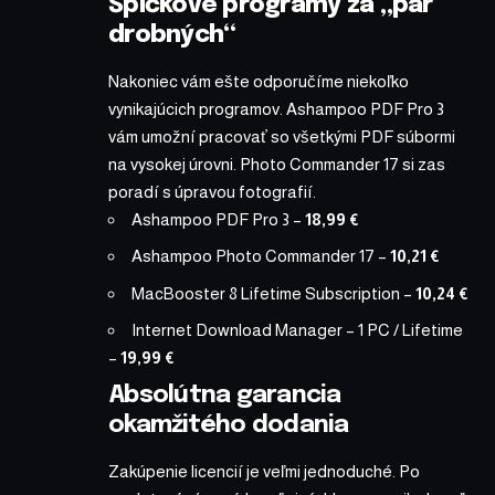
Špičkové programy za „pár
drobných“
Nakoniec vám ešte odporučíme niekoľko
vynikajúcich programov. Ashampoo PDF Pro 3
vám umožní pracovať so všetkými PDF súbormi
na vysokej úrovni. Photo Commander 17 si zas
poradí s úpravou fotografií.
Ashampoo PDF Pro 3
–
18,99 €
Ashampoo Photo Commander 17
–
10,21 €
MacBooster 8 Lifetime Subscription
–
10,24 €
Internet Download Manager – 1 PC / Lifetime
–
19,99 €
Absolútna garancia
okamžitého dodania
Zakúpenie licencií je veľmi jednoduché. Po