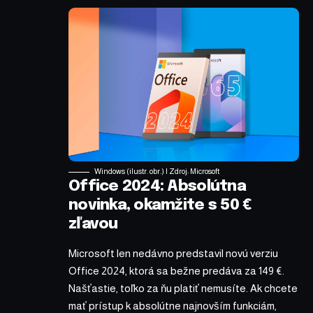
Windows (ilustr. obr.) | Zdroj: Microsoft
Office 2024: Absolútna
novinka, okamžite s 50 €
zľavou
Microsoft len nedávno predstavil novú verziu
Office 2024, ktorá sa bežne predáva za 149 €.
Našťastie, toľko za ňu platiť nemusíte. Ak chcete
mať prístup k absolútne najnovším funkciám,