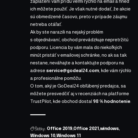
zaplatení vám prídu veľmi rýchlo na email a hneď
ich môžete použiť. Je však nutné dodať, že akcie
sú obmedzené časovo, preto v prípade záujmu
netreba otáľať.
Ak by ste narazili na nejaký problém
s objednávaní, obchod prevádzkuje nepretržitú
podporu. Licencia by vám mala do niekoľkých
minút pristáť v emailovej schránke, no ak sa tak
nestane, neváhajte a kontaktujte podporu na
adrese
service@godeal24.com
, kde vám rýchlo
a profesionálne pomôžu.
O tom, aký je GoDeal24 obľúbený predajca, sa
môžete presvedčiť aj v recenziách na platforme
TrustPilot, kde obchod dostal
98 % hodnotenie
.
Štítky:
Office 2019
Office 2021
windows
Windows 10
Windows 11