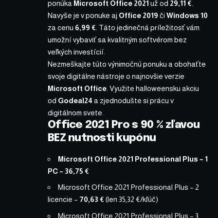
ponúka
Microsoft Office 2021
už od
29,11 €
.
Navyše je v ponuke aj
Office 2019
či
Windows 10
za cenu
6,99 €
. Táto jedinečná príležitosť vám
umožní vybaviť sa kvalitným softvérom bez
veľkých investícií.
Nezmeškajte túto výnimočnú ponuku a obohaťte
svoje digitálne nástroje o najnovšie verzie
Microsoft Office
. Využite halloweensku akciu
od
Godeal24
a zjednodušte si prácu v
digitálnom svete.
Office 2021 Pro s 90 % zľavou
BEZ nutnosti kupónu
Microsoft Office 2021 Professional Plus – 1
PC
– 36,75 €
Microsoft Office 2021 Professional Plus – 2
licencie
–
70,63 €
(len 35,32 €/kľúč)
Microsoft Office 2021 Professional Plus – 3