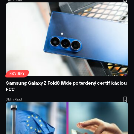
NOVINKY
Samsung Galaxy Z Fold8 Wide potvrdený certifikáciou
FCC
3 Min Read