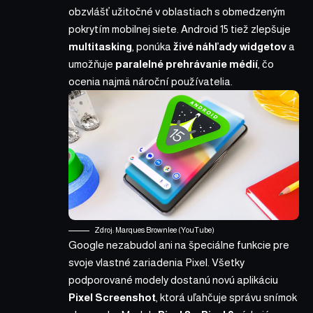
obzvlášť užitočné v oblastiach s obmedzeným
pokrytím mobilnej siete. Android 15 tiež zlepšuje
multitasking
, ponúka
živé náhľady widgetov
a
umožňuje
paralelné prehrávanie médií
, čo
ocenia najmä nároční používatelia.
Zdroj: Marques Brownlee (YouTube)
Google nezabudol ani na špeciálne funkcie pre
svoje vlastné zariadenia Pixel. Všetky
podporované modely dostanú novú aplikáciu
Pixel Screenshot
, ktorá uľahčuje správu snímok