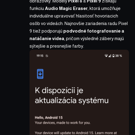
obrazovky. Modely
Pixel 8
a
Pixel 9
získajú
funkciu
Audio Magic Eraser
, ktorá umožňuje
individuálne upravovať hlasitosť hovoriacich
osôb vo videách. Najnovšie zariadenia radu Pixel
9 tiež podporujú
podvodné fotografovanie a
natáčanie videa
, pričom výsledné zábery majú
sýtejšie a presnejšie farby.