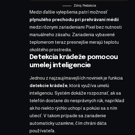
Zdroj: Redakcia
Medzi ďalšie vylepšenia patrí možnosť
plynulého prechodu pri prehrávaní médií
medzi rôznymi zariadeniami Pixel bez nutnosti
manuálneho zásahu. Zariadenia vybavené
teplomerom teraz presnejšie merajú teplotu
okolitého prostredia.
Detekcia krádeže pomocou
umelej inteligencie
Jednou z najzaujímavejších noviniek je funkcia
detekcie krádeže
, ktorá využíva umelú
inteligenciu. Systém dokáže rozpoznať, ak sa
telefón dostane do nesprávnych rúk, napríklad
ak ho niekto rýchlo uchopí a pokúsi sa s ním
utiecť. V takom prípade sa zariadenie
automaticky uzamkne, čím chráni dáta
používateľa.