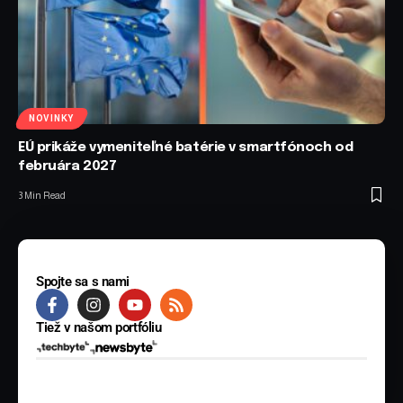
NOVINKY
EÚ prikáže vymeniteľné batérie v smartfónoch od
februára 2027
3 Min Read
Spojte sa s nami
Tiež v našom portfóliu
© 2025 BYTE Media s.r.o. Všetky práva vyhradené.