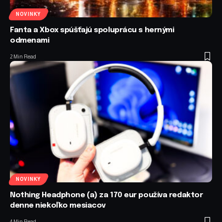
NOVINKY
Fanta a Xbox spúšťajú spoluprácu s hernými
odmenami
2 Min Read
NOVINKY
Nothing Headphone (a) za 170 eur používa redaktor
denne niekoľko mesiacov
4 Min Read