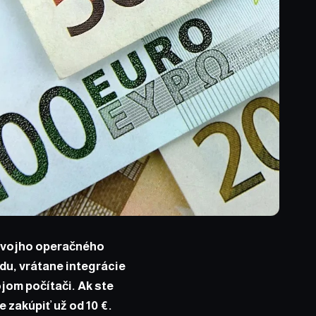
 svojho operačného
du, vrátane integrácie
jom počítači. Ak ste
e zakúpiť už od 10 €.