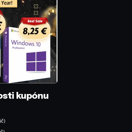
nosti kupónu
úč)
úč)