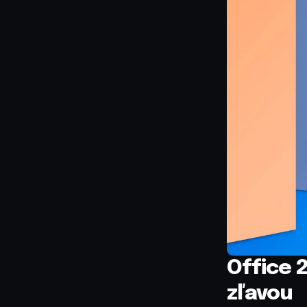
Office 
zľavou