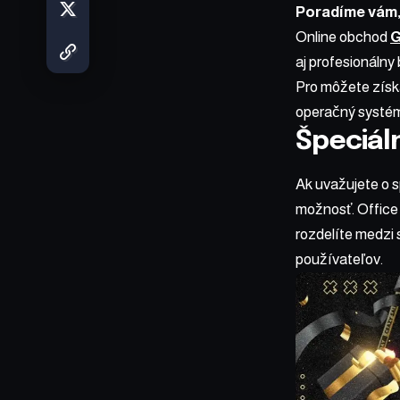
Poradíme vám,
Online obchod
G
aj profesionálny 
Pro môžete získ
operačný systém
Špeciál
Ak uvažujete o 
možnosť. Office
rozdelíte medzi 
používateľov.