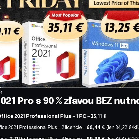
24
2021 Pro s 90 % zľavou BEZ nut
ffice 2021 Professional Plus – 1 PC
– 35,11
€
ice 2021 Professional Plus – 2 licencie
–
68,44 €
(len 34,22 €/kľ
ice 2021 Professional Plus – 3 licencie
–
99,99 €
(len 33,33 €/kľ