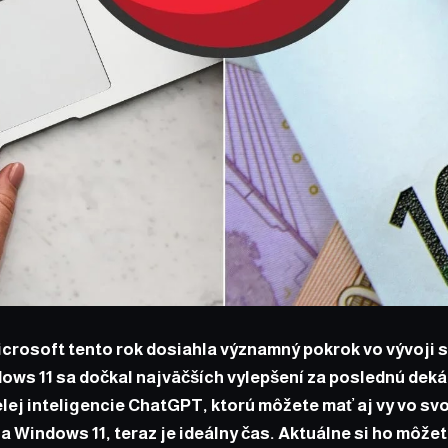
crosoft tento rok dosiahla významný pokrok vo vývoji
ws 11 sa dočkal najväčších vylepšení za poslednú deká
lej inteligencie ChatGPT, ktorú môžete mať aj vy vo svo
na Windows 11, teraz je ideálny čas. Aktuálne si ho môžet