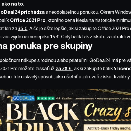
 ako na to.
oDeal24 prichádza
s neodolateľnou ponukou. Okrem Windows 
balík
Office 2021 Pro
, ktorého cena klesla na historické minimu
ať len za
35 €
. A čo je ešte lepšie, ak si zakúpite Office 2021 Pr
 vás vyjde na menej ako
15 €
. Celý balík tak získate za atraktí
na ponuka pre skupiny
spoločnom nákupe s rodinou alebo priateľmi, GoDeal24 má pre v
 2021 Pro môžete získať už
za 28 €
, ak si zakúpite balík
5 licenc
sebou. Ide o skvelý spôsob, ako ušetriť a zároveň získať kvalitný