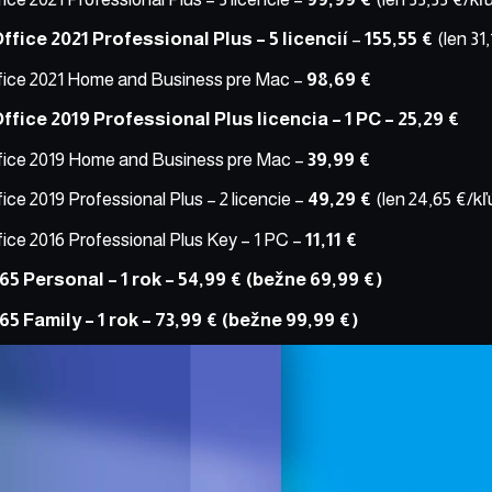
ffice 2021 Professional Plus – 5 licencií
–
155,55 €
(len 31,
fice 2021 Home and Business pre Mac
–
98,69 €
ffice 2019 Professional Plus licencia – 1 PC
– 25,29 €
fice 2019 Home and Business pre Mac
–
39,99 €
ice 2019 Professional Plus – 2 licencie
–
49,29 €
(len 24,65 €/kľ
ice 2016 Professional Plus Key – 1 PC
–
11,11 €
65 Personal – 1 rok
– 54,99 € (bežne 69,99 €)
65 Family – 1 rok
– 73,99 € (bežne 99,99 €)