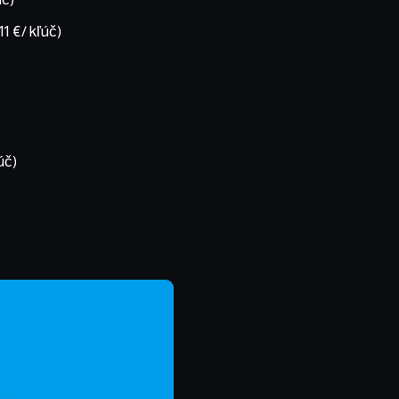
11 €/ kľúč)
úč)