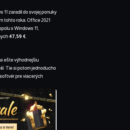
11 zaradil do svojej ponuky
m tohto roka. Office 2021
o spolu s Windows 11,
vnych
47,59 €
.
ás ešte výhodnejšiu
ií
. Tie si potom jednoducho
 softvér pre viacerých