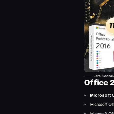
Zdroj:
Godeal
Office 
Microsoft O
Microsoft Off
Microsoft Off