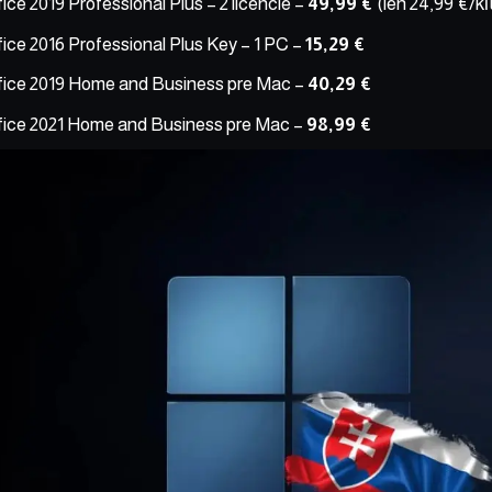
ice 2019 Professional Plus – 2 licencie
–
49,99 €
(len 24,99 €/kľ
ice 2016 Professional Plus Key – 1 PC
–
15,29 €
fice 2019 Home and Business pre Mac
–
40,29 €
fice 2021 Home and Business pre Mac
–
98,99 €