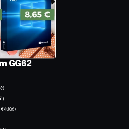
nom GG62
úč)
č)
 €/kľúč)