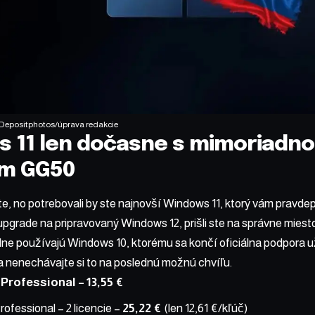
Depositphotos
/úprava redakcie
 11 len dočasne s mimoriadno
m GG50
e, no potrebovali by ste najnovší Windows 11, ktorý vám pravd
grade na pripravovaný Windows 12, prišli ste na správne miesto.
álne používajú Windows 10, ktorému sa končí oficiálna podpora u
a nenechávajte si to na poslednú možnú chvíľu.
 Professional
– 13,55 €
ofessional – 2 licencie
–
25,22 €
(len 12,61 €/kľúč)