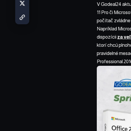
V Godeal24 akt
11 Pro či Micros
počítač zvládne 
Napríklad Micros
dispozícii
za ve
ktorí chcú plnoh
pravidelné mesač
Professional 201