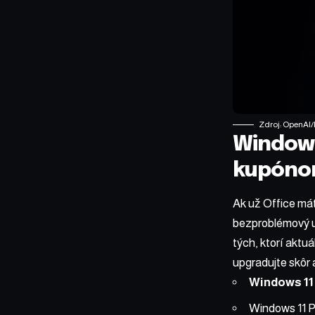
Zdroj: OpenAI/
Windows
kupóno
Ak už Office mát
bezproblémový up
tých, ktorí aktu
upgradujte skôr 
Windows 11
Windows 11 Pr