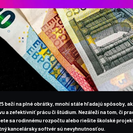
25 beží na plné obrátky, mnohí stále hľadajú spôsoby, ak
vu a zefektívniť prácu či štúdium. Nezáleží na tom, či pr
te sa rodinnému rozpočtu alebo riešite školské projek
itný kancelársky softvér sú nevyhnutnosťou.