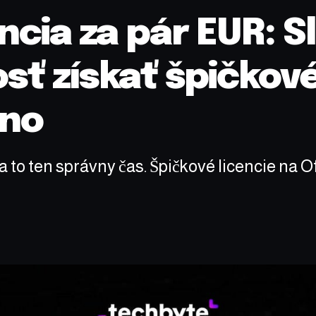
cia za pár EUR: S
ť získať špičkové
cno
a to ten správny čas. Špičkové licencie na Of