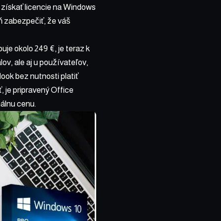
získať licencie na Windows
veň zabezpečiť, že váš
je okolo 249 €, je teraz k
lov, ale aj u používateľov,
ok bez nutnosti platiť
, je pripravený Office
málnu cenu.