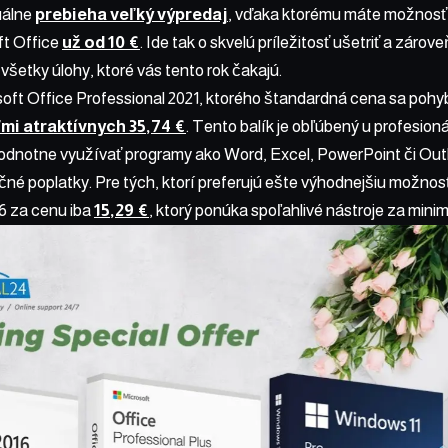
uálne
prebieha veľký výpredaj
, vďaka ktorému máte možnosť 
oft Office
už od 10 €
. Ide tak o skvelú príležitosť ušetriť a záro
všetky úlohy, ktoré vás tento rok čakajú.
oft Office Professional 2021, ktorého štandardná cena sa pohybu
ľmi atraktívnych 35,74 €
. Tento balík je obľúbený u profesioná
odnotne využívať programy ako Word, Excel, PowerPoint či Outlo
né poplatky. Pre tých, ktorí preferujú ešte výhodnejšiu možnosť
6 za cenu iba
15,29 €
, ktorý ponúka spoľahlivé nástroje za mini