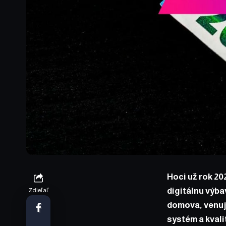
Hoci už rok 20
digitálnu výba
Zdieľať
domova, venuje
systém a kval