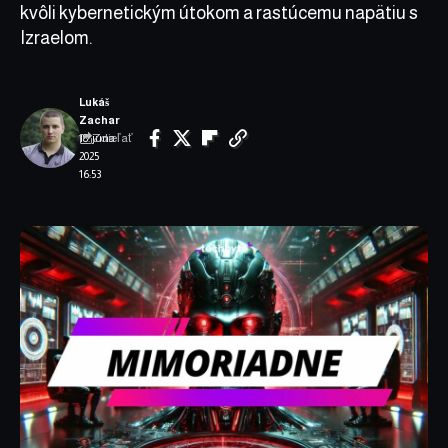
kvôli kybernetickým útokom a rastúcemu napätiu s
Izraelom.
Lukáš
Zachar
Zdieľať
18. júna
2025
16:53