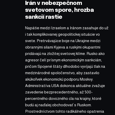
Irán v nebezpečnom
svetovom spore, hrozba
sankcií rastie
Napätie medzi Izraelom a Iránom zasahuje do už
i tak komplikovanej geopolitickej situácie vo
svete. Pretrvávajúce boje na Ukrajine medzi
obrannými silami Kyjeva a ruskými okupantmi
pridávajú na zložitej svetovej klíme. Rusko ako
agresor čelí prísnym ekonomickým sankciám,
pričom Spojené štáty dlhodobo vyvíjajú tlak na
medzinárodné spoločenstvo, aby zastavilo
akúkoľvek ekonomickú podporu Moskvy.
Administratíva USA dokonca aktuálne zvažuje
zavedenie bezprecedentného, až 500-
percentného dovozného cla na krajiny, ktoré
budú aj naďalej obchodovať s Ruskom.
Prostredníctvom tohto radikálneho opatrenia