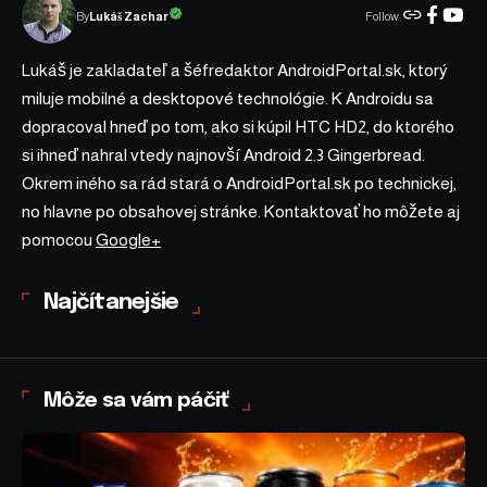
Follow:
Lukáš Zachar
By
Lukáš je zakladateľ a šéfredaktor AndroidPortal.sk, ktorý
miluje mobilné a desktopové technológie. K Androidu sa
dopracoval hneď po tom, ako si kúpil HTC HD2, do ktorého
si ihneď nahral vtedy najnovší Android 2.3 Gingerbread.
Okrem iného sa rád stará o AndroidPortal.sk po technickej,
no hlavne po obsahovej stránke. Kontaktovať ho môžete aj
pomocou
Google+
Najčítanejšie
Môže sa vám páčiť