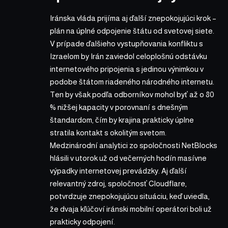
Iránska vláda prijíma aj ďalší znepokojujúci krok –
plán na úplné odpojenie štátu od svetovej siete.
V prípade ďalšieho vystupňovania konfliktu s
Izraelom by Irán zaviedol celoplošnú odstávku
internetového pripojenia s jedinou výnimkou v
podobe štátom riadeného národného internetu.
Ten by však podľa odborníkov mohol byť až o 80
% nižšej kapacity v porovnaní s dnešným
štandardom, čím by krajina prakticky úplne
stratila kontakt s okolitým svetom.
Medzinárodní analytici zo spoločnosti NetBlocks
hlásili v utorok už od večerných hodín masívne
výpadky internetovej prevádzky. Aj ďalší
relevantný zdroj, spoločnosť Cloudflare,
potvrdzuje znepokojujúcu situáciu, keď uviedla,
že dvaja kľúčoví iránski mobilní operátori boli už
prakticky odpojení.