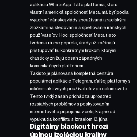
aplikáciu WhatsApp. Táto platforma, ktorú
vlastní americká spoločnosť Meta, má byť podľa
vyjadrení iránskej vlády zneužívaná izraelskými
zložkami na sledovanie a špehovanie iránskych
používateľov. Hoci spoločnosť Meta tieto
tvrdenia rázne poprela, úrady už začínajú
pristupovať ku konkrétnym krokom, ktorými
drasticky znižujú dosah západných
komunikačných platforiem.
Takisto je plánovaná kompletná cenzúra
populárnej aplikácie Telegram, ďalšej platformy s
miliónmi aktívnych používateľov po celom svete.
Tento tvrdý zásah prichádza uprostred
rozsiahlych problémov s poskytovaním
internetového pripojenia v celej krajine od
vypuknutia konfliktu s Izraelom 12. júna.
Digitálny blackout hrozí
úplnou izoláciou krajiny