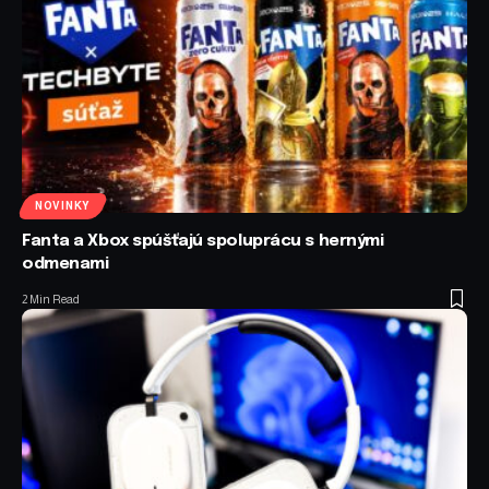
NOVINKY
Fanta a Xbox spúšťajú spoluprácu s hernými
odmenami
2 Min Read