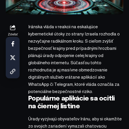
Iránska vláda v reakcii na eskalujúce
kybernetické útoky zo strany Izraela rozhodla o
Zdieľať
nezvyčajne radikálnom kroku. S cieľom zvýšiť
bezpečnosť krajiny pred prípadnými hrozbami
plánujú úrady odpojenie celej krajiny od
globálneho internetu. Súčasťou tohto
rozhodnutia je aj masívne obmedzovanie
digitálnych služieb vrátane aplikácií ako
WhatsApp či Telegram, ktoré vláda označila za
potenciálne bezpečnostné riziko.
Populárne aplikácie sa ocitli
na čiernej listine
Úrady vyzývajú obyvateľov Iránu, aby si okamžite
zo svojich zariadení vymazali chatovaciu