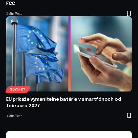
FCC
3 Min Read
NOVINKY
EÚ prikáže vymeniteľné batérie v smartfónoch od
februára 2027
3 Min Read