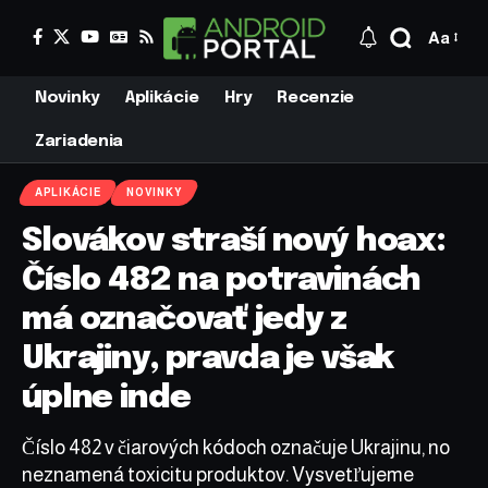
Aa
Novinky
Aplikácie
Hry
Recenzie
Zariadenia
APLIKÁCIE
NOVINKY
Slovákov straší nový hoax:
Číslo 482 na potravinách
má označovať jedy z
Ukrajiny, pravda je však
úplne inde
Číslo 482 v čiarových kódoch označuje Ukrajinu, no
neznamená toxicitu produktov. Vysvetľujeme