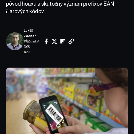
pôvod hoaxu a skutočný význam prefixov EAN
čiarových kódov.
Lukáš
Zachar
Zdieľať
14. júna
2025
14:53