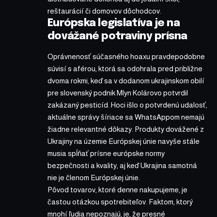
reštaurácií či domovov dôchodcov.
Európska legislatíva je na
dovážané potraviny prísna
Oprávnenosť súčasného hoaxu pravdepodobne
súvisí s aférou, ktorá sa odohrala pred približne
dvoma rokmi, keď sa v dodanom ukrajinskom obilí
pre slovenský podnik Mlyn Kolárovo potvrdil
zakázaný pesticíd. Hoci išlo o potvrdenú udalosť,
aktuálne správy šíriace sa WhatsAppom nemajú
žiadne relevantné dôkazy. Produkty dovážené z
Ukrajiny na územie Európskej únie navyše stále
musia spĺňať prísne európske normy
bezpečnosti a kvality, aj keď Ukrajina samotná
nie je členom Európskej únie.
Pôvod tovarov, ktoré denne nakupujeme, je
častou otázkou spotrebiteľov. Faktom, ktorý
mnohí ľudia nepoznajú, je, že presné