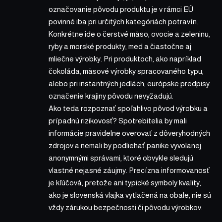
označovanie pôvodu produktu je v rámci EÚ
povinné iba pri určitých kategóriách potravín.
Konkrétne ide o čerstvé mäso, ovocie a zeleninu,
ryby a morské produkty, med a čiastočne aj
mliečne výrobky. Pri produktoch, ako napríklad
čokoláda, mäsové výrobky spracovaného typu,
alebo pri instantných jedlách, európske predpisy
označenie krajiny pôvodu nevyžadujú.
Ako teda rozpoznať spoľahlivo pôvod výrobku a
prípadnú rizikovosť? Spotrebitelia by mali
informácie pravidelne overovať z dôveryhodných
zdrojov a nemali by podliehať panike vyvolanej
anonymnými správami, ktoré obvykle sledujú
vlastné nejasné záujmy. Precízna informovanosť
je kľúčová, pretože ani typické symboly kvality,
ako je slovenská vlajka vytlačená na obale, nie sú
vždy zárukou bezpečnosti či pôvodu výrobkov.