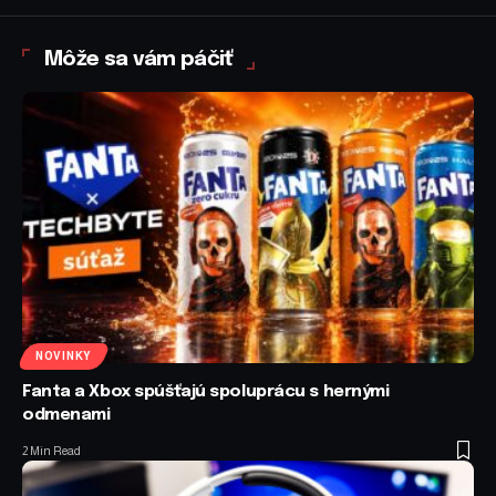
Môže sa vám páčiť
NOVINKY
Fanta a Xbox spúšťajú spoluprácu s hernými
odmenami
2 Min Read