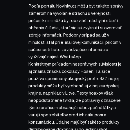
Podľa portálu Novinky.cz môžu byť takéto správy
zámerom na vyvolanie strachu u verejnosti,
pričom k nim môžu byť obzvlášť náchylní starší
občania či ľudia, ktorí nie sú zvyknutí si overovať
zdroje informácií. Podobný prípad sa už v
minulosti stal pri e-mailovej komunikácii, pričom v
súčasnosti tieto zavádzajúce informácie
využívajú najmä WhatsApp.
Konkrétnym príkladom nesprávnych súvislostí je
aj známa značka čokolády Rošen. Tá síce
používa spomínaný ukrajinský prefix 482, no jej
produkty môžu byť vyrobené aj v inej európskej
krajine, napríklad v Litve. Texty hoaxov však
neopodstatnene tvrdia, že potraviny označené
týmto prefixom obsahujú nebezpečné látky a
varujú spotrebiteľov pred ich nákupom a
konzumáciou. Údajne majú byť takéto produkty
distribuované dokonca aj do jedální škôl,