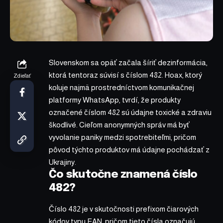
Slovenskom sa opäť začala šíriť dezinformácia,
ktorá tentoraz súvisí s číslom 482. Hoax, ktorý
Zdieľať
koluje najmä prostredníctvom komunikačnej
platformy WhatsApp, tvrdí, že produkty
označené číslom 482 sú údajne toxické a zdraviu
škodlivé. Cieľom anonymných správ má byť
vyvolanie paniky medzi spotrebiteľmi, pričom
pôvod týchto produktov má údajne pochádzať z
Ukrajiny.
Čo skutočne znamená číslo
482?
Číslo 482 je v skutočnosti prefixom čiarových
kódov typu EAN, pričom tieto čísla označujú