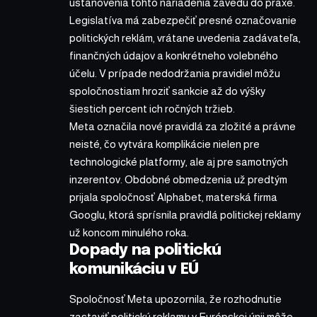
ustanovenia tohto nariadenia zavedú do praxe.
Legislatíva má zabezpečiť presné označovanie
politických reklám, vrátane uvedenia zadávateľa,
finančných údajov a konkrétneho volebného
účelu. V prípade nedodržania pravidiel môžu
spoločnostiam hroziť sankcie až do výšky
šiestich percent ich ročných tržieb.
Meta označila nové pravidlá za zložité a právne
neisté, čo vytvára komplikácie nielen pre
technologické platformy, ale aj pre samotných
inzerentov. Obdobné obmedzenia už predtým
prijala spoločnosť Alphabet, materská firma
Googlu, ktorá sprísnila pravidlá politickej reklamy
už koncom minulého roka.
Dopady na politickú
komunikáciu v EÚ
Spoločnosť Meta upozornila, že rozhodnutie
zastaviť politickú reklamu v Európskej únii môže