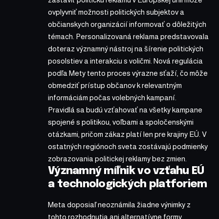
ovplyvniť možnosti politických subjektov a
občianskych organizácií informovať o dôležitých
témach. Personalizovaná reklama predstavovala
doteraz významný nástroj na šírenie politických
posolstiev a interakciu s voličmi. Nová regulácia
podľa Mety tento proces výrazne sťaží, čo môže
obmedziť prístup občanov k relevantným
informáciám počas volebných kampaní.
Pravidlá sa budú vzťahovať na všetky kampane
spojené s politikou, voľbami a spoločenskými
otázkami, pričom zákaz platí len pre krajiny EÚ. V
ostatných regiónoch sveta zostávajú podmienky
zobrazovania politickej reklamy bez zmien.
Významný míľnik vo vzťahu EÚ
a technologických platforiem
Meta doposiaľ neoznámila žiadne výnimky z
tohto rozhodnutia ani alternatívne formy