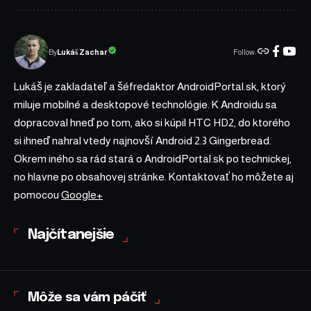
Follow:
Lukáš Zachar
By
Lukáš je zakladateľ a šéfredaktor AndroidPortal.sk, ktorý
miluje mobilné a desktopové technológie. K Androidu sa
dopracoval hneď po tom, ako si kúpil HTC HD2, do ktorého
si ihneď nahral vtedy najnovší Android 2.3 Gingerbread.
Okrem iného sa rád stará o AndroidPortal.sk po technickej,
no hlavne po obsahovej stránke. Kontaktovať ho môžete aj
pomocou
Google+
Najčítanejšie
Môže sa vám páčiť