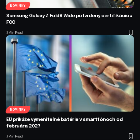
NOVINKY
Samsung Galaxy Z Fold8 Wide potvrdený certifikáciou
FCC
3 Min Read
NOVINKY
EÚ prikáže vymeniteľné batérie v smartfónoch od
februára 2027
3 Min Read