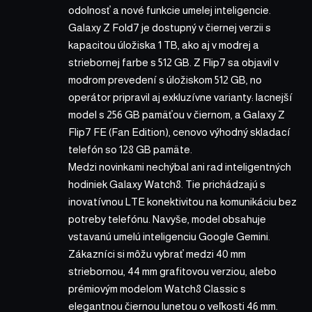
odolnosť a nové funkcie umelej inteligencie.
Galaxy Z Fold7 je dostupný v čiernej verzii s
kapacitou úložiska 1 TB, ako aj v modrej a
striebornej farbe s 512 GB. Z Flip7 sa objavil v
modrom prevedení s úložiskom 512 GB, no
operátor pripravil aj exkluzívne varianty: lacnejší
model s 256 GB pamäťou v čiernom, a Galaxy Z
Flip7 FE (Fan Edition), cenovo výhodný skladací
telefón so 128 GB pamäte.
Medzi novinkami nechýbal ani rad inteligentných
hodiniek Galaxy Watch8. Tie prichádzajú s
inovatívnou LTE konektivitou na komunikáciu bez
potreby telefónu. Navyše, model obsahuje
vstavanú umelú inteligenciu Google Gemini.
Zákazníci si môžu vybrať medzi 40 mm
striebornou, 44 mm grafitovou verziou, alebo
prémiovým modelom Watch8 Classic s
elegantnou čiernou lunetou o veľkosti 46 mm.