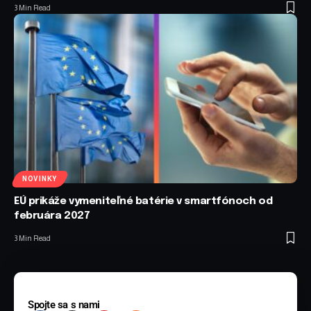
3 Min Read
NOVINKY
EÚ prikáže vymeniteľné batérie v smartfónoch od
februára 2027
3 Min Read
Spojte sa s nami