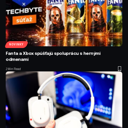
NOVINKY
Fanta a Xbox spúšťajú spoluprácu s hernými
odmenami
2 Min Read