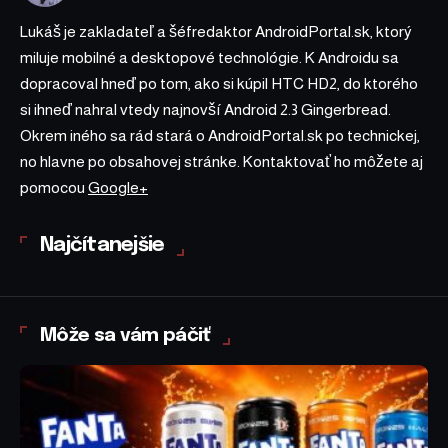
Lukáš je zakladateľ a šéfredaktor AndroidPortal.sk, ktorý
miluje mobilné a desktopové technológie. K Androidu sa
dopracoval hneď po tom, ako si kúpil HTC HD2, do ktorého
si ihneď nahral vtedy najnovší Android 2.3 Gingerbread.
Okrem iného sa rád stará o AndroidPortal.sk po technickej,
no hlavne po obsahovej stránke. Kontaktovať ho môžete aj
pomocou
Google+
Najčítanejšie
Môže sa vám páčiť