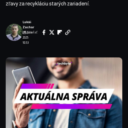
zľavy za recykláciu starých zariadení.
Lukáš
Zachar
Zdieľať
26. júla
2025
18:53