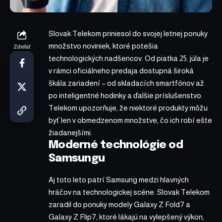
Slovak Telekom priniesol do svojej letnej ponuky
množstvo noviniek, ktoré potešia
Zdieľať
technologických nadšencov. Od piatka 25. júla je
v rámci oficiálneho predaja dostupná široká
škála zariadení – od skladacích smartfónov až
po inteligentné hodinky a ďalšie príslušenstvo.
Telekom upozorňuje, že niektoré produkty môžu
byť len v obmedzenom množstve, čo ich robí ešte
žiadanejšími.
Moderné technológie od
Samsungu
Aj toto leto patrí Samsung medzi hlavných
hráčov na technologickej scéne. Slovak Telekom
zaradil do ponuky modely Galaxy Z Fold7 a
Galaxy Z Flip7, ktoré lákajú na vylepšený výkon,