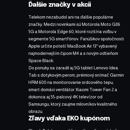
Ďalšie značky v akcii
Telekom nezabudol ani na ďalšie populárne
značky. Medzi novinkami sú Motorola Moto G86
5G a Motorola Edge 60, ktoré rozšíria voľbu v
segmente 5G smartfónov. Fanúšikov spoločnosti
Apple určite poteší MacBook Air 13″ vybavený
najmodernejším čipom M4 a s novým odtieňom
Space Black.
Do ponuky sa zaradil aj 5G tablet Lenovo Idea
Tab s dotykovým perom, prémiový snímač Garmin
HRM 600 na monitorovanie srdcového tepu,
smart domáci ventilátor Xiaomi Tower Fan 2 a
dokonca aj 55-palcový 4K televízor od
Samsungu, ktorý zaujme milovníkov kvalitného
obrazu.
Zľavy vďaka EKO kupónom