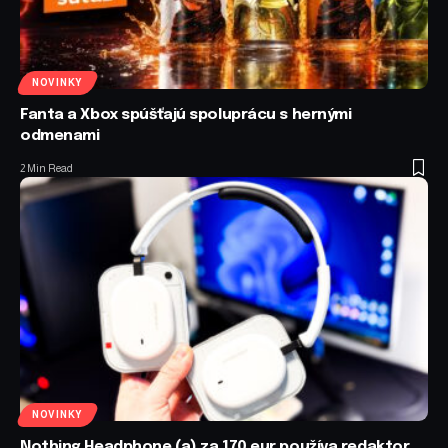
NOVINKY
Fanta a Xbox spúšťajú spoluprácu s hernými
odmenami
2 Min Read
NOVINKY
Nothing Headphone (a) za 170 eur používa redaktor