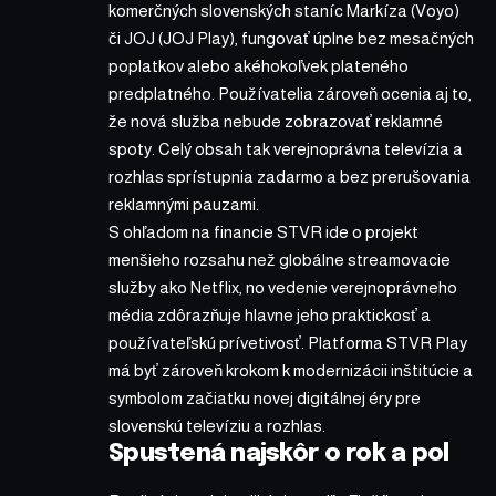
komerčných slovenských staníc Markíza (Voyo)
či JOJ (JOJ Play), fungovať úplne bez mesačných
poplatkov alebo akéhokoľvek plateného
predplatného. Používatelia zároveň ocenia aj to,
že nová služba nebude zobrazovať reklamné
spoty. Celý obsah tak verejnoprávna televízia a
rozhlas sprístupnia zadarmo a bez prerušovania
reklamnými pauzami.
S ohľadom na financie STVR ide o projekt
menšieho rozsahu než globálne streamovacie
služby ako Netflix, no vedenie verejnoprávneho
média zdôrazňuje hlavne jeho praktickosť a
používateľskú prívetivosť. Platforma STVR Play
má byť zároveň krokom k modernizácii inštitúcie a
symbolom začiatku novej digitálnej éry pre
slovenskú televíziu a rozhlas.
Spustená najskôr o rok a pol