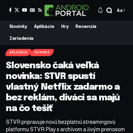
Aa
Novinky
Aplikácie
Hry
Recenzie
Zariadenia
APLIKÁCIE
NOVINKY
Slovensko čaká veľká
novinka: STVR spustí
vlastný Netflix zadarmo a
bez reklám, diváci sa majú
na čo tešiť
STVR pripravuje novú bezplatnú streamingovú
platformu STVR Play s archívom a živým prenosom