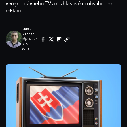
verejnoprávneho TV a rozhlasového obsahu bez
reklám.
Lukáš
Zachar
Zdieľať
7. júla
2025
09:53