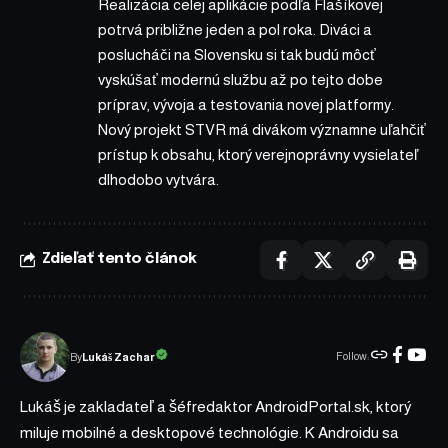
Realizácia celej aplikácie podľa Flašíkovej
potrvá približne jeden a pol roka. Diváci a
poslucháči na Slovensku si tak budú môcť
vyskúšať modernú službu až po tejto dobe
príprav, vývoja a testovania novej platformy.
Nový projekt STVR má divákom významne uľahčiť
prístup k obsahu, ktorý verejnoprávny vysielateľ
dlhodobo vytvára.
Zdieľať tento článok
Follow:
Lukáš Zachar
By
Lukáš je zakladateľ a šéfredaktor AndroidPortal.sk, ktorý
miluje mobilné a desktopové technológie. K Androidu sa