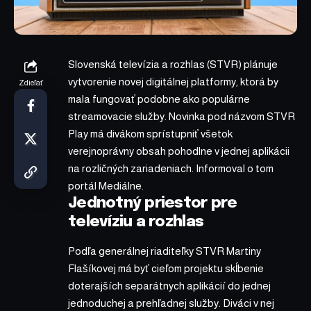
Slovenská televízia a rozhlas (STVR) plánuje
vytvorenie novej digitálnej platformy, ktorá by
Zdieľať
mala fungovať podobne ako populárne
streamovacie služby. Novinka pod názvom STVR
Play má divákom sprístupniť všetok
verejnoprávny obsah pohodlne v jednej aplikácii
na rozličných zariadeniach. Informoval o tom
portál Mediálne.
Jednotný priestor pre
televíziu a rozhlas
Podľa generálnej riaditeľky STVR Martiny
Flašíkovej má byť cieľom projektu skĺbenie
doterajších separátnych aplikácií do jednej
jednoduchej a prehľadnej služby. Diváci v nej