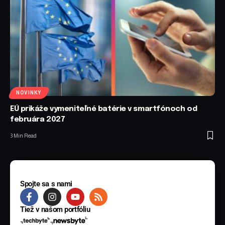
NOVINKY
EÚ prikáže vymeniteľné batérie v smartfónoch od
februára 2027
3 Min Read
Spojte sa s nami
Tiež v našom portfóliu