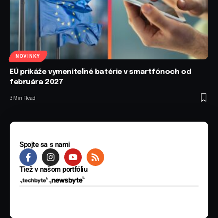
NOVINKY
EÚ prikáže vymeniteľné batérie v smartfónoch od
februára 2027
3 Min Read
Spojte sa s nami
Tiež v našom portfóliu
© 2025 BYTE Media s.r.o. Všetky práva vyhradené.