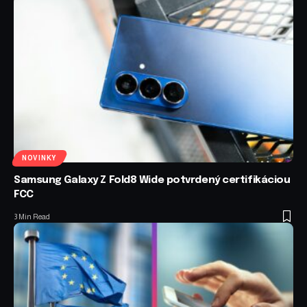
NOVINKY
Samsung Galaxy Z Fold8 Wide potvrdený certifikáciou
FCC
3 Min Read