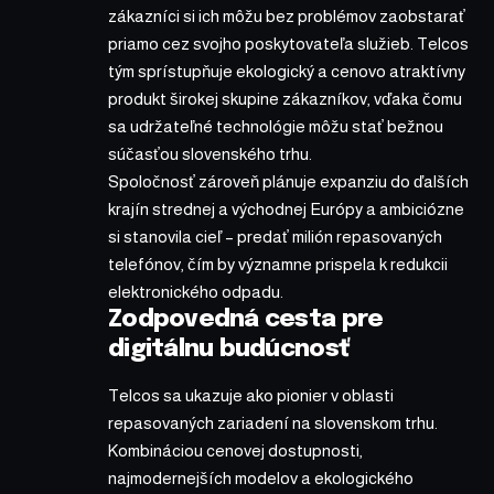
zákazníci si ich môžu bez problémov zaobstarať
priamo cez svojho poskytovateľa služieb. Telcos
tým sprístupňuje ekologický a cenovo atraktívny
produkt širokej skupine zákazníkov, vďaka čomu
sa udržateľné technológie môžu stať bežnou
súčasťou slovenského trhu.
Spoločnosť zároveň plánuje expanziu do ďalších
krajín strednej a východnej Európy a ambiciózne
si stanovila cieľ – predať milión repasovaných
telefónov, čím by významne prispela k redukcii
elektronického odpadu.
Zodpovedná cesta pre
digitálnu budúcnosť
Telcos sa ukazuje ako pionier v oblasti
repasovaných zariadení na slovenskom trhu.
Kombináciou cenovej dostupnosti,
najmodernejších modelov a ekologického