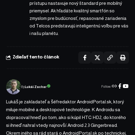
prístupu nastavuje nový štandard pre mobilný
priemysel. Ak hľadáte kvalitný smartfón so
zmyslom pre budúcnosť, repasované zariadenia
od Telcos predstavujú inteligentnú voľbu pre vás
i našu planétu.
Zdieľať tento článok
Follow:
Lukáš Zachar
By
Lukáš je zakladateľ a šéfredaktor AndroidPortal.sk, ktorý
miluje mobilné a desktopové technológie. K Androidu sa
dopracoval hneď po tom, ako si kúpil HTC HD2, do ktorého
si ihneď nahral vtedy najnovší Android 2.3 Gingerbread.
Okrem iného sa rád stará o AndroidPortal.sk po technickej,