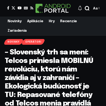
Aa
Novinky
Aplikácie
Hry
Recenzie
Zariadenia
NOVINKY
OPERÁTORI
– Slovenský trh sa mení:
Telcos priniesla MOBILNÚ
revolúciu, ktorú nám
závidia aj v zahraničí –
Ekologická budúcnosť je
TU: Repasované telefóny
od Telcos menia pravidlá