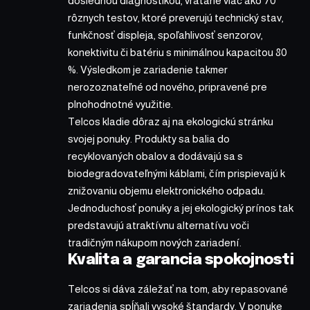
dôslednou diagnostikou, vrátane viac ako 70
rôznych testov, ktoré preverujú technický stav,
funkčnosť displeja, spoľahlivosť senzorov,
konektivitu či batériu s minimálnou kapacitou 80
%. Výsledkom je zariadenie takmer
nerozoznateľné od nového, pripravené pre
plnohodnotné využitie.
Telcos kladie dôraz aj na ekologickú stránku
svojej ponuky. Produkty sa balia do
recyklovaných obalov a dodávajú sa s
biodegradovateľnými káblami, čím prispievajú k
znižovaniu objemu elektronického odpadu.
Jednoduchosť ponuky a jej ekologický prínos tak
predstavujú atraktívnu alternatívu voči
tradičným nákupom nových zariadení.
Kvalita a garancia spokojnosti
Telcos si dáva záležať na tom, aby repasované
zariadenia spĺňali vysoké štandardy. V ponuke