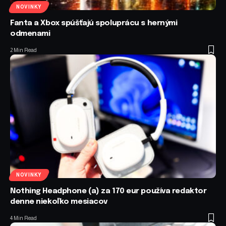
NOVINKY
Fanta a Xbox spúšťajú spoluprácu s hernými
odmenami
2 Min Read
NOVINKY
Nothing Headphone (a) za 170 eur používa redaktor
denne niekoľko mesiacov
4 Min Read