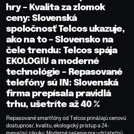
hry – Kvalita za zlomok
ceny: Slovenská
spoločnosť Telcos ukazuje,
ako na to – Slovensko na
čele trendu: Telcos spája
EKOLOGIU a moderné
technológie – Repasované
telefóny sú IN: Slovenská
firma prepísala pravidlá
trhu, ušetríte až 40 %
Repasované smartfóny od Telcos prinášajú cenovú
dostupnosť, kvalitu, ekologický prístup a 24-
mesačnú záruku. Moderné riešenie pre udržateľnú