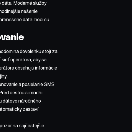
é dáta. Moderné služby
odlnejšie riešenie
 prenesené dáta, hoci sú
vanie
hodom na dovolenku stojí za
 sieť operátora, aby sa
erátora obsahujú informácie
iny.
fonovanie a posielanie SMS
 Pred cestou si mnohí
ebu dátovo náročného
utomaticky zastaví
pozor na najčastejšie