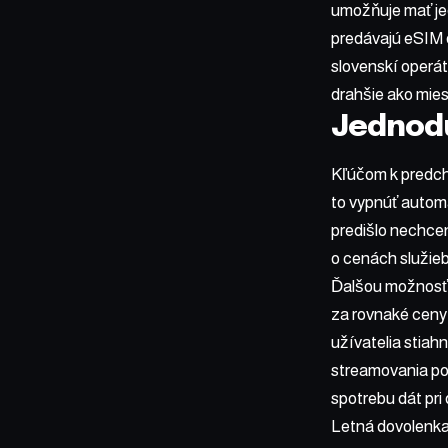
umožňuje mať je
predávajú eSIM o
slovenskí operát
drahšie ako mies
Jednodu
Kľúčom k predch
to vypnúť automa
predišlo nechce
o cenách služieb,
Ďalšou možnosťou
za rovnaké ceny 
užívatelia stiah
streamovania po
spotrebu dát pri
Letná dovolenka