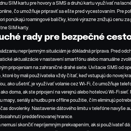
dnu SIM kartu pre hovory a SMS a druhú kartu využívať na lacn
nline, čo umožňuje pripraviť sa ešte pred vycestovaním. Pre poh
ori ponúkajú roamingové balíčky, ktoré výrazne znižujú cenu za
tne SIM karty.
ché rady pre bezpečné cesto
ádzaniu nepríjemným situáciám je dôkladná príprava. Pred odc
tické aktualizácie v nastavení smartfónu alebo manuálne zvoliť
ným pripojeniam na zahraničné drahé siete. Uvítacie SMS od op
 ktoré by mali používatelia vždy čítať, keď vstupujú do novej kraj
, ako ušetriť, je využívať volanie cez Wi-Fi, čo umožňuje tele
ako doma, ak ste pripojení na verejnú alebo hotelovú Wi-Fi sieť.
nu mapy, seriály a hudbu pre offline použitie, čím eliminujú potr
čas dovolenky. Nastavenie dátového limitu v telefóne navyše a
 dosiahnutí preddefinovanej hranice.
 nemusí skončiť nepríjemným prekvapením, ak si používateľ dá 