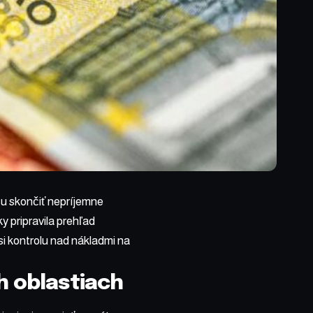
žu skončiť nepríjemne
y pripravila prehľad
i kontrolu nad nákladmi na
 oblastiach