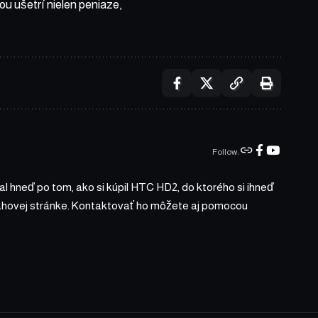
ou ušetrí nielen peniaze,
Follow:
l hneď po tom, ako si kúpil HTC HD2, do ktorého si ihneď
bsahovej stránke. Kontaktovať ho môžete aj pomocou