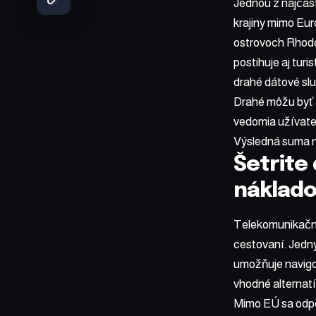
Jednou z najčast
krajiny mimo Eur
ostrovoch Rhodos
postihuje aj tur
drahé dátové slu
Drahé môžu byť 
vedomia užívateľ
Výsledná suma na
Šetrite
náklad
Telekomunikačná 
cestovaní. Jedným
umožňuje navigo
vhodné alternatí
Mimo EÚ sa odpo