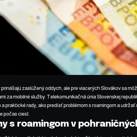
 prinášajú zaslúžený oddych, ale pre viacerých Slovákov sa mô
mi za mobilné služby. Telekomunikačná únia Slovenskej republik
a praktické rady, ako predísť problémom s roamingom a udržať s
ie počas ciest.
y s roamingom v pohraničných