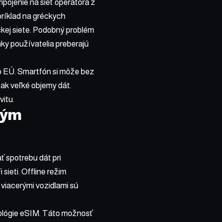
ipojenie na sieť operátora z
príklad na gréckych
ckej siete. Podobný problém
mky používatelia preberajú
o EÚ. Smartfón si môže bez
tak veľké objemy dát.
vitu.
ným
 spotrebu dát pri
sieti. Offline režim
viacerými vozidlami sú
nológie eSIM. Táto možnosť