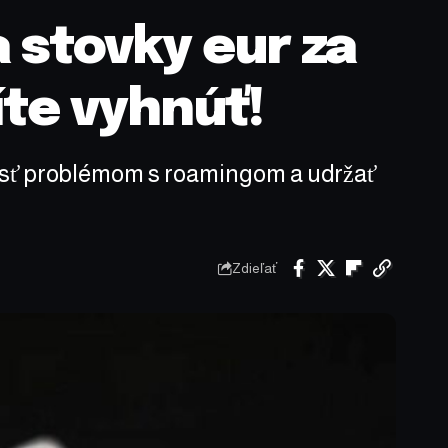
a stovky eur za
te vyhnúť!
dísť problémom s roamingom a udržať
Zdieľať