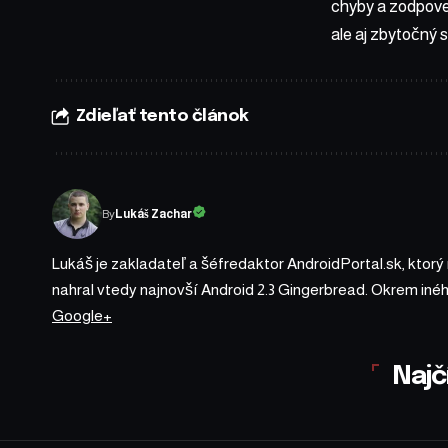
chyby a zodpoved
ale aj zbytočný 
Zdieľať tento článok
By
Lukáš Zachar
Lukáš je zakladateľ a šéfredaktor AndroidPortal.sk, ktorý
nahral vtedy najnovší Android 2.3 Gingerbread. Okrem iné
Google+
Najč