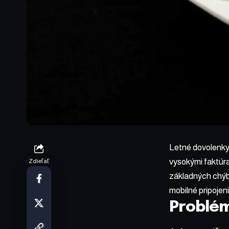
Letné dovolenky
vysokými faktúra
Zdieľať
základných chýb 
mobilné pripojen
Problém