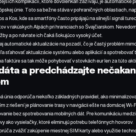
ejších komplikácií, ktoré dovolenkári zažívajú, je automatické pr
ópskej únie. Toto sa bežne stáva v pohraničných oblastiach, na
 a Kos, kde sa smartfóny často pripájajú na silnejší signál ture
istov v rakúskych Alpách pri hraniciach so Švajčiarskom. Nevedo
žby a po návrate ich čaká šokujúco vysoký účet.
aj automatické aktualizácie na pozadí, čo je častý problém mim
a sťahovať aktualizácie systému alebo aplikácií a spotrebovať 
 faktúre sa tak môže pohybovať v stovkách eur len za túto akti
 dáta a predchádzajte nečaka
om
únia odporúča niekoľko základných pravidiel, ako minimalizovať
 z riešení je plánovanie trasy v navigácii ešte na domácej Wi-Fi 
vanie bez spotrebovania mobilných dát. Pre komunikáciu medzi 
vy ako vysielačky, ktoré eliminujú potrebu telefónnych hovorov.
rúča zvážiť zakúpenie miestnej SIM karty alebo využitie tech