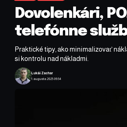
Dovolenkári, PO
telefónne služb
Praktické tipy, ako minimalizovať ná
si kontrolu nad nákladmi.
Lukáš Zachar
1. augusta 2025 09:54