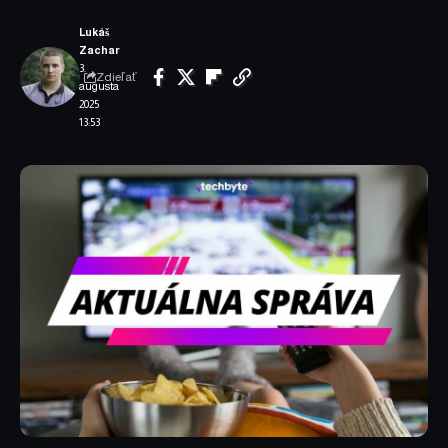
Lukáš
Zachar
3.
Zdieľať
augusta
2025
13:53