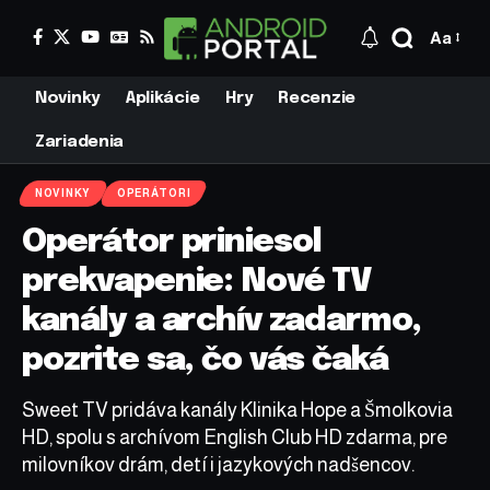
Aa
Novinky
Aplikácie
Hry
Recenzie
Zariadenia
NOVINKY
OPERÁTORI
Operátor priniesol
prekvapenie: Nové TV
kanály a archív zadarmo,
pozrite sa, čo vás čaká
Sweet TV pridáva kanály Klinika Hope a Šmolkovia
HD, spolu s archívom English Club HD zdarma, pre
milovníkov drám, detí i jazykových nadšencov.