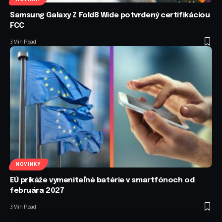
Samsung Galaxy Z Fold8 Wide potvrdený certifikáciou
FCC
3 Min Read
NOVINKY
EÚ prikáže vymeniteľné batérie v smartfónoch od
februára 2027
3 Min Read