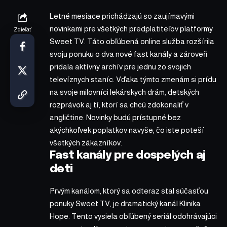
Letné mesiace prichádzajú so zaujímavými
novinkami pre všetkých predplatiteľov platformy
Zdieľať
Sweet TV. Táto obľúbená online služba rozšírila
svoju ponuku o dva nové fast kanály a zároveň
pridala aktívny archív pre jednu zo svojich
televíznych staníc. Vďaka týmto zmenám si prídu
na svoje milovníci lekárskych drám, detských
rozprávok aj tí, ktorí sa chcú zdokonaliť v
angličtine. Novinky budú prístupné bez
akýchkoľvek poplatkov navyše, čo iste poteší
všetkých zákazníkov.
Fast kanály pre dospelých aj
deti
Prvým kanálom, ktorý sa odteraz stal súčasťou
ponuky Sweet TV, je dramatický kanál Klinika
Hope. Tento vysiela obľúbený seriál odohrávajúci