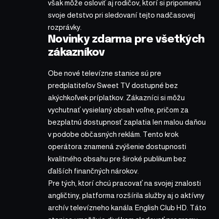
však môže osloviť aj rodičov, ktorí si pripomenú
svoje detstvo pri sledovaní tejto nadčasovej
rozprávky.
Novinky zdarma pre všetkých
zákazníkov
Obe nové televízne stanice sú pre
predplatiteľov Sweet TV dostupné bez
akýchkoľvek príplatkov. Zákazníci si môžu
vychutnať vysielaný obsah voľne, pričom za
bezplatnú dostupnosť zaplatia len malou daňou
v podobe občasných reklám. Tento krok
operátora znamená zvýšenie dostupnosti
kvalitného obsahu pre široké publikum bez
ďalších finančných nárokov.
Pre tých, ktorí chcú pracovať na svojej znalosti
angličtiny, platforma rozšírila služby aj o aktívny
archív televízneho kanála English Club HD. Táto