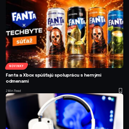
NOVINKY
Fanta a Xbox spúšťajú spoluprácu s hernými
odmenami
2 Min Read