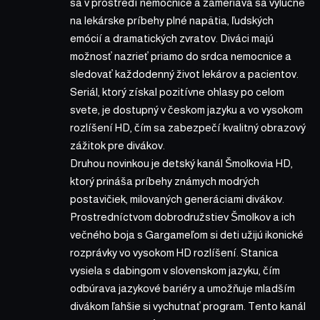
sa v prostredí nemocnice a zameriava sa výlučne
na lekárske príbehy plné napätia, ľudských
emócií a dramatických zvratov. Diváci majú
možnosť nazrieť priamo do srdca nemocnice a
sledovať každodenný život lekárov a pacientov.
Seriál, ktorý získal pozitívne ohlasy po celom
svete, je dostupný v českom jazyku a vo vysokom
rozlíšení HD, čím sa zabezpečí kvalitný obrazový
zážitok pre divákov.
Druhou novinkou je detský kanál Šmolkovia HD,
ktorý prináša príbehy známych modrých
postavičiek, milovaných generáciami divákov.
Prostredníctvom dobrodružstiev Šmolkov a ich
večného boja s Gargameľom si deti užijú ikonické
rozprávky vo vysokom HD rozlíšení. Stanica
vysiela s dabingom v slovenskom jazyku, čím
odbúrava jazykové bariéry a umožňuje mladším
divákom ľahšie si vychutnať program. Tento kanál