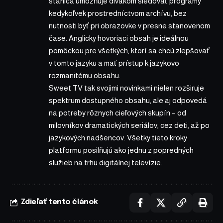
stanica umožňuje divákom sledovať programy
kedykoľvek prostredníctvom archívu, bez
nutnosti byť pri obrazovke v presne stanovenom
čase. Anglicky hovoriaci obsah je ideálnou
pomôckou pre všetkých, ktorí sa chcú zlepšovať
v tomto jazyku a mať prístup k jazykovo
rozmanitému obsahu.
Sweet TV tak svojimi novinkami nielen rozširuje
spektrum dostupného obsahu, ale aj odpovedá
na potreby rôznych cieľových skupín – od
milovníkov dramatických seriálov, cez deti, až po
jazykových nadšencov. Všetky tieto kroky
platformu posilňujú ako jednu z popredných
služieb na trhu digitálnej televízie.
Zdieľať tento článok